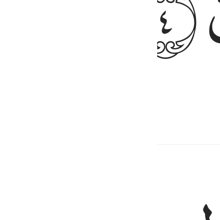
ﲺ
 will be resurrected