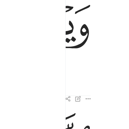
ﲥ
ﲦ
الذين اذا اكتالوا على الناس يستوفون ٢
ٱلَّذِينَ إِذَا ٱكْتَالُوا۟ عَلَى ٱلنَّاسِ يَسْتَوْفُونَ ٢