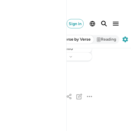
Sign in
Verse by Verse
Reading
Info
Listen
Translation
: Dr. Mustafa Khattab
ويل للمطففين ١
وَيْلٌۭ لِّلْمُطَفِّفِينَ ١