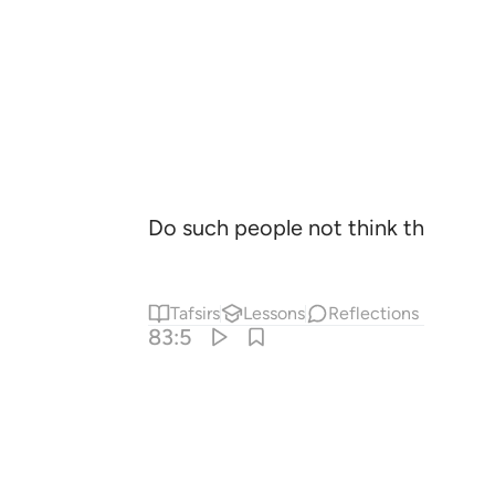
Do such people not think that they
Tafsirs
Lessons
Reflections
83:5