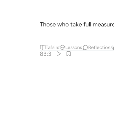
Those who take full measure ˹when
Tafsirs
Lessons
Reflections
Relat
83:3