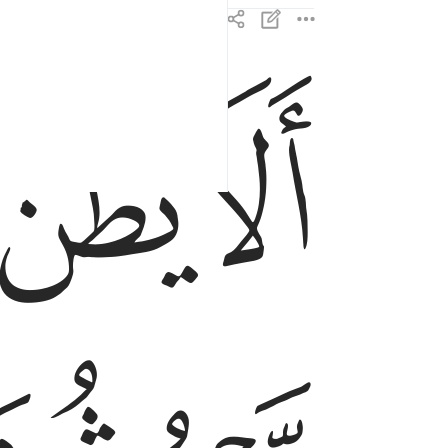
ﲵ
ﲶ
الا يظن اولايك انهم مبعوثون ٤
أَلَا يَظُنُّ أُو۟لَـٰٓئِكَ أَنَّهُم مَّبْعُوثُونَ ٤