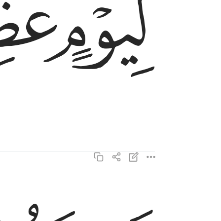
ﱁ
ﱂ
يوم يقوم الناس لرب العالمين ٦
يَوْمَ يَقُومُ ٱلنَّاسُ لِرَبِّ ٱلْعَـٰلَمِينَ ٦