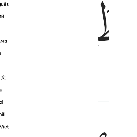
ﲧ
guês
ий
ไทย
e
中文
u
ed Content
ol
ili
Việt