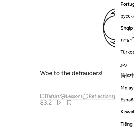
Portu
русск
Shqip
ภาษา
Türkç
اردو
Woe to the defrauders!
简体
Melay
Tafsirs
Lessons
Reflections
Relat
Españ
83:2
Kiswah
Tiếng 