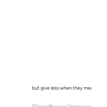
but give less when they measure or
Tafsirs
Lessons
Reflections
Relat