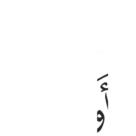
 they buy˺ from people,
ed Content
ﲱ
ﲲ