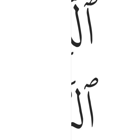
ﲨ
ﲩ
ﲬ
ﲭ