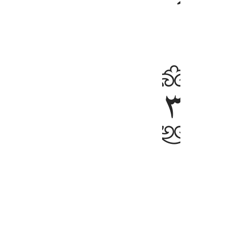
ﲴ
 weigh for buyers.
ed Content