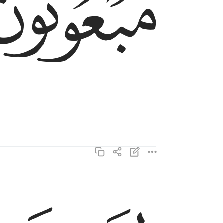
ﲹ
ليوم عظيم ٥
لِيَوْمٍ عَظِيمٍۢ ٥