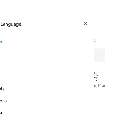
 Language
Sign in
Page
587
Juz
30
/
Hizb
59
h
in
The Defrauding
ف
In the Name of Allah—the Most Compassionate, Most Merciful
is
esia
no