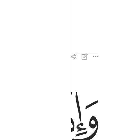
ﲯ
ﲰ
واذا كالوهم او وزنوهم يخسرون ٣
وَإِذَا كَالُوهُمْ أَو وَّزَنُوهُمْ يُخْسِرُونَ ٣