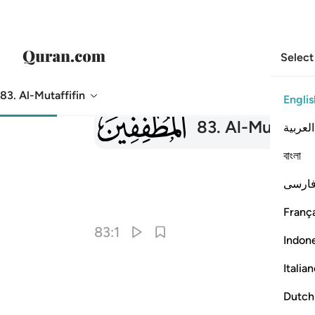
Select
83. Al-Mutaffifin
Englis
083
83
.
Al-Mutaffif
العربية
বাংলা
ارسی
França
83:1
Indon
Italia
Dutch