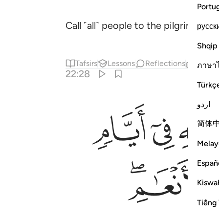
Portu
Call ˹all˺ people to the pilgrimage.
русск
1
Shqip
Tafsirs
Lessons
Reflections
Relat
ภาษา
22:28
Türkç
اردو
ﲋ
ﲌ
ﲍ
مِ ۖ فَكُلُوا۟ مِنْهَا وَأَطْعِمُوا۟ ٱلْبَآئِسَ ٱلْفَقِيرَ ٢٨
简体
Melay
ﲔﲕ
Españ
Kiswah
Tiếng 