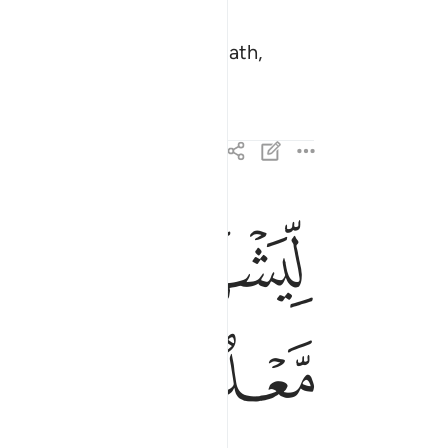
amel from every distant path,
ﲆ
ﲇ
ليشهدوا منافع لهم ويذكروا اسم الله في ايام معلوم
لِّيَشْهَدُوا۟ مَنَـٰفِعَ لَهُمْ وَيَذْكُرُوا۟ ٱسْمَ ٱللَّ
ﲎ
ﲏ
ﲐ