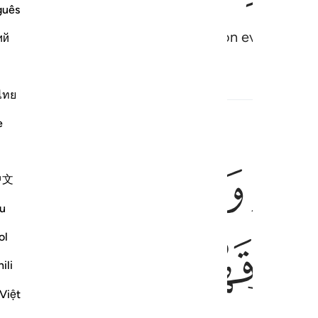
guês
They will come to you on foot and on every lean c
ий
ed Content
ไทย
e
ﲈ
ﲉ
ﲊ
ات على ما رزقهم من بهيمة الانعام فكلوا منها واطعموا البايس الفقير ٢٨
هِ فِىٓ أَيَّامٍۢ مَّعْلُومَـٰتٍ عَلَىٰ مَا رَزَقَهُم مِّنۢ بَهِيمَةِ ٱلْأَنْعَـٰ
中文
u
ﲑ
ﲒ
ﲓ
ol
ili
Việt