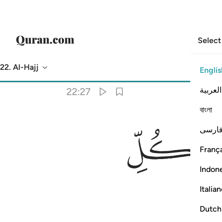
Select
22. Al-Hajj
Englis
Translation
: Dr. Mustafa Khattab
العربية
22:27
বাংলা
ﱾ
ارسی
França
Indon
Italia
Dutch