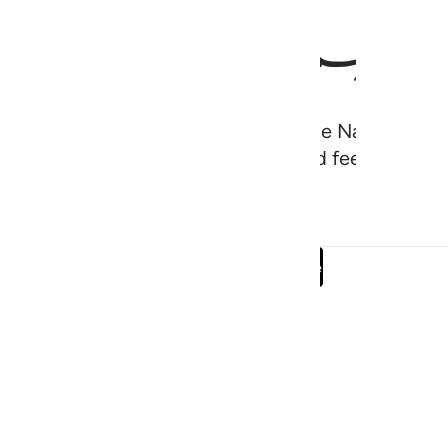
ﲙ
ﲚ
 store˺ for them,
and pronounce the Name of Alla
1
 for them. So eat from their meat and feed the des
Read full surah
Continue