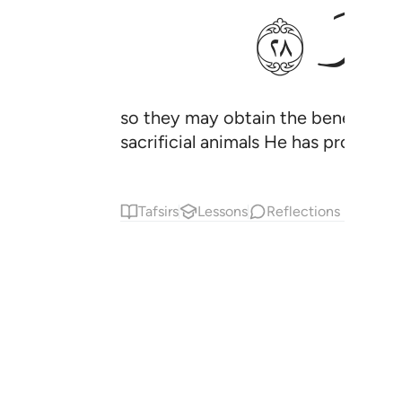
ﲛ
so they may obtain the benefits ˹in
sacrificial animals He has provided
Tafsirs
Lessons
Reflections