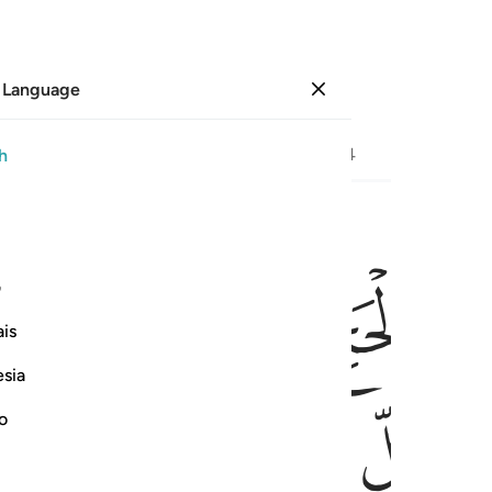
 Language
Sign in
Page
335
Juz
17
/
Hizb
34
h
ﱺ
ﱻ
ﱼ
ﱽ
اتين من كل فج عميق ٢٧
ف
 ضَامِرٍۢ يَأْتِينَ مِن كُلِّ فَجٍّ عَمِيقٍۢ ٢٧
is
esia
ﲂ
ﲃ
ﲄ
ﲅ
no