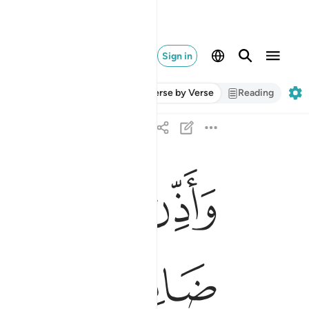
Sign in
Verse by Verse
Reading
ﱷ
ﱸ
ﱹ
واذن في الناس بالحج ياتوك رجالا وعلى كل ضامر ي
وَأَذِّن فِى ٱلنَّاسِ بِٱلْحَجِّ يَأْتُوكَ رِجَالًۭا وَعَلَىٰ كُلِّ
ﱿ
ﲀ
ﲁ