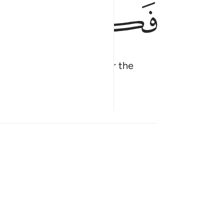
ﲖ
ﲗ
ﲘ
h on appointed days over the
perately poor.