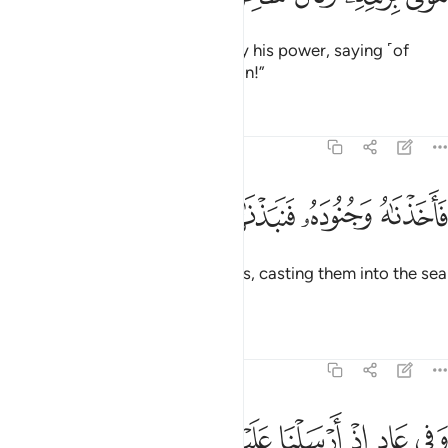
but Pharaoh was carried away by his power, saying ˹of
Moses˺, “A magician or a madman!”
Tafsirs
Lessons
Reflections
51:40
ﲁ
ﲂ
ﲃ
ﲄ
اخذناه وجنوده فنبذناهم في اليم وهو مليم ٤٠
ﲅ
ﲆ
ﲇ
ﲈ
َأَخَذْنَـٰهُ وَجُنُودَهُۥ فَنَبَذْنَـٰهُمْ فِى ٱلْيَمِّ وَهُوَ مُلِيمٌۭ ٤٠
So We seized him and his soldiers, casting them into the sea
while he was blameworthy.
1
Tafsirs
Lessons
Reflections
51:41
ﲉ
ﲊ
ﲋ
ﲌ
ﲍ
في عاد اذ ارسلنا عليهم الريح العقيم ٤١
ﲎ
ﲏ
ﲐ
َفِى عَادٍ إِذْ أَرْسَلْنَا عَلَيْهِمُ ٱلرِّيحَ ٱلْعَقِيمَ ٤١