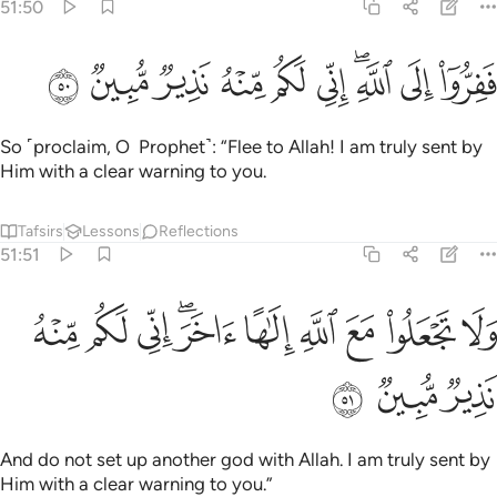
51:50
ﳒ
ﳓ
ﳔﳕ
ﳖ
ﳗ
فروا الى الله اني لكم منه نذير مبين ٥٠
ﳘ
ﳙ
ﳚ
ﳛ
َفِرُّوٓا۟ إِلَى ٱللَّهِ ۖ إِنِّى لَكُم مِّنْهُ نَذِيرٌۭ مُّبِينٌۭ ٥٠
So ˹proclaim, O Prophet˺: “Flee to Allah! I am truly sent by
Him with a clear warning to you.
Tafsirs
Lessons
Reflections
51:51
ﳜ
ﳝ
ﳞ
ﳟ
ﳠ
ﳡﳢ
لا تجعلوا مع الله الاها اخر اني لكم منه نذير مبين ٥١
ﳣ
ﳤ
ﳥ
َلَا تَجْعَلُوا۟ مَعَ ٱللَّهِ إِلَـٰهًا ءَاخَرَ ۖ إِنِّى لَكُم مِّنْهُ نَذِيرٌۭ مُّبِينٌۭ ٥١
ﳦ
ﳧ
ﳨ
And do not set up another god with Allah. I am truly sent by
Him with a clear warning to you.”