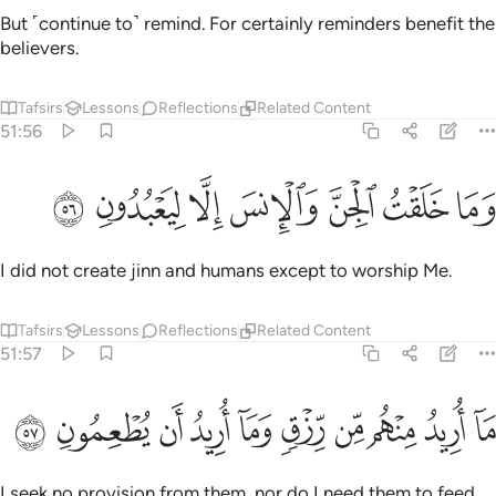
But ˹continue to˺ remind. For certainly reminders benefit the
believers.
Tafsirs
Lessons
Reflections
Related Content
51:56
ﱣ
ﱤ
ﱥ
ما خلقت الجن والانس الا ليعبدون ٥٦
ﱦ
ﱧ
ﱨ
ﱩ
َمَا خَلَقْتُ ٱلْجِنَّ وَٱلْإِنسَ إِلَّا لِيَعْبُدُونِ ٥٦
I did not create jinn and humans except to worship Me.
Tafsirs
Lessons
Reflections
Related Content
51:57
ﱪ
ﱫ
ﱬ
ﱭ
ﱮ
ﱯ
ا اريد منهم من رزق وما اريد ان يطعمون ٥٧
ﱰ
ﱱ
ﱲ
ﱳ
َآ أُرِيدُ مِنْهُم مِّن رِّزْقٍۢ وَمَآ أُرِيدُ أَن يُطْعِمُونِ ٥٧
I seek no provision from them, nor do I need them to feed