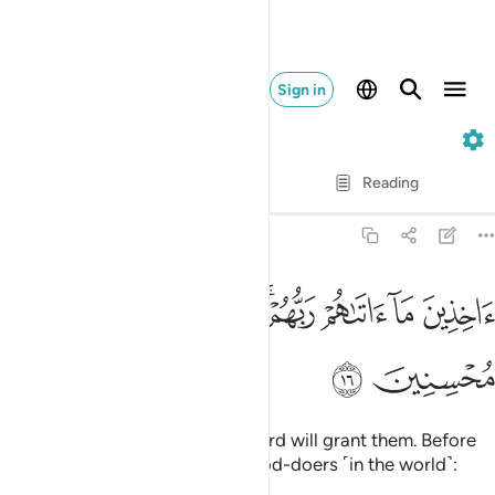
Sign in
51. Adh-Dhariyat
Verse by Verse
Reading
Translation
: Dr. Mustafa Khattab
51:16
ﱱ
ﱲ
ﱳ
ﱴﱵ
ﱶ
ﱷ
خذين ما اتاهم ربهم انهم كانوا قبل ذالك محسنين ١٦
ﱸ
ﱹ
َاخِذِينَ مَآ ءَاتَىٰهُمْ رَبُّهُمْ ۚ إِنَّهُمْ كَانُوا۟ قَبْلَ ذَٰلِكَ مُحْسِنِينَ ١٦
ﱺ
ﱻ
˹joyfully˺ receiving what their Lord will grant them. Before
this ˹reward˺ they were truly good-doers ˹in the world˺: