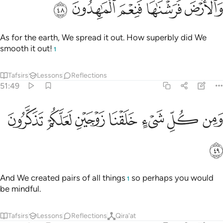
ﳅ
ﳆ
ﳇ
ﳈ
ﳉ
َٱلْأَرْضَ فَرَشْنَـٰهَا فَنِعْمَ ٱلْمَـٰهِدُونَ ٤٨
As for the earth, We spread it out. How superbly did We
smooth it out!
1
Tafsirs
Lessons
Reflections
51:49
ﳊ
ﳋ
ﳌ
ﳍ
من كل شيء خلقنا زوجين لعلكم تذكرون ٤٩
ﳎ
ﳏ
ﳐ
َمِن كُلِّ شَىْءٍ خَلَقْنَا زَوْجَيْنِ لَعَلَّكُمْ تَذَكَّرُونَ ٤٩
ﳑ
And We created pairs of all things
so perhaps you would
1
be mindful.
Tafsirs
Lessons
Reflections
Qira'at