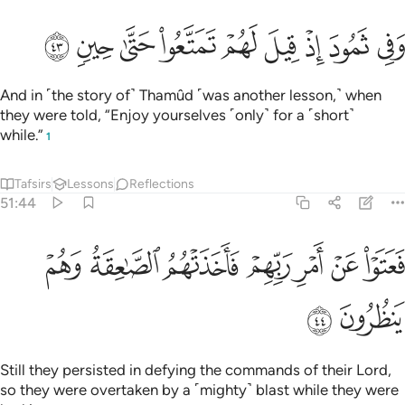
ﲛ
ﲜ
ﲝ
ﲞ
ﲟ
في ثمود اذ قيل لهم تمتعوا حتى حين ٤٣
ﲠ
ﲡ
ﲢ
ﲣ
َفِى ثَمُودَ إِذْ قِيلَ لَهُمْ تَمَتَّعُوا۟ حَتَّىٰ حِينٍۢ ٤٣
And in ˹the story of˺ Thamûd ˹was another lesson,˺ when
they were told, “Enjoy yourselves ˹only˺ for a ˹short˺
while.”
1
Tafsirs
Lessons
Reflections
51:44
ﲤ
ﲥ
ﲦ
ﲧ
ﲨ
عتوا عن امر ربهم فاخذتهم الصاعقة وهم ينظرون ٤٤
ﲩ
ﲪ
َعَتَوْا۟ عَنْ أَمْرِ رَبِّهِمْ فَأَخَذَتْهُمُ ٱلصَّـٰعِقَةُ وَهُمْ يَنظُرُونَ ٤٤
ﲫ
ﲬ
Still they persisted in defying the commands of their Lord,
so they were overtaken by a ˹mighty˺ blast while they were