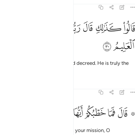
Tafsirs
Lessons
Reflections
51:30
ﳝ
ﳞ
ﳟ
ﳠﳡ
الوا كذالك قال ربك انه هو الحكيم العليم ٣٠
ﳢ
ﳣ
ﳤ
َالُوا۟ كَذَٰلِكِ قَالَ رَبُّكِ ۖ إِنَّهُۥ هُوَ ٱلْحَكِيمُ ٱلْعَلِيمُ ٣٠
ﳥ
ﳦ
They replied, “Such has your Lord decreed. He is truly the
All-Wise, All-Knowing.”
Tafsirs
Lessons
Reflections
51:31
ﱁ ﱂ
ﱃ
ﱄ
ﱅ
۞ ال فما خطبكم ايها المرسلون ٣١
ﱆ
ﱇ
۞ َالَ فَمَا خَطْبُكُمْ أَيُّهَا ٱلْمُرْسَلُونَ ٣١
˹Later,˺ Abraham asked, “What is your mission, O