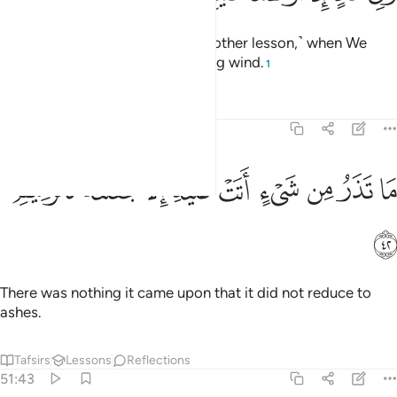
And in ˹the story of˺ ’Âd ˹was another lesson,˺ when We
sent against them the devastating wind.
1
Tafsirs
Lessons
Reflections
51:42
ﲑ
ﲒ
ﲓ
ﲔ
ﲕ
ﲖ
ا تذر من شيء اتت عليه الا جعلته كالرميم ٤٢
ﲗ
ﲘ
ﲙ
َا تَذَرُ مِن شَىْءٍ أَتَتْ عَلَيْهِ إِلَّا جَعَلَتْهُ كَٱلرَّمِيمِ ٤٢
ﲚ
There was nothing it came upon that it did not reduce to
ashes.
Tafsirs
Lessons
Reflections
51:43