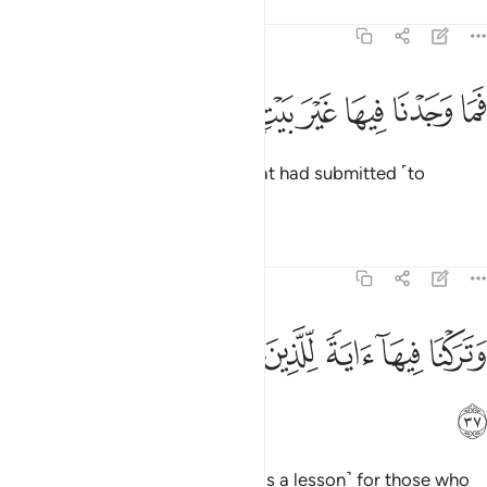
Tafsirs
Lessons
Reflections
51:36
ﱡ
ﱢ
ﱣ
ﱤ
ﱥ
ما وجدنا فيها غير بيت من المسلمين ٣٦
ﱦ
ﱧ
ﱨ
َمَا وَجَدْنَا فِيهَا غَيْرَ بَيْتٍۢ مِّنَ ٱلْمُسْلِمِينَ ٣٦
But We only found one family that had submitted ˹to
Allah˺.
1
Tafsirs
Lessons
Reflections
51:37
ﱩ
ﱪ
ﱫ
ﱬ
تركنا فيها اية للذين يخافون العذاب الاليم ٣٧
ﱭ
ﱮ
ﱯ
َتَرَكْنَا فِيهَآ ءَايَةًۭ لِّلَّذِينَ يَخَافُونَ ٱلْعَذَابَ ٱلْأَلِيمَ ٣٧
ﱰ
And We have left a sign there
˹as a lesson˺ for those who
1