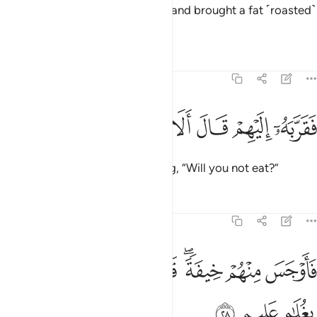
Then he slipped off to his family and brought a fat ˹roasted˺
calf,
1
Tafsirs
Lessons
Reflections
51:27
ﳁ
ﳂ
قربه اليهم قال الا تاكلون ٢٧
ﳃ
ﳄ
ﳅ
ﳆ
َقَرَّبَهُۥٓ إِلَيْهِمْ قَالَ أَلَا تَأْكُلُونَ ٢٧
and placed it before them, asking, “Will you not eat?”
Tafsirs
Lessons
Reflections
51:28
ﳇ
ﳈ
ﳉﳊ
ﳋ
ﳌ
ﳍﳎ
اوجس منهم خيفة قالوا لا تخف وبشروه بغلام عليم ٢٨
ﳏ
َأَوْجَسَ مِنْهُمْ خِيفَةًۭ ۖ قَالُوا۟ لَا تَخَفْ ۖ وَبَشَّرُوهُ بِغُلَـٰمٍ عَلِيمٍۢ ٢٨
ﳐ
ﳑ
ﳒ