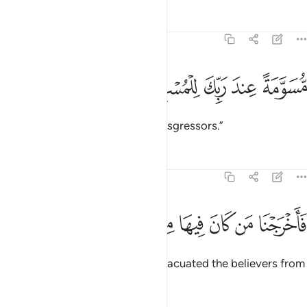
Tafsirs
Lessons
Reflections
51:34
ﱕ
ﱖ
ﱗ
سومة عند ربك للمسرفين ٣٤
ﱘ
ﱙ
ُّسَوَّمَةً عِندَ رَبِّكَ لِلْمُسْرِفِينَ ٣٤
marked by your Lord for the transgressors.”
Tafsirs
Lessons
Reflections
51:35
ﱚ
ﱛ
ﱜ
ﱝ
ﱞ
اخرجنا من كان فيها من المومنين ٣٥
ﱟ
ﱠ
َأَخْرَجْنَا مَن كَانَ فِيهَا مِنَ ٱلْمُؤْمِنِينَ ٣٥
Then ˹before the torment˺ We evacuated the believers from
the city.