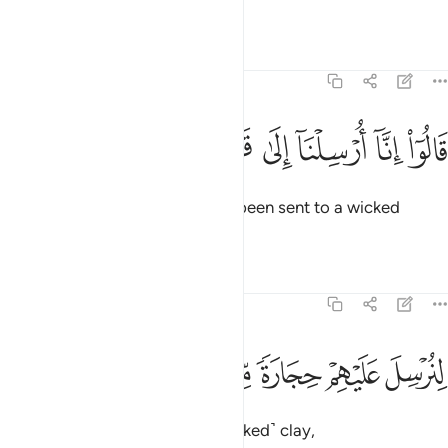
messenger-angels?”
Tafsirs
Lessons
Reflections
51:32
ﱈ
ﱉ
ﱊ
ﱋ
الوا انا ارسلنا الى قوم مجرمين ٣٢
ﱌ
ﱍ
ﱎ
َالُوٓا۟ إِنَّآ أُرْسِلْنَآ إِلَىٰ قَوْمٍۢ مُّجْرِمِينَ ٣٢
They replied, “We have actually been sent to a wicked
people,
Tafsirs
Lessons
Reflections
51:33
ﱏ
ﱐ
ﱑ
نرسل عليهم حجارة من طين ٣٣
ﱒ
ﱓ
ﱔ
ِنُرْسِلَ عَلَيْهِمْ حِجَارَةًۭ مِّن طِينٍۢ ٣٣
to send upon them stones of ˹baked˺ clay,