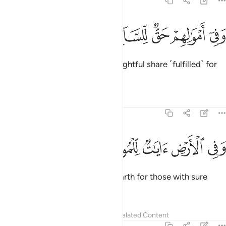
51:19
ﲇ
ﲈ
ﲉ
في اموالهم حق للسايل والمحروم ١٩
ﲊ
ﲋ
ﲌ
َفِىٓ أَمْوَٰلِهِمْ حَقٌّۭ لِّلسَّآئِلِ وَٱلْمَحْرُومِ ١٩
And in their wealth there was a rightful share ˹fulfilled˺ for
the beggar and the poor.
Tafsirs
Lessons
Reflections
51:20
ﲍ
ﲎ
ﲏ
في الارض ايات للموقنين ٢٠
ﲐ
ﲑ
َفِى ٱلْأَرْضِ ءَايَـٰتٌۭ لِّلْمُوقِنِينَ ٢٠
There are ˹countless˺ signs on earth for those with sure
faith,
Tafsirs
Lessons
Reflections
Related Content
51:21