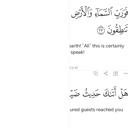
ﲞ
ﲟ
ﲠ
ﲡ
ﲢ
ورب السماء والارض انه لحق مثل ما انكم تنطقون ٢٣
ﲣ
ﲤ
ﲥ
َوَرَبِّ ٱلسَّمَآءِ وَٱلْأَرْضِ إِنَّهُۥ لَحَقٌّۭ مِّثْلَ مَآ أَنَّكُمْ تَنطِقُونَ ٢٣
ﲦ
ﲧ
Then by the Lord of heaven and earth! ˹All˺ this is certainly
as true as ˹the fact that˺ you can speak!
Tafsirs
Lessons
Reflections
Qira'at
51:24
ﲨ
ﲩ
ﲪ
ﲫ
ل اتاك حديث ضيف ابراهيم المكرمين ٢٤
ﲬ
ﲭ
ﲮ
َلْ أَتَىٰكَ حَدِيثُ ضَيْفِ إِبْرَٰهِيمَ ٱلْمُكْرَمِينَ ٢٤
Has the story of Abraham’s honoured guests reached you
˹O Prophet˺?