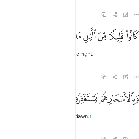
Tafsirs
Lessons
Reflections
51:17
ﱼ
ﱽ
ﱾ
ﱿ
انوا قليلا من الليل ما يهجعون ١٧
ﲀ
ﲁ
ﲂ
َانُوا۟ قَلِيلًۭا مِّنَ ٱلَّيْلِ مَا يَهْجَعُونَ ١٧
they used to sleep only little in the night,
Tafsirs
Lessons
Reflections
51:18
ﲃ
ﲄ
بالاسحار هم يستغفرون ١٨
ﲅ
ﲆ
َبِٱلْأَسْحَارِ هُمْ يَسْتَغْفِرُونَ ١٨
and pray for forgiveness before dawn.
1
Tafsirs
Lessons
Reflections