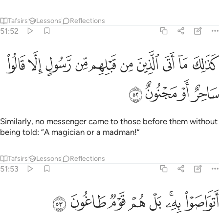
Tafsirs
Lessons
Reflections
51:52
ﱁ
ﱂ
ﱃ
ﱄ
ﱅ
ﱆ
ﱇ
ﱈ
ﱉ
ذالك ما اتى الذين من قبلهم من رسول الا قالوا ساحر او مجنون ٥٢
ﱊ
َذَٰلِكَ مَآ أَتَى ٱلَّذِينَ مِن قَبْلِهِم مِّن رَّسُولٍ إِلَّا قَالُوا۟ سَاحِرٌ أَوْ مَجْنُونٌ ٥٢
ﱋ
ﱌ
ﱍ
ﱎ
Similarly, no messenger came to those before them without
being told: “A magician or a madman!”
Tafsirs
Lessons
Reflections
51:53
ﱏ
ﱐﱑ
ﱒ
ﱓ
تواصوا به بل هم قوم طاغون ٥٣
ﱔ
ﱕ
ﱖ
َتَوَاصَوْا۟ بِهِۦ ۚ بَلْ هُمْ قَوْمٌۭ طَاغُونَ ٥٣