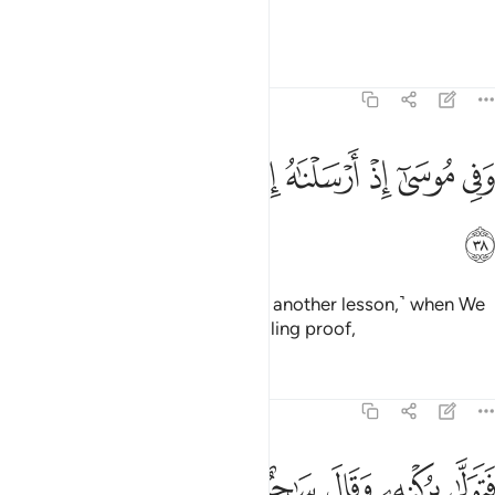
fear the painful punishment.
Tafsirs
Lessons
Reflections
51:38
ﱱ
ﱲ
ﱳ
ﱴ
ﱵ
ﱶ
في موسى اذ ارسلناه الى فرعون بسلطان مبين ٣٨
ﱷ
ﱸ
َفِى مُوسَىٰٓ إِذْ أَرْسَلْنَـٰهُ إِلَىٰ فِرْعَوْنَ بِسُلْطَـٰنٍۢ مُّبِينٍۢ ٣٨
ﱹ
And in ˹the story of˺ Moses ˹was another lesson,˺ when We
sent him to Pharaoh with compelling proof,
Tafsirs
Lessons
Reflections
51:39
ﱺ
ﱻ
ﱼ
ﱽ
تولى بركنه وقال ساحر او مجنون ٣٩
ﱾ
ﱿ
ﲀ
َتَوَلَّىٰ بِرُكْنِهِۦ وَقَالَ سَـٰحِرٌ أَوْ مَجْنُونٌۭ ٣٩