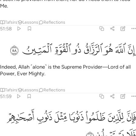
Me.
Tafsirs
Lessons
Reflections
51:58
ﱴ
ﱵ
ﱶ
ﱷ
ﱸ
ن الله هو الرزاق ذو القوة المتين ٥٨
ﱹ
ﱺ
ﱻ
ِنَّ ٱللَّهَ هُوَ ٱلرَّزَّاقُ ذُو ٱلْقُوَّةِ ٱلْمَتِينُ ٥٨
Indeed, Allah ˹alone˺ is the Supreme Provider—Lord of all
Power, Ever Mighty.
Tafsirs
Lessons
Reflections
51:59
ﱼ
ﱽ
ﱾ
ﱿ
ﲀ
ﲁ
ان للذين ظلموا ذنوبا مثل ذنوب اصحابهم فلا يستعجلون ٥٩
ﲂ
َإِنَّ لِلَّذِينَ ظَلَمُوا۟ ذَنُوبًۭا مِّثْلَ ذَنُوبِ أَصْحَـٰبِهِمْ فَلَا يَسْتَعْجِلُونِ ٥٩
ﲃ
ﲄ
ﲅ