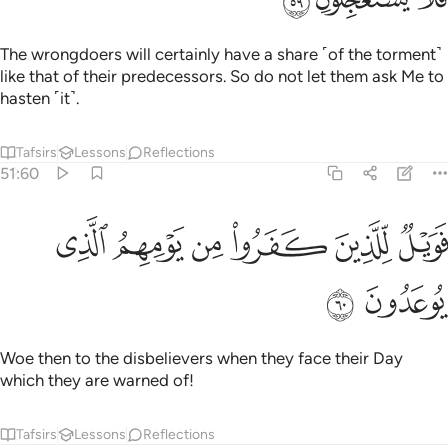
The wrongdoers will certainly have a share ˹of the torment˺
like that of their predecessors. So do not let them ask Me to
hasten ˹it˺.
Tafsirs
Lessons
Reflections
51:60
ﲆ
ﲇ
ﲈ
ﲉ
ويل للذين كفروا من يومهم الذي يوعدون ٦٠
ﲊ
ﲋ
َوَيْلٌۭ لِّلَّذِينَ كَفَرُوا۟ مِن يَوْمِهِمُ ٱلَّذِى يُوعَدُونَ ٦٠
ﲌ
ﲍ
Woe then to the disbelievers when they face their Day
which they are warned of!
Tafsirs
Lessons
Reflections