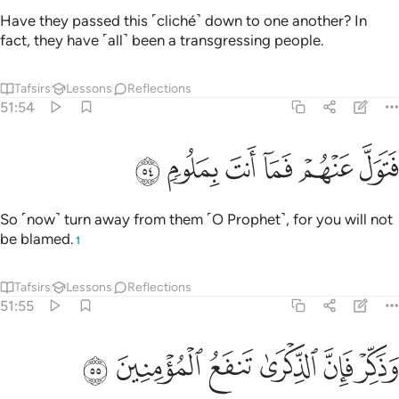
Have they passed this ˹cliché˺ down to one another? In
fact, they have ˹all˺ been a transgressing people.
Tafsirs
Lessons
Reflections
51:54
ﱗ
ﱘ
ﱙ
تول عنهم فما انت بملوم ٥٤
ﱚ
ﱛ
ﱜ
َتَوَلَّ عَنْهُمْ فَمَآ أَنتَ بِمَلُومٍۢ ٥٤
So ˹now˺ turn away from them ˹O Prophet˺, for you will not
be blamed.
1
Tafsirs
Lessons
Reflections
51:55
ﱝ
ﱞ
ﱟ
ذكر فان الذكرى تنفع المومنين ٥٥
ﱠ
ﱡ
ﱢ
َذَكِّرْ فَإِنَّ ٱلذِّكْرَىٰ تَنفَعُ ٱلْمُؤْمِنِينَ ٥٥