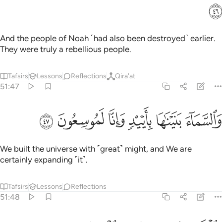
ﲾ
And the people of Noah ˹had also been destroyed˺ earlier.
They were truly a rebellious people.
Tafsirs
Lessons
Reflections
Qira'at
51:47
ﲿ
ﳀ
ﳁ
السماء بنيناها بايد وانا لموسعون ٤٧
ﳂ
ﳃ
ﳄ
َٱلسَّمَآءَ بَنَيْنَـٰهَا بِأَيْي۟دٍۢ وَإِنَّا لَمُوسِعُونَ ٤٧
We built the universe with ˹great˺ might, and We are
certainly expanding ˹it˺.
Tafsirs
Lessons
Reflections
51:48
الارض فرشناها فنعم الماهدون ٤٨