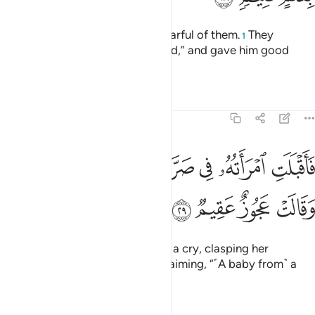
˹They did not eat,˺ so he grew fearful of them.
They
1
reassured ˹him˺, “Do not be afraid,” and gave him good
news of a knowledgeable son.
2
Tafsirs
Lessons
Reflections
51:29
ﳓ
ﳔ
ﳕ
ﳖ
ﳗ
اقبلت امراته في صرة فصكت وجهها وقالت عجوز عقيم ٢٩
ﳘ
َأَقْبَلَتِ ٱمْرَأَتُهُۥ فِى صَرَّةٍۢ فَصَكَّتْ وَجْهَهَا وَقَالَتْ عَجُوزٌ عَقِيمٌۭ ٢٩
ﳙ
ﳚ
ﳛ
ﳜ
Then his wife came forward with a cry, clasping her
forehead ˹in astonishment˺, exclaiming, “˹A baby from˺ a
barren, old woman!”