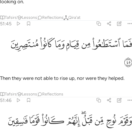
looking on.
Tafsirs
Lessons
Reflections
Qira'at
51:45
ﲭ
ﲮ
ﲯ
ﲰ
ﲱ
ما استطاعوا من قيام وما كانوا منتصرين ٤٥
ﲲ
ﲳ
َمَا ٱسْتَطَـٰعُوا۟ مِن قِيَامٍۢ وَمَا كَانُوا۟ مُنتَصِرِينَ ٤٥
ﲴ
Then they were not able to rise up, nor were they helped.
Tafsirs
Lessons
Reflections
51:46
ﲵ
ﲶ
ﲷ
ﲸﲹ
ﲺ
قوم نوح من قبل انهم كانوا قوما فاسقين ٤٦
ﲻ
ﲼ
ﲽ
َقَوْمَ نُوحٍۢ مِّن قَبْلُ ۖ إِنَّهُمْ كَانُوا۟ قَوْمًۭا فَـٰسِقِينَ ٤٦