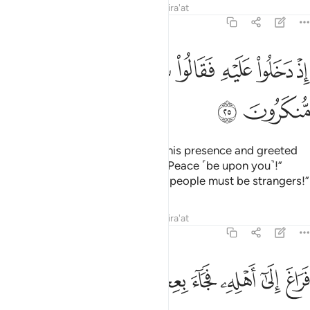
Tafsirs
Lessons
Reflections
Qira'at
51:25
ﲯ
ﲰ
ﲱ
ﲲ
ﲳﲴ
ﲵ
ذ دخلوا عليه فقالوا سلاما قال سلام قوم منكرون ٢٥
ﲶ
ﲷ
ِذْ دَخَلُوا۟ عَلَيْهِ فَقَالُوا۟ سَلَـٰمًۭا ۖ قَالَ سَلَـٰمٌۭ قَوْمٌۭ مُّنكَرُونَ ٢٥
ﲸ
ﲹ
˹Remember˺ when they entered his presence and greeted
˹him with˺, “Peace!” He replied, “Peace ˹be upon you˺!”
˹Then he said to himself,˺ “These people must be strangers!”
Tafsirs
Lessons
Reflections
Qira'at
51:26
ﲺ
ﲻ
ﲼ
ﲽ
راغ الى اهله فجاء بعجل سمين ٢٦
ﲾ
ﲿ
ﳀ
َرَاغَ إِلَىٰٓ أَهْلِهِۦ فَجَآءَ بِعِجْلٍۢ سَمِينٍۢ ٢٦