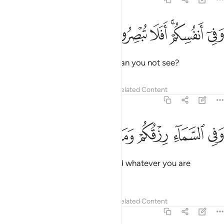
ﲒ
ﲓﲔ
ﲕ
في انفسكم افلا تبصرون ٢١
ﲖ
ﲗ
َفِىٓ أَنفُسِكُمْ ۚ أَفَلَا تُبْصِرُونَ ٢١
as there are within yourselves. Can you not see?
Tafsirs
Lessons
Reflections
Related Content
51:22
ﲘ
ﲙ
ﲚ
في السماء رزقكم وما توعدون ٢٢
ﲛ
ﲜ
ﲝ
َفِى ٱلسَّمَآءِ رِزْقُكُمْ وَمَا تُوعَدُونَ ٢٢
In heaven is your sustenance and whatever you are
promised.
Tafsirs
Lessons
Reflections
Related Content
51:23