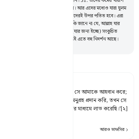
করত তা তাদের কোনই কাজে আসেনি।
51
.
তাদের কর্মের খারাপ
পরিণাম তাদের উপর পতিত হয়েছিল। আর এদের মধ্যেও যারা যুলম
করেছে তাদের কর্মের মন্দ পরিণাম এদেরই উপর পতিত হবে। এরা
তা ব্যর্থ করতে পারবে না।
52
.
এরা কি জানে না যে, আল্লাহ যার
জন্য ইচ্ছে রিযক প্রশস্ত করেন আর (যার জন্য ইচ্ছে) সংকুচিত
করেন? মু’মিন লোকদের জন্য অবশ্যই এতে বহু নিদর্শন আছে।
-
Taisirul Quran
তাফসীর পড়ুন
Tafsir Ahsanul Bayaan
মানুষকে দুঃখ-দৈন্য স্পর্শ করলে সে আমাকে আহবান করে;
[১] অতঃপর যখন আমি তাকে অনুগ্রহ প্রদান করি, তখন সে
বলে, ‘আমি তো এ আমার জ্ঞানের মাধ্যমে লাভ করেছি।’[২]
…
আরও পড়ুন
আরও তাফসির