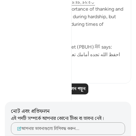
৩ বছর পূর্বে
·
রেফারেন্সিং
আয়াহ ২০:১১৪, ৩৯:৪৯, ৯৬:৫
In this ayah, we see the importance of thanking and
reaching out to Allah (SWT) during hardship, but
most importantly the same during times of
blessings.
In part of a hadith the Prophet (PBUH) ﷺ says:
احفظ الله تجده أمامك تعرف إلى الله في الرخاء، يعرفك
في الش...
আরো দেখুন
৫
১
আরও প্রতিফলন পড়ুন
নোট এবং প্রতিফলন
এই পদটি সম্পর্কে আপনার কোনো টীকা বা ভাবনা নেই।
আপনার ভাবনাগুলো লিপিবদ্ধ করুন…