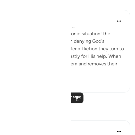
পাঠ
In the Shade of the Quran
৩১ সপ্তাহ আগে
·
রেফারেন্সিং
আয়াহ ৩৯:৪৯
Here is a description of an ironic situation: the
unbelievers are outspoken in denying God's
oneness, yet when they suffer affliction they turn to
none but Him, praying earnestly for His help. When
He bestows His grace on them and removes their
affliction, the...
আরো দেখুন
০
০
আরও পাঠ পড়ুন
প্রতিফলন
Sana Hamdan