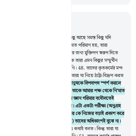
প্রাসঙ্গিকভাবে পড়ুন
অধ্যায় ৩৯, পৃষ্ঠা ৪১৮, জুজ ২৪
47
.
যারা অন্যায়কারী দুনিয়াতে যা কিছু আছে সমস্ত কিছু যদি
তাদেরই হয়, আর তার সাথে আরো অত পরিমাণ হয়, তারা
ক্বিয়ামতের কঠিন ‘আযাব থেকে বাঁচার জন্য মুক্তিপণ স্বরূপ দিতে
চাইবে। সেখানে আল্লাহর নিকট থেকে তারা এমন কিছুর সম্মুখীন
হবে যা তারা কক্ষনো অনুমানও করেনি।
48
.
তাদের কৃতকর্মের মন্দ
রূপ সেদিন প্রকাশ হয়ে পড়বে, আর তারা যা নিয়ে ঠাট্টা-বিদ্রূপ করত
তাই তাদেরকে ঘিরে ফেলবে।
49
.
মানুষকে বিপদাপদ স্পর্শ করলে
আমাকে ডাকে। অতঃপর আমি যখন তাকে আমার পক্ষ থেকে নি‘মাত
দিয়ে ধন্য করি তখন সে বলে- আমার জ্ঞান গরিমার বদৌলতেই
আমাকে তা দেয়া হয়েছে। না, তা নয়। এটা একটা পরীক্ষা (অনুগ্রহ
লাভ করে কে আল্লাহর কৃতজ্ঞ হয় আর কে নিজের বড়াই প্রকাশ করে
তা দেখার জন্য)। কিন্তু (এর গুঢ়তত্ত্ব) তাদের অধিকাংশই বুঝে না।
50
.
তাদের আগে যারা ছিল তারাও এ কথাই বলত। কিন্তু তারা যা