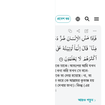
প্রবেশ কর
فاذا مس الانسان ضر دعان
Az-Zumar
39:49
৩৯:৪৯
فَاِذَا
مَسَّ
الْاِنْسَانَ
ضُرٌّ
دَعَانَا ؗ
ثُمَّ
اِذَا
خَوَّلْنٰهُ
نِعْمَةً
مِّنَّا ۙ
قَالَ
اِنَّمَاۤ
اُوْتِیْتُهٗ
عَلٰی
عِلْمٍ ؕ
بَلْ
هِیَ
فِتْنَةٌ
وَّلٰكِنَّ
اَكْثَرَهُمْ
لَا
یَعْلَمُوْنَ
মানুষকে বিপদাপদ স্পর্শ করলে আমাকে ডাকে। অতঃপর আমি যখন
তাকে আমার পক্ষ থেকে নি‘মাত দিয়ে ধন্য করি তখন সে বলে-
আমার জ্ঞান গরিমার বদৌলতেই আমাকে তা দেয়া হয়েছে। না, তা
নয়। এটা একটা পরীক্ষা (অনুগ্রহ লাভ করে কে আল্লাহর কৃতজ্ঞ হয়
আর কে নিজের বড়াই প্রকাশ করে তা দেখার জন্য)। কিন্তু (এর
গুঢ়তত্ত্ব) তাদের অধিকাংশই বুঝে না।
আরও পড়ুন
শব্দে শব্দে