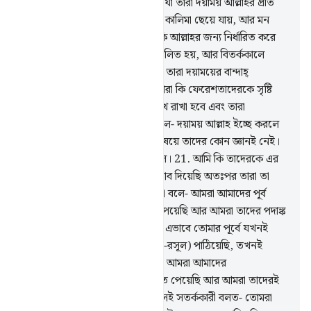
যখন সংবাদ দেয়া হয় সেই সন্তানের যা তারা দয়াময় আল্লাহর প্রতি
আরোপ করে, তখন তার মুখ মন্ডলে কালিমা ছেয়ে যায়, আর মন
দুঃখ বেদনায় ভরে যায়।
18
.
তারা কি আল্লাহর জন্য নির্ধারিত করে
এমন সন্তান যে অলংকারে লালিত পালিত হয়, আর বিতর্ককালে
বক্তব্যকে স্পষ্ট করতে অসমর্থ?
19
.
তারা দয়াময়ের বান্দাহ্
ফেরেশতাদেরকে নারী গণ্য করে। তারা কি ফেরেশতাদেরকে সৃষ্টি
সরাসরি দেখেছে? তাদের সাক্ষ্য লিখে রাখা হবে এবং তারা
জিজ্ঞাসিত হবে।
20
.
তারা আরো বলে- দয়াময় আল্লাহ ইচ্ছে করলে
আমরা ওদের পূঁজা করতাম না। এ বিষয়ে তাদের কোন জ্ঞানই নেই।
তারা শুধু আন্দাজ অনুমানে কথা বলে।
21
.
আমি কি তাদেরকে এর
(অর্থাৎ কুরআনের) আগে কোন কিতাব দিয়েছি অতঃপর তারা তা
অাঁকড়ে ধরে আছে?
22
.
বরং তারা বলে- আমরা আমাদের পূর্ব
পুরুষদেরকে এক ধর্মমত পালনরত পেয়েছি আর আমরা তাদের পদাঙ্ক
অনুসরণ করে পথপ্রাপ্ত হয়েছি।
23
.
এভাবে তোমার পূর্বে যখনই
আমি কোন জনপদে সতর্ককারী (নবী-রসূল) পাঠিয়েছি, তখনই
তাদের সম্পদশালী লোকেরা বলেছে- আমরা আমাদের
পূর্বপুরুষদেরকে এক ধর্মমত পালনরত পেয়েছি আর আমরা তাদেরই
পদাঙ্ক অনুসরণ করছি।
24
.
তখন সেই সতর্ককারী বলত- তোমরা