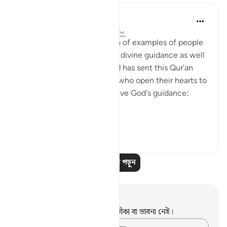
In the Shade of the Quran
৩১ সপ্তাহ আগে
·
রেফারেন্সিং
আয়াহ ৪৩:১৬
With such a clear exposition of examples of people
who benefit by, and follow, divine guidance as well
as those who go astray, God has sent this Qur'an
from on high. Thus, people who open their hearts to
it will benefit by it and receive God's guidance:
"Thus...
আরো দেখুন
১
০
৫০
আরও পাঠ পড়ুন
নোট এবং প্রতিফলন
এই পদটি সম্পর্কে আপনার কোনো টীকা বা ভাবনা নেই।