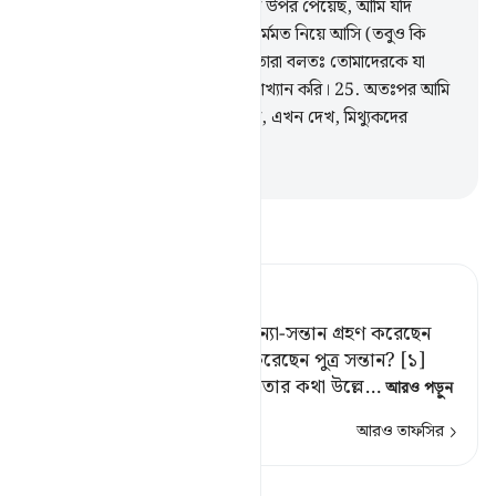
তোমাদের পিতৃপুরুষকে যে ধর্মমতের উপর পেয়েছ, আমি যদি
তোমাদের কাছে তার চেয়ে উৎকৃষ্ট ধর্মমত নিয়ে আসি (তবুও কি
তোমরা তাদেরই অনুসরণ করবে)? তারা বলতঃ তোমাদেরকে যা
দিয়ে পাঠানো হয়েছে আমরা তা প্রত্যাখ্যান করি।
25
.
অতঃপর আমি
তাদের উপর প্রতিশোধ গ্রহণ করলাম, এখন দেখ, মিথ্যুকদের
পরিণতি কী হয়েছিল।
-
Taisirul Quran
তাফসীর পড়ুন
Tafsir Ahsanul Bayaan
তিনি কি তাঁর সৃষ্টি হতে নিজে কন্যা-সন্তান গ্রহণ করেছেন
এবং তোমাদের জন্য মনোনীত করেছেন পুত্র সন্তান? [১]
[১] এতে তাদের মূর্খতা ও নির্বুদ্ধিতার কথা উল্লে
…
আরও পড়ুন
আরও তাফসির
পাঠ