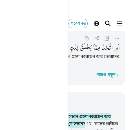
প্রবেশ কর
ام اتخذ مما يخلق بنات واصف
Az-Zukhruf
43:16
৪৩:১৬
اَمِ
اتَّخَذَ
مِمَّا
یَخْلُقُ
بَنٰتٍ
وَّاَصْفٰىكُمْ
بِالْبَنِیْنَ
কি! তিনি তাঁরই সৃষ্টি হতে কন্যা সন্তান গ্রহণ করেছেন আর তোমাদের
জন্য মনোনীত করেছেন পুত্র সন্তান?
আরও পড়ুন
শব্দে শব্দে
প্রাসঙ্গিকভাবে পড়ুন
অধ্যায় ৪৩, পৃষ্ঠা ৪৪১, জুজ ২৫
16
.
কি! তিনি তাঁরই সৃষ্টি হতে কন্যা সন্তান গ্রহণ করেছেন আর
তোমাদের জন্য মনোনীত করেছেন পুত্র সন্তান?
17
.
তাদের কাউকে