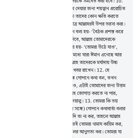
আল্লাহকে ভয় কর যাঁর কাছে তোমাদেরকে সমবেত করা হবে।
10
.
গোপন পরামর্শ হল মু’মিনদেরকে দুঃখ দেয়ার জন্য শয়ত্বান প্ররোচিত
কাজ। তবে আল্লাহর অনুমতি ছাড়া তা তাদের কোন ক্ষতি করতে
পারে না। মু’মিনদের কর্তব্য হল একমাত্র আল্লাহরই উপর ভরসা করা।
11
.
হে মু’মিনগণ! তোমাদেরকে যখন বলা হয়- ‘বৈঠক প্রশস্ত করে
দাও’, তখন তোমরা তা প্রশস্ত করে দিবে, আল্লাহ তোমাদেরকে
প্রশস্ততা দান করবেন। আর যখন বলা হয়- ‘তোমরা উঠে যাও’,
তখন তোমরা উঠে যাবে। তোমাদের মধ্যে যারা ঈমান এনেছে আর
যাদেরকে জ্ঞান দান করা হয়েছে, আল্লাহ তাদেরকে মর্যাদায় উচ্চ
করবেন। তোমরা যা কর আল্লাহ তার খবর রাখেন।
12
.
হে
মু’মিনগণ! তোমরা যখন রসূলের সঙ্গে গোপনে কথা বল, তখন
গোপনে কথা বলার আগে সদাক্বাহ দাও, এটাই তোমাদের জন্য উত্তম
ও অতি পবিত্র পন্থা। আর যদি সদাক্বাহ জোগাড় করতে না পার,
তাহলে আল্লাহ অতি ক্ষমাশীল, অতি দয়ালু।
13
.
তোমরা কি ভয়
পেয়ে গেলে যে, তোমাদেরকে (নবীর সঙ্গে) গোপনে কথাবার্তা বলার
আগে সদাক্বাহ দিতে হবে? তোমরা যদি তা না কর, তাহলে আল্লাহ
তোমাদেরকে ক্ষমা করে দিলেন, কাজেই তোমরা নামায কায়িম কর,
যাকাত দাও এবং আল্লাহ ও তাঁর রসূলের আনুগত্য কর। তোমরা যা