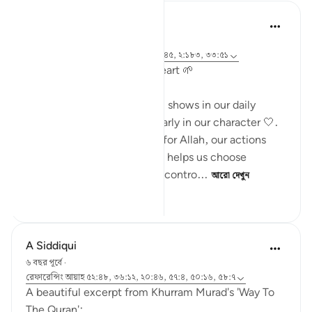
najee elhila
২৬ সপ্তাহ আগে
·
রেফারেন্সিং
আয়াহ ২৬:৮৮-৮৯, ৫৮:৭, ২৯:৪৫, ২:১৮৩, ৩৩:৫১
Growing Taqwa from the Heart 🌱
Taqwa starts in the heart ❤️, shows in our daily
choices 🧠, and appears clearly in our character 🤍.
When we fix our intentions for Allah, our actions
become meaningful. Taqwa helps us choose
honesty, patience, and self-contro...
আরো দেখুন
১৮
০
৬৪৫
A Siddiqui
৬ বছর পূর্বে
·
রেফারেন্সিং
আয়াহ ৫২:৪৮, ৩৬:১২, ২০:৪৬, ৫৭:৪, ৫০:১৬, ৫৮:৭
A beautiful excerpt from Khurram Murad's 'Way To
The Quran':