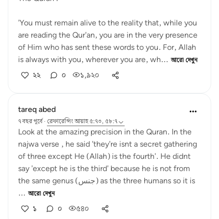
'You must remain alive to the reality that, while you
are reading the Qur'an, you are in the very presence
of Him who has sent these words to you. For, Allah
is always with you, wherever you are, wh...
আরো দেখুন
২২
০
১,৯২০
tareq abed
৭ বছর পূর্বে
·
রেফারেন্সিং
আয়াহ ৫:৭৩, ৫৮:৭
Look at the amazing precision in the Quran. In the
najwa verse , he said 'they're isnt a secret gathering
of three except He (Allah) is the fourth'. He didnt
say 'except he is the third' because he is not from
the same genus (جنس) as the three humans so it is
...
আরো দেখুন
১
০
৫৪০