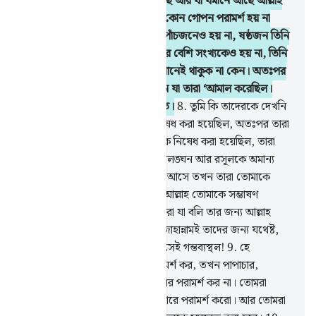
তুমি কি জান না যে, যা আকাশে আছে আর যা যমীনে আছে আল্লাহ
সব জানেন। তিনজনের মধ্যে এমন কোন গোপন পরামর্শ হয় না
যাতে চতুর্থজন আল্লাহ হন না, আর পাঁচজনেও হয় না, ষষ্ঠজন তিনি
ছাড়া, এর কম সংখ্যকেও হয় না, আর বেশি সংখ্যকেও হয় না, তিনি
তাদের সঙ্গে থাকা ব্যতীত, তারা যেখানেই থাকুক না কেন। অতঃপর
ক্বিয়ামত দিবসে তিনি জানিয়ে দেবেন যা তারা ‘আমাল করেছিল।
আল্লাহ সকল বিষয়ে পূর্ণভাবে অবগত।
8
.
তুমি কি তাদেরকে দেখনি
যাদেরকে গোপন পরামর্শ করতে নিষেধ করা হয়েছিল, অতঃপর তারা
আবার তাই করল যা করতে তাদেরকে নিষেধ করা হয়েছিল, তারা
গোপনে পরামর্শ করল পাপাচার, সীমালঙ্ঘন আর রসূলকে অমান্য
করা নিয়ে। তারা যখন তোমার কাছে আসে তখন তারা তোমাকে
এমনভাবে সম্ভাষণ করে যেমনভাবে আল্লাহ তোমাকে সম্ভাষণ
করেননি। তারা মনে মনে বলে- ‘আমরা যা বলি তার জন্য আল্লাহ
আমাদেরকে ‘আযাব দেন না কেন? জাহান্নামই তাদের জন্য যথেষ্ট,
তাতে তারা জ্বলবে, কতই না নিকৃষ্ট সেই গন্তব্যস্থল!
9
.
হে
মু’মিনগণ! তোমরা যখন গোপন পরামর্শ কর, তখন পাপাচার,
সীমালঙ্ঘন আর রসূলকে অমান্য করার পরামর্শ কর না। তোমরা
সৎকর্ম ও তাকওয়া অবলম্বনের ব্যাপারে পরামর্শ করো। আর তোমরা