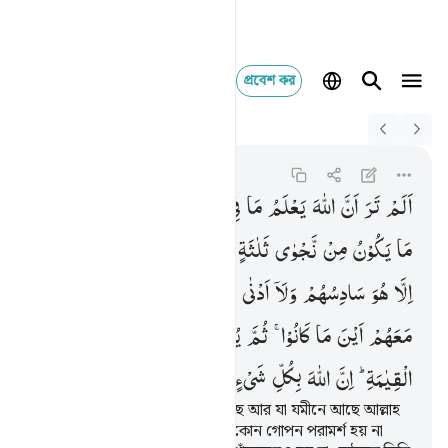
প্রবেশ কর
Switch Quran.com to
English
الم تر ان الله يعلم ما 
Al-Mujadila
58:7
৫৮:৭
اَلَمْ
تَرَ
اَنَّ
اللّٰهَ
یَعْلَمُ
مَا
فِی
السَّمٰوٰتِ
وَمَا
فِی
الْاَرْضِ ؕ
مَا
یَكُوْنُ
مِنْ
نَّجْوٰی
ثَلٰثَةٍ
اِلَّا
هُوَ
رَابِعُهُمْ
وَلَا
خَمْسَةٍ
اِلَّا
هُوَ
سَادِسُهُمْ
وَلَاۤ
اَدْنٰی
مِنْ
ذٰلِكَ
وَلَاۤ
اَكْثَرَ
اِلَّا
هُوَ
مَعَهُمْ
اَیْنَ
مَا
كَانُوْا ۚ
ثُمَّ
یُنَبِّئُهُمْ
بِمَا
عَمِلُوْا
یَوْمَ
الْقِیٰمَةِ ؕ
اِنَّ
اللّٰهَ
بِكُلِّ
شَیْءٍ
عَلِیْمٌ
তুমি কি জান না যে, যা আকাশে আছে আর যা যমীনে আছে আল্লাহ
সব জানেন। তিনজনের মধ্যে এমন কোন গোপন পরামর্শ হয় না