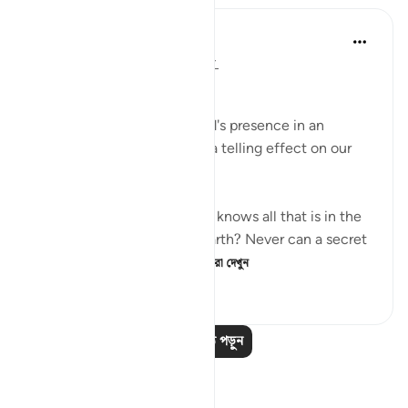
In the Shade of the Quran
৩২ সপ্তাহ আগে
·
রেফারেন্সিং
আয়াহ ৫৮:৭
Whispers and Conspiracies
The surah then portrays God's presence in an
inspiring image that leaves a telling effect on our
hearts:
Are you not aware that God knows all that is in the
heavens and all that is on earth? Never can a secret
conversation take plac...
আরো দেখুন
০
০
৮৯
আরও পাঠ পড়ুন
প্রতিফলন