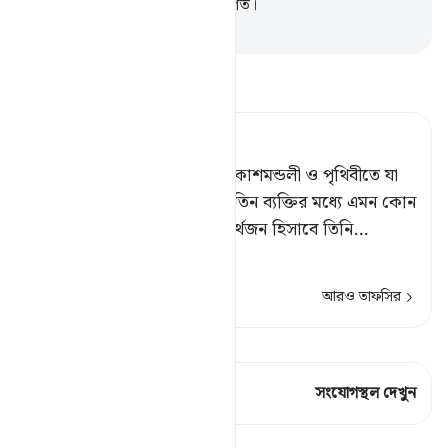
কর সে বিষয়ে আল্লাহ পুরোপুরি অবগত।
-
Taisirul Quran
তাফসীর পড়ুন
Tafsir Ahsanul Bayaan
তুমি কি অনুধাবন কর না যে, আকাশমন্ডলী ও পৃথিবীতে যা
কিছু আছে, আল্লাহ তা জানেন। তিন ব্যক্তির মধ্যে এমন কোন
গোপন পরামর্শ হয় না, যাতে চতুর্থজন হিসাবে তিনি
…
আরও পড়ুন
আরও তাফসির
কিরাত দেখুন
এই শ্লোকে আছে 2 সংযোগস্থল
সংযোগস্থল দেখুন
পাঠ