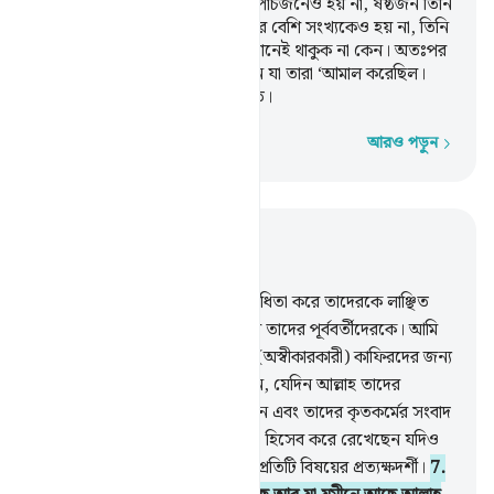
যাতে চতুর্থজন আল্লাহ হন না, আর পাঁচজনেও হয় না, ষষ্ঠজন তিনি
ছাড়া, এর কম সংখ্যকেও হয় না, আর বেশি সংখ্যকেও হয় না, তিনি
তাদের সঙ্গে থাকা ব্যতীত, তারা যেখানেই থাকুক না কেন। অতঃপর
ক্বিয়ামত দিবসে তিনি জানিয়ে দেবেন যা তারা ‘আমাল করেছিল।
আল্লাহ সকল বিষয়ে পূর্ণভাবে অবগত।
আরও পড়ুন
শব্দে শব্দে
প্রাসঙ্গিকভাবে পড়ুন
অধ্যায় ৫৮, পৃষ্ঠা ৪৮৯, জুজ ২৮
5
.
যারা আল্লাহ ও তাঁর রসূলের বিরোধিতা করে তাদেরকে লাঞ্ছিত
করা হবে যেমন লাঞ্ছিত করা হয়েছিল তাদের পূর্ববর্তীদেরকে। আমি
সুস্পষ্ট আয়াত অবতীর্ণ করেছি আর (অস্বীকারকারী) কাফিরদের জন্য
আছে অপমানজনক শাস্তি,
6
.
সেদিন, যেদিন আল্লাহ তাদের
সকলকে আবার জীবিত করে উঠাবেন এবং তাদের কৃতকর্মের সংবাদ
তাদেরকে জানিয়ে দিবেন, আল্লাহ তা হিসেব করে রেখেছেন যদিও
তারা (নিজেরা) ভুলে গেছে। আল্লাহ প্রতিটি বিষয়ের প্রত্যক্ষদর্শী।
7
.