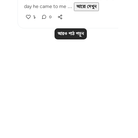
day he came to me ...
আরো দেখুন
১
০
আরও পাঠ পড়ুন
Notes
placeholders
close