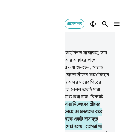
প্রবেশ কর
াসঙ্গিকভাবে পড়ুন
যায় ৫৮, পৃষ্ঠা ৪৮৮, জুজ ২৮
আল্লাহ তার কথা শুনেছেন যে নারী (খাওলাহ বিনত সা‘লাবাহ) তার
ামীর বিষয়ে তোমার সাথে বাদানুবাদ করছে আর আল্লাহর কাছে
য়াদ জানাচ্ছে, আল্লাহ তোমাদের দু’জনের কথা শুনছেন, আল্লাহ
শ্রোতা, সর্বদ্রষ্টা।
2
.
তোমাদের মধ্যে যারা তাদের স্ত্রীদের সাথে জিহার
 (অর্থাৎ স্ত্রীকে বলে যে, তুমি আমার জন্য আমার মায়ের পিঠের
 তাদের স্ত্রীরা তাদের মা নয়। তাদের মা তো কেবল তারাই যারা
ের জন্ম দিয়েছে। তারা অবশ্যই ঘৃণ্য ও মিথ্যে কথা বলে, নিশ্চয়ই
লাহ পাপ মোচনকারী, বড়ই ক্ষমাশীল।
3
.
যারা নিজেদের স্ত্রীদের
ে জিহার করে, অতঃপর তারা যে কথা বলেছে তা প্রত্যাহার করে
 তবে পরস্পরকে স্পর্শ করার পূর্বে তাদেরকে একটি দাস মুক্ত
ে হবে, এর দ্বারা তোমাদেরকে উপদেশ দেয়া হচ্ছে। তোমরা যা