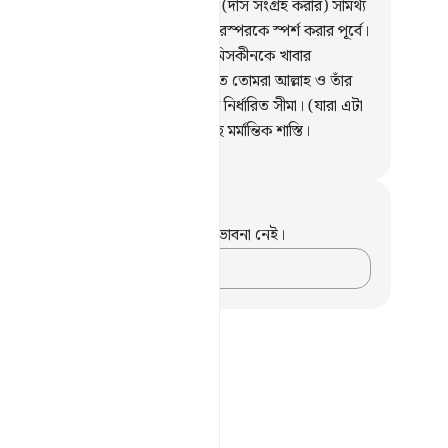
 আল্লাহ তার খবর রাখেন।
4
.
কিন্তু যার (দাস সংগ্রহ করার) সামর্থ্য
, সে এক নাগাড়ে দু’মাস রোযা রাখবে পরস্পরকে স্পর্শ করার পূর্বে।
যে তা করতে পারবে না, সে ষাট জন মিসকীনকে খাবার
য়াবে। এ নির্দেশ দেয়া হচ্ছে এ জন্য যাতে তোমরা আল্লাহ ও তাঁর
লের প্রতি ঈমান আনো। এগুলো আল্লাহর নির্ধারিত সীমা। (যারা এটা
বীকার করবে সেই) কাফিরদের জন্য আছে মর্মান্তিক শাস্তি।
isirul Quran
ট এবং প্রতিফলন
পদটি সম্পর্কে আপনার কোনো টীকা বা ভাবনা নেই।
আপনার ভাবনাগুলো লিপিবদ্ধ করুন…