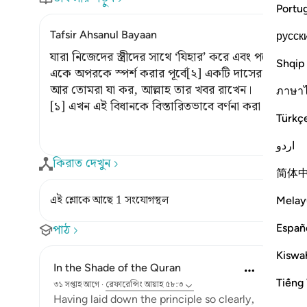
Portu
Tafsir Ahsanul Bayaan
русск
যারা নিজেদের স্ত্রীদের সাথে ‘যিহার’ করে এবং পরে তাদের উক
Shqip
একে অপরকে স্পর্শ করার পূর্বে[২] একটি দাসের মুক্তিদান
আর তোমরা যা কর, আল্লাহ তার খবর রাখেন।
ภาษา
[১] এখন এই বিধানকে বিস্তারিতভাবে বর্ণনা করা হচ্ছে। রুজু'
Türkç
اردو
কিরাত দেখুন
简体
এই শ্লোকে আছে 1 সংযোগস্থল
Melay
Españ
পাঠ
Kiswah
In the Shade of the Quran
Tiếng 
৩১ সপ্তাহ আগে
·
রেফারেন্সিং
আয়াহ ৫৮:৩
Having laid down the principle so clearly,