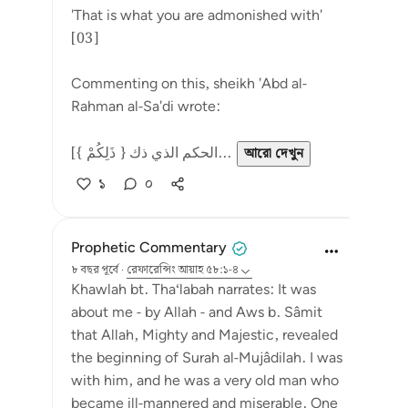
'That is what you are admonished with'
[03]
Commenting on this, sheikh 'Abd al-
Rahman al-Sa'di wrote:
[{ ذَلِكُمْ } الحكم الذي ذك...
আরো দেখুন
১
০
Prophetic Commentary
৮ বছর পূর্বে
·
রেফারেন্সিং
আয়াহ ৫৮:১-৪
Khawlah bt. Tha‘labah narrates: It was
about me - by Allah - and Aws b. Sâmit
that Allah, Mighty and Majestic, revealed
the beginning of Surah al-Mujâdilah. I was
with him, and he was a very old man who
became ill-mannered and miserable. One