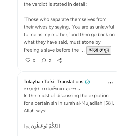
the verdict is stated in detail:
"Those who separate themselves from
their wives by saying, 'You are as unlawful
to me as my mother,' and then go back on
what they have said, must atone by
freeing a slave before the ...
আরো দেখুন
০
০
Tulayhah Tafsir Translations
৫ বছর পূর্বে
·
রেফারেন্সিং
আয়াহ ৫৮:৩
In the midst of discussing the expiation
for a certain sin in surah al-Mujadilah [58],
Allah says:
[ذَٰلِكُمْ تُوعَظُونَ بِهِ]