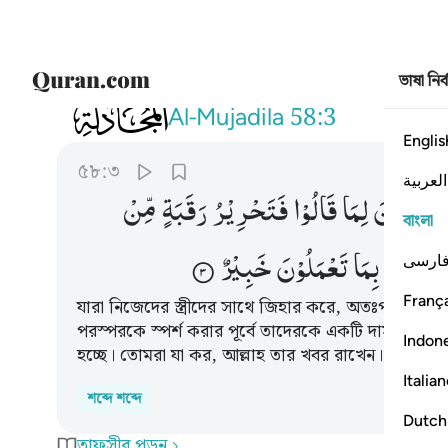
ভাষা নির
058
والذين يظاهرون من نسايهم ثم يعودون لما
Al-Mujadila
58:3
Englis
৫৮:৩
العربية
یَعُوْدُوْنَ
لِمَا
قَالُوْا
فَتَحْرِیْرُ
رَقَبَةٍ
مِّنْ
বাংলা
هٖ
وَاللّٰهُ
بِمَا
تَعْمَلُوْنَ
خَبِیْرٌ
ارسی
França
যারা নিজেদের স্ত্রীদের সাথে জিহার করে, অতঃপর তারা য
পরস্পরকে স্পর্শ করার পূর্বে তাদেরকে একটি দাস মুক্ত 
Indon
হচ্ছে। তোমরা যা কর, আল্লাহ তার খবর রাখেন।
Italia
শব্দে শব্দে
Dutch
তাফসীর পড়ুন