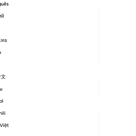
কর,
guês
নেই
ий
আর 
্তি প্রত্যাহার করে,[১] তাহলে (এর প্রায়শ্চিত্ত)
খাও
। এর দ্বারা তোমাদেরকে সদুপদেশ দেওয়া হচ্ছে।
রসূ
অস্
ไทย
 বা প্রত্
…
-
Ta
আরও পড়ুন
e
আরও তাফসির
নো
এই 
中文
সংযোগস্থল দেখুন
u
ol
প্রতিফলন
ili
tareq abed
Việt
৭ বছর পূর্বে
·
রেফারেন্সিং
আয়াহ ৫৮:১-৬
Someone once asked why this verse