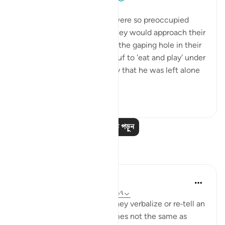
৫ বছর পূর্বে
·
রেফারেন্সিং
আয়াহ ১২:১৭
The brothers of Yūsuf (as) were so preoccupied
with the theatrics of how they would approach their
father that they overlooked the gaping hole in their
lie. They had requested Yūsuf to 'eat and play' under
their care, and here they say that he was left alone
b...
আরো দেখুন
০
০
আরও পাঠ পড়ুন
প্রতিফলন
Rayaan Shafi
৪২ সপ্তাহ আগে
·
রেফারেন্সিং
আয়াহ ১২:১৬-১৭
When people lie, the way they verbalize or re-tell an
event to others are sometimes not the same as