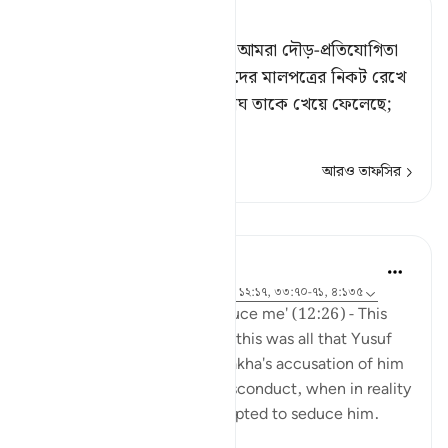
Tafsir Ahsanul Bayaan
তারা বলল, ‘হে আমাদের পিতা! আমরা দৌড়-প্রতিযোগিতা
করছিলাম এবং ইউসুফকে আমাদের মালপত্রের নিকট রেখে
গিয়েছিলাম, অতঃপর নেকড়ে বাঘ তাকে খেয়ে ফেলেছে;
কিন্তু আপন
…
আরও পড়ুন
আরও তাফসির
পাঠ
Hammad Fahim
৩ বছর পূর্বে
·
রেফারেন্সিং
আয়াহ ১২:২৫-২৬, ১২:১৭, ৩৩:৭০-৭১, ৪:১৩৫
'It was she who tried to seduce me' (12:26) - This
was it. Just one statement; this was all that Yusuf
AS said in response to Zulyakha's accusation of him
being the perpetrator of misconduct, when in reality
she was the one who attempted to seduce him.