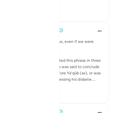
To ex...
আরো দেখুন
৪২
১৪
When the Stars Prostrated
৫ বছর পূর্বে
·
রেফারেন্সিং
আয়াহ ১২:১৭
'But you would not believe us, even if we were
truthful.'
Tafsīr scholars have interpreted this phrase in three
ways, based on whether this was said to conclude
their opening statement before Ya‘qūb (as), or was
said in response to him expressing his disbelie...
আরো দেখুন
০
০
When the Stars Prostrated