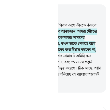
প্রাসঙ্গিকভাবে পড়ুন
অধ্যায় ১২, পৃষ্ঠা ২১৩, জুজ ১২
16
.
রাতের প্রথম প্রহরে তারা তাদের পিতার কাছে কাঁদতে কাঁদতে
আসল।
17
.
তারা বলল, ‘হে আমাদের আব্বাজান! আমরা দৌড়ের
প্রতিযোগিতা করছিলাম, আর ইউসুফকে আমরা আমাদের
জিনিসপত্রের কাছে রেখে গিয়েছিলাম, তখন তাকে নেকড়ে বাঘে
খেয়ে ফেলল, কিন্তু আপনি তো আমাদের কথা বিশ্বাস করবেন না,
আমরা সত্যবাদী হলেও।’
18
.
তারা তার জামায় মিছেমিছি রক্ত
মাখিয়ে নিয়ে এসেছিল। পিতা বলল, ‘না, বরং তোমাদের প্রবৃত্তি
তোমাদেরকে একটা কাহিনী বানাতে উদ্বুদ্ধ করেছে। ঠিক আছে, আমি
পুরোপুরি ধৈর্য ধারণ করব, তোমরা যা বানিয়েছ সে ব্যাপারে আল্লাহই
আমার আশ্রয়স্থল।’
-
Taisirul Quran
তাফসীর পড়ুন