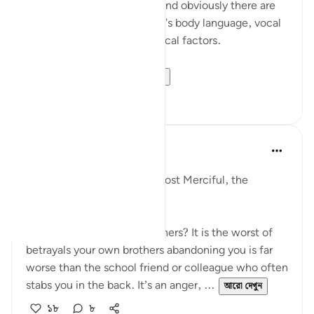
someone telling the truth, and obviously there are
also unusual changes in one's body language, vocal
tone, and various physiological factors.
This is somethin...
আরো দেখুন
১৭
৪
Razia Zahra
গত বছর
·
রেফারেন্সিং
আয়াহ ১২:১৫-১৮
In the Name of Allah, the Most Merciful, the
Especially Merciful,
What is the betrayal of brothers? It is the worst of
betrayals your own brothers abandoning you is far
worse than the school friend or colleague who often
stabs you in the back. It’s an anger, ...
আরো দেখুন
১৮
৮