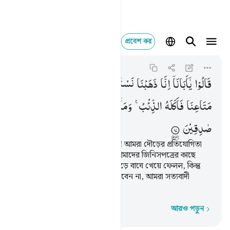
প্রবেশ কর
قالوا يا ابانا انا 
Yusuf
12:17
১২:১৭
قَالُوْا
یٰۤاَبَانَاۤ
اِنَّا
ذَهَبْنَا
نَسْتَبِقُ
وَتَرَكْنَا
یُوْسُفَ
عِنْدَ
مَتَاعِنَا
فَاَكَلَهُ
الذِّئْبُ ۚ
وَمَاۤ
اَنْتَ
بِمُؤْمِنٍ
لَّنَا
وَلَوْ
كُنَّا
صٰدِقِیْنَ
তারা বলল, ‘হে আমাদের আব্বাজান! আমরা দৌড়ের প্রতিযোগিতা
করছিলাম, আর ইউসুফকে আমরা আমাদের জিনিসপত্রের কাছে
রেখে গিয়েছিলাম, তখন তাকে নেকড়ে বাঘে খেয়ে ফেলল, কিন্তু
আপনি তো আমাদের কথা বিশ্বাস করবেন না, আমরা সত্যবাদী
হলেও।’
আরও পড়ুন
শব্দে শব্দে