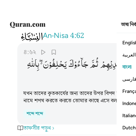
ভাষা নির
004
فكيف اذا اصابتهم مصيبة بما قدمت ا
An-Nisa
4:62
Englis
৪:৬২
العربية
َمَتْ
اَیْدِیْهِمْ
ثُمَّ
جَآءُوْكَ
یَحْلِفُوْنَ ۖۗ
بِاللّٰهِ
বাংলা
ارسی
França
যখন তাদের কৃতকার্যের জন্য তাদের উপর বিপদ আপতিত হ
নামে শপথ করতে করতে তোমার কাছে এসে বলবে, ‘আমরা সদ্ভ
Indon
শব্দে শব্দে
Italia
তাফসীর পড়ুন
Dutch