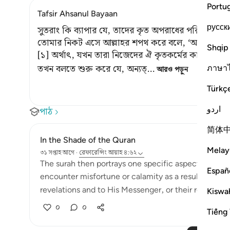
Portu
Tafsir Ahsanul Bayaan
русск
সুতরাং কি ব্যাপার যে, তাদের কৃত অপরাধের পরিণামে 
তোমার নিকট এসে আল্লাহর শপথ করে বলে, ‘আমরা কল্যাণ এব
Shqip
[১] অর্থাৎ, যখন তারা নিজেদের ঐ কৃতকর্মের কারণে আল
তখন বলতে শুরু করে যে, অন্যত্
…
ภาษา
আরও পড়ুন
Türkç
اردو
পাঠ
简体
In the Shade of the Quran
Melay
৩১ সপ্তাহ আগে
·
রেফারেন্সিং
আয়াহ ৪:৬২
The surah then portrays one specific aspect of hypoc
Españ
encounter misfortune or calamity as a result of their
revelations and to His Messenger, or their reference 
Kiswah
০
০
Tiếng 