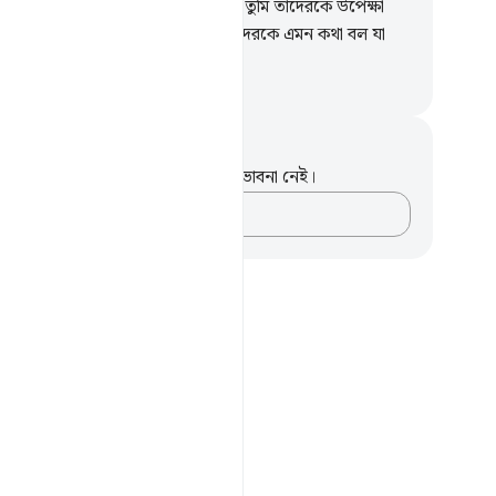
তরস্থিত বিষয়ে আল্লাহ পরিজ্ঞাত, কাজেই তুমি তাদেরকে উপেক্ষা
, তাদেরকে সদুপদেশ দান কর, আর তাদেরকে এমন কথা বল যা
ের অন্তর স্পর্শ করে।
isirul Quran
ট এবং প্রতিফলন
পদটি সম্পর্কে আপনার কোনো টীকা বা ভাবনা নেই।
আপনার ভাবনাগুলো লিপিবদ্ধ করুন…