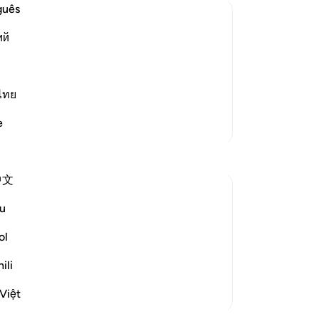
অন্
guês
কর
ий
তাদ
যখন তাদের উপর কোন বিপদ এসে পড়ে, তখন তারা
-
Ta
ং সম্প্রীতি ব্যতীত অন্য কিছুই চাইনি।’[১]
্লাহর আযাবের শিকার হয়ে বিপদাপদে ফেঁসে যায়,
ไทย
নো
এই 
e
আরও তাফসির
中文
u
risy in their behaviour. That is when they
ol
 refusal to refer matters to God's
to false gods. They are ...
আরো দেখুন
ili
Việt