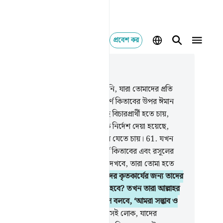
প্রবেশ কর
াসঙ্গিকভাবে পড়ুন
ায় ৪, পৃষ্ঠা ৭৯, জুজ ৫
.
তুমি কি সেই লোকেদের প্রতি লক্ষ্য করনি, যারা তোমাদের প্রতি
ীর্ণ কিতাবের এবং তোমার আগে অবতীর্ণ কিতাবের উপর ঈমান
ছে বলে দাবী করে, কিন্তু তাগূতের কাছে বিচারপ্রার্থী হতে চায়,
 তাকে প্রত্যাখ্যান করার জন্য তাদেরকে নির্দেশ দেয়া হয়েছে,
্বান তাদেরকে পথভ্রষ্ট করে বহুদূরে নিয়ে যেতে চায়।
61
.
যখন
েরকে বলা হয়- তোমরা আল্লাহর অবতীর্ণ কিতাবের এবং রসূলের
ে এসো, তখন তুমি ঐ মুনাফিকদেরকে দেখবে, তারা তোমা হতে
া ভরে মুখ ফিরিয়ে নিচ্ছে।
62
.
যখন তাদের কৃতকার্যের জন্য তাদের
 বিপদ আপতিত হবে, তখন কী অবস্থা হবে? তখন তারা আল্লাহর
ে শপথ করতে করতে তোমার কাছে এসে বলবে, ‘আমরা সদ্ভাব ও
প্রীতি ছাড়া অন্য কিছু চাইনি।’
63
.
তারা সেই লোক, যাদের