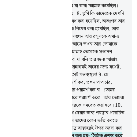
ক্বিয়ামত দিবসে তিনি জানিয়ে দেবেন যা তারা ‘আমাল করেছিল।
আল্লাহ সকল বিষয়ে পূর্ণভাবে অবগত।
8
.
তুমি কি তাদেরকে দেখনি
যাদেরকে গোপন পরামর্শ করতে নিষেধ করা হয়েছিল, অতঃপর তারা
আবার তাই করল যা করতে তাদেরকে নিষেধ করা হয়েছিল, তারা
গোপনে পরামর্শ করল পাপাচার, সীমালঙ্ঘন আর রসূলকে অমান্য
করা নিয়ে। তারা যখন তোমার কাছে আসে তখন তারা তোমাকে
এমনভাবে সম্ভাষণ করে যেমনভাবে আল্লাহ তোমাকে সম্ভাষণ
করেননি। তারা মনে মনে বলে- ‘আমরা যা বলি তার জন্য আল্লাহ
আমাদেরকে ‘আযাব দেন না কেন? জাহান্নামই তাদের জন্য যথেষ্ট,
তাতে তারা জ্বলবে, কতই না নিকৃষ্ট সেই গন্তব্যস্থল!
9
.
হে
মু’মিনগণ! তোমরা যখন গোপন পরামর্শ কর, তখন পাপাচার,
সীমালঙ্ঘন আর রসূলকে অমান্য করার পরামর্শ কর না। তোমরা
সৎকর্ম ও তাকওয়া অবলম্বনের ব্যাপারে পরামর্শ করো। আর তোমরা
আল্লাহকে ভয় কর যাঁর কাছে তোমাদেরকে সমবেত করা হবে।
10
.
গোপন পরামর্শ হল মু’মিনদেরকে দুঃখ দেয়ার জন্য শয়ত্বান প্ররোচিত
কাজ। তবে আল্লাহর অনুমতি ছাড়া তা তাদের কোন ক্ষতি করতে
পারে না। মু’মিনদের কর্তব্য হল একমাত্র আল্লাহরই উপর ভরসা করা।
11
.
হে মু’মিনগণ! তোমাদেরকে যখন বলা হয়- ‘বৈঠক প্রশস্ত করে