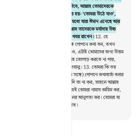
দাও’, তখন তোমরা তা প্রশস্ত করে দিবে, আল্লাহ তোমাদেরকে
প্রশস্ততা দান করবেন। আর যখন বলা হয়- ‘তোমরা উঠে যাও’,
তখন তোমরা উঠে যাবে। তোমাদের মধ্যে যারা ঈমান এনেছে আর
যাদেরকে জ্ঞান দান করা হয়েছে, আল্লাহ তাদেরকে মর্যাদায় উচ্চ
করবেন। তোমরা যা কর আল্লাহ তার খবর রাখেন।
12
.
হে
মু’মিনগণ! তোমরা যখন রসূলের সঙ্গে গোপনে কথা বল, তখন
গোপনে কথা বলার আগে সদাক্বাহ দাও, এটাই তোমাদের জন্য উত্তম
ও অতি পবিত্র পন্থা। আর যদি সদাক্বাহ জোগাড় করতে না পার,
তাহলে আল্লাহ অতি ক্ষমাশীল, অতি দয়ালু।
13
.
তোমরা কি ভয়
পেয়ে গেলে যে, তোমাদেরকে (নবীর সঙ্গে) গোপনে কথাবার্তা বলার
আগে সদাক্বাহ দিতে হবে? তোমরা যদি তা না কর, তাহলে আল্লাহ
তোমাদেরকে ক্ষমা করে দিলেন, কাজেই তোমরা নামায কায়িম কর,
যাকাত দাও এবং আল্লাহ ও তাঁর রসূলের আনুগত্য কর। তোমরা যা
কর সে বিষয়ে আল্লাহ পুরোপুরি অবগত।
-
Taisirul Quran
তাফসীর পড়ুন