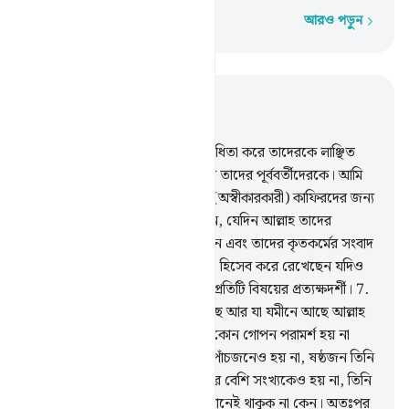
আরও পড়ুন
শব্দে শব্দে
প্রাসঙ্গিকভাবে পড়ুন
অধ্যায় ৫৮, পৃষ্ঠা ৪৯০, জুজ ২৮
5
.
যারা আল্লাহ ও তাঁর রসূলের বিরোধিতা করে তাদেরকে লাঞ্ছিত
করা হবে যেমন লাঞ্ছিত করা হয়েছিল তাদের পূর্ববর্তীদেরকে। আমি
সুস্পষ্ট আয়াত অবতীর্ণ করেছি আর (অস্বীকারকারী) কাফিরদের জন্য
আছে অপমানজনক শাস্তি,
6
.
সেদিন, যেদিন আল্লাহ তাদের
সকলকে আবার জীবিত করে উঠাবেন এবং তাদের কৃতকর্মের সংবাদ
তাদেরকে জানিয়ে দিবেন, আল্লাহ তা হিসেব করে রেখেছেন যদিও
তারা (নিজেরা) ভুলে গেছে। আল্লাহ প্রতিটি বিষয়ের প্রত্যক্ষদর্শী।
7
.
তুমি কি জান না যে, যা আকাশে আছে আর যা যমীনে আছে আল্লাহ
সব জানেন। তিনজনের মধ্যে এমন কোন গোপন পরামর্শ হয় না
যাতে চতুর্থজন আল্লাহ হন না, আর পাঁচজনেও হয় না, ষষ্ঠজন তিনি
ছাড়া, এর কম সংখ্যকেও হয় না, আর বেশি সংখ্যকেও হয় না, তিনি
তাদের সঙ্গে থাকা ব্যতীত, তারা যেখানেই থাকুক না কেন। অতঃপর