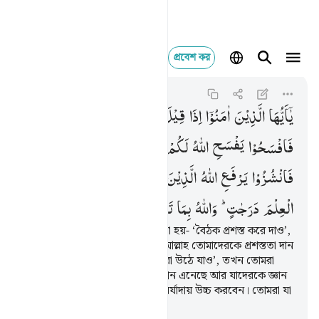
প্রবেশ কর
يا ايها الذين امنوا اذا ق
Al-Mujadila
58:11
৫৮:১১
یٰۤاَیُّهَا
الَّذِیْنَ
اٰمَنُوْۤا
اِذَا
قِیْلَ
لَكُمْ
تَفَسَّحُوْا
فِی
الْمَجٰلِسِ
فَافْسَحُوْا
یَفْسَحِ
اللّٰهُ
لَكُمْ ۚ
وَاِذَا
قِیْلَ
انْشُزُوْا
فَانْشُزُوْا
یَرْفَعِ
اللّٰهُ
الَّذِیْنَ
اٰمَنُوْا
مِنْكُمْ ۙ
وَالَّذِیْنَ
اُوْتُوا
الْعِلْمَ
دَرَجٰتٍ ؕ
وَاللّٰهُ
بِمَا
تَعْمَلُوْنَ
خَبِیْرٌ
হে মু’মিনগণ! তোমাদেরকে যখন বলা হয়- ‘বৈঠক প্রশস্ত করে দাও’,
তখন তোমরা তা প্রশস্ত করে দিবে, আল্লাহ তোমাদেরকে প্রশস্ততা দান
করবেন। আর যখন বলা হয়- ‘তোমরা উঠে যাও’, তখন তোমরা
উঠে যাবে। তোমাদের মধ্যে যারা ঈমান এনেছে আর যাদেরকে জ্ঞান
দান করা হয়েছে, আল্লাহ তাদেরকে মর্যাদায় উচ্চ করবেন। তোমরা যা
কর আল্লাহ তার খবর রাখেন।