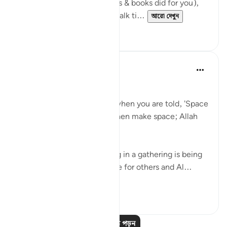
lower level (as your teachers & books did for you),
but other patterns you can talk ti...
আরো দেখুন
১২
১
Taimiyyah Zubair
৪ বছর পূর্বে
·
রেফারেন্সিং
আয়াহ ৫৮:১১
يَا أَيُّهَا الَّذِينَ آمَنُوا …
O you who have believed, when you are told, 'Space
yourselves' in assemblies, then make space; Allah
will make space for you…
Here the etiquette of sitting in a gathering is being
taught that, you make space for others and Al...
আরো দেখুন
২৮
৫
আরও পাঠ পড়ুন