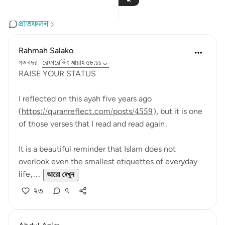
প্রতিফলন
Rahmah Salako
গত বছর
·
রেফারেন্সিং
আয়াহ ৫৮:১১
RAISE YOUR STATUS
I reflected on this ayah five years ago
(
https://quranreflect.com/posts/4559
), but it is one
of those verses that I read and read again.
It is a beautiful reminder that Islam does not
overlook even the smallest etiquettes of everyday
life,...
আরো দেখুন
২৩
৭