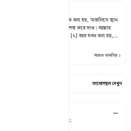
Tafsir Ahsanul Bayaan
হে বিশ্বাসীগণ! যখন তোমাদেরকে বলা হয়, ‘মজলিসে স্থান
প্রশস্ত কর’, [১] তখন তোমরা প্রশস্ত করে দাও। আল্লাহ
তোমাদের জন্য প্রশস্ততা দেবেন। [২] আর যখন বলা হয়,
…
আরও পড়ুন
আরও তাফসির
কিরাত দেখুন
এই শ্লোকে আছে 2 সংযোগস্থল
সংযোগস্থল দেখুন
পাঠ
In the Shade of the Quran
৩১ সপ্তাহ আগে
·
রেফারেন্সিং
আয়াহ ৫৮:১১
Refined Manners