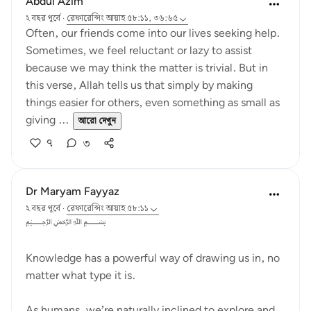
Abdul Azim
২ বছর পূর্বে
·
রেফারেন্সিং
আয়াহ ৫৮:১১, ৩৬:৬৫
Often, our friends come into our lives seeking help.
Sometimes, we feel reluctant or lazy to assist
because we may think the matter is trivial. But in
this verse, Allah tells us that simply by making
things easier for others, even something as small as
giving ...
আরো দেখুন
৭
৩
Dr Maryam Fayyaz
২ বছর পূর্বে
·
রেফারেন্সিং
আয়াহ ৫৮:১১
﷽
Knowledge has a powerful way of drawing us in, no
matter what type it is.
As humans, we’re naturally inclined to explore and