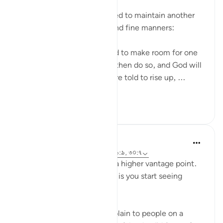
The believers are encouraged to maintain another
aspect of good behaviour and fine manners:
Believers, when you are told to make room for one
another in your gatherings, then do so, and God will
make room for you. If you are told to rise up, ...
আরো দেখুন
০
০
Abdelrahman Badawy
৩ বছর পূর্বে
·
রেফারেন্সিং
আয়াহ ৫৮:১১, ৩৯:৯, ৩০:৭
Knowledge (ilm) gives you a higher vantage point.
One of the biggest benefits is you start seeing
patterns that others don't.
Some of these, you can explain to people on a