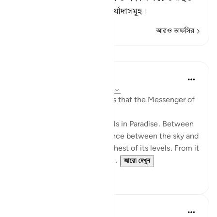
হবে, তাদের জন্য আছে সমুচ্চ মর্যাদাসমূহ।
আরও তাফসির
পাঠ
Prophetic Commentary
৮ বছর পূর্বে
·
রেফারেন্সিং
আয়াহ ২০:৭৫-৭৬
‘Ubâdah b. as-Sâmit narrates that the Messenger of
Allah (saws) said:
'There are one hundred levels in Paradise. Between
each two levels is the distance between the sky and
the earth. Firdaws is the highest of its levels. From it
gush the four rivers of Para...
আরো দেখুন
১
০
Prophetic Commentary