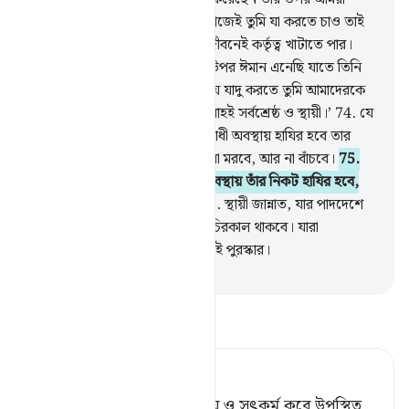
তোমাকে কক্ষনো প্রাধান্য দেব না। কাজেই তুমি যা করতে চাও তাই
কর। কেননা তুমি কেবল এ পার্থিব জীবনেই কর্তৃত্ব খাটাতে পার।
73
.
আমরা আমাদের প্রতিপালকের উপর ঈমান এনেছি যাতে তিনি
আমাদের অপরাধ ক্ষমা করেন আর যে যাদু করতে তুমি আমাদেরকে
বাধ্য করেছ তাও (ক্ষমা করেন), আল্লাহই সর্বশ্রেষ্ঠ ও স্থায়ী।’
74
.
যে
কেউ তার প্রতিপালকের নিকট অপরাধী অবস্থায় হাযির হবে তার
জন্যে আছে জাহান্নাম, সেখানে সে না মরবে, আর না বাঁচবে।
75
.
যে কেউ সৎ ‘আমাল ক’রে মু’মিন অবস্থায় তাঁর নিকট হাযির হবে,
তাদের জন্য আছে সুউচ্চ মর্যাদা।
76
.
স্থায়ী জান্নাত, যার পাদদেশে
বয়ে চলছে নির্ঝরিণী, সেখানে তারা চিরকাল থাকবে। যারা
নিজেদেরকে পবিত্র করে তাদের এটাই পুরস্কার।
-
Taisirul Quran
তাফসীর পড়ুন
Tafsir Ahsanul Bayaan
আর যারা তাঁর নিকট বিশ্বাসী হয়ে ও সৎকর্ম করে উপস্থিত