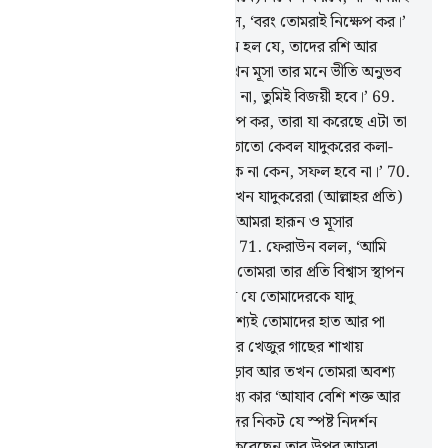
প্রথমে নিক্ষেপ করব?’
66
.
মূসা বলল, ‘বরং তোমরাই নিক্ষেপ কর।’
তখন তাদের যাদুর কারণে মূসার মনে হল যে, তাদের রশি আর
লাঠিগুলো ছুটোছুটি করছে।
67
.
তখন মূসা তার মনে ভীতি অনুভব
করল।
68
.
আমি বললাম, ‘ভয় করো না, তুমিই বিজয়ী হবে।’
69
.
তোমার ডান হাতে যা আছে তা নিক্ষেপ কর, তারা যা করেছে এটা তা
সব গিলে ফেলবে, তারা যা করেছে তাতো কেবল যাদুকরের কলা-
কৌশল। যাদুকর যে রূপ ধরেই আসুক না কেন, সফল হবে না।’
70
.
(মূসার স্পষ্ট নিদর্শন যখন দেখল) তখন যাদুকরেরা (আল্লাহর প্রতি)
সাজদায় লুটিয়ে পড়ল। তারা বলল, ‘আমরা হারূন ও মূসার
প্রতিপালকের উপর ঈমান আনলাম।’
71
.
ফেরাউন বলল, ‘আমি
তোমাদেরকে অনুমতি দেয়ার আগেই তোমরা তার প্রতি বিশ্বাস স্থাপন
করলে? নিশ্চয়ই সে তোমাদের প্রধান যে তোমাদেরকে যাদু
শিখিয়েছে। কাজেই আমি অবশ্য অবশ্যই তোমাদের হাত আর পা
বিপরীত দিক থেকে কেটে ফেলব আর খেজুর গাছের শাখায়
তোমাদেরকে অবশ্য অবশ্যই শূলে চড়াব আর তখন তোমরা অবশ্য
অবশ্যই জানতে পারবে আমাদের মধ্যে কার ‘আযাব বেশি শক্ত আর
বেশি স্থায়ী।
72
.
তারা বলল, ‘আমাদের নিকট যে স্পষ্ট নিদর্শন
এসেছে এবং যিনি আমাদেরকে সৃষ্টি করেছেন তার উপর আমরা