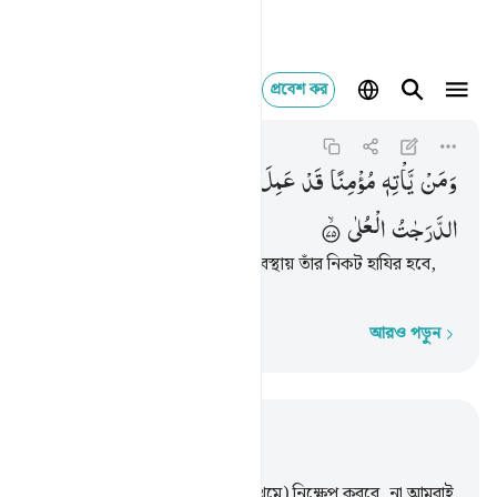
প্রবেশ কর
ومن ياته مومنا ق
Taha
20:75
২০:৭৫
وَمَنْ
یَّاْتِهٖ
مُؤْمِنًا
قَدْ
عَمِلَ
الصّٰلِحٰتِ
فَاُولٰٓىِٕكَ
لَهُمُ
الدَّرَجٰتُ
الْعُلٰی
যে কেউ সৎ ‘আমাল ক’রে মু’মিন অবস্থায় তাঁর নিকট হাযির হবে,
তাদের জন্য আছে সুউচ্চ মর্যাদা।
আরও পড়ুন
শব্দে শব্দে
প্রাসঙ্গিকভাবে পড়ুন
অধ্যায় ২০, পৃষ্ঠা ২৮৫, জুজ ১৬
65
.
তারা বলল, ‘হে মূসা! তুমিই (প্রথমে) নিক্ষেপ করবে, না আমরাই