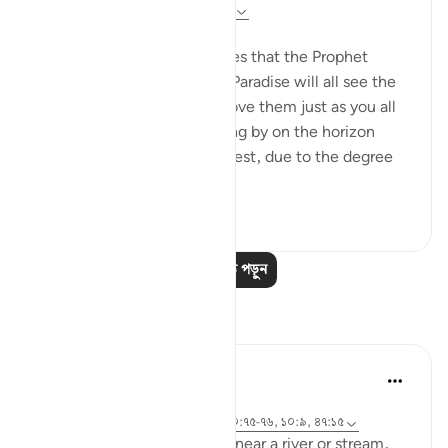
৮ বছর পূর্বে
·
রেফারেন্সিং
আয়াহ ২০:৭৫-৭৬
Abu Sa‘eed al-Khudri narrates that the Prophet
(saws) said: 'The people of Paradise will all see the
dwellers of the sections above them just as you all
see the twinkling star passing by on the horizon
from the east or from the west, due to the degree
of virt...
আরো দেখুন
০
০
আরও পাঠ পড়ুন
প্রতিফলন
A Siddiqui
৬ বছর পূর্বে
·
রেফারেন্সিং
সূরা ১০৮ এবং আয়াহ ৫:৮৫, ২০:৭৫-৭৬, ১০:৯, ৪৭:১৫
Next time you go for a hike near a river or stream,