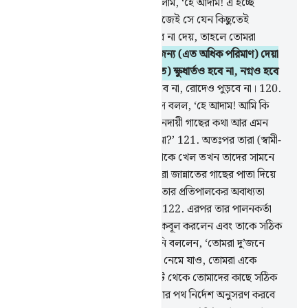
অমান্য করল।
117
.
তখন আমি বললাম, ‘হে আদাম! এ হচ্ছে
তোমার আর তোমার স্ত্রীর দুশমন। কাজেই সে যেন কিছুতেই
তোমাদেরকে জান্নাত থেকে বের করে না দেয়, তাহলে তোমরা
দুর্দশায় পতিত হবে।
118
.
তোমার জন্য (এত অধিক পরিমাণ) দেয়া
হল যে, তুমি সেখানে (অর্থাৎ জান্নাতে) ক্ষুধার্তও হবে না, নগ্নও হবে
না।
119
.
সেখানে তুমি তৃষ্ণার্তও হবে না, রোদেও পুড়বে না।
120
.
কিন্তু শয়ত্বান তাকে কুমন্ত্রণা দিল। সে বলল, ‘হে আদাম! আমি কি
তোমাকে জানিয়ে দেব চিরস্থায়ী জীবনদায়ী গাছের কথা আর এমন
রাজ্যের কথা যা কোনদিন ক্ষয় হবে না?’
121
.
অতঃপর তারা (স্বামী-
স্ত্রী) দু’জনে তা (অর্থাৎ সেই গাছ) থেকে খেল তখন তাদের সামনে
তাদের লজ্জাস্থান খুলে গেল আর তারা জান্নাতের গাছের পাতা দিয়ে
নিজেদেরকে ঢাকতে লাগল। আদাম তার প্রতিপালকের অবাধ্যতা
করল, ফলে সে পথভ্রান্ত হয়ে গেল।
122
.
এরপর তার পালনকর্তা
তাকে বাছাই করলেন, তার তাওবাহ কবূল করলেন এবং তাকে সঠিক
পথে পরিচালিত করলেন।
123
.
তিনি বললেন, ‘তোমরা দু’জনে
(আদাম ও ইবলীস) একই সঙ্গে নীচে নেমে যাও, তোমরা একে
অপরের শত্রু। অতঃপর আমার নিকট থেকে তোমাদের কাছে সঠিক
পথের নির্দেশ আসবে, তখন যে আমার পথ নির্দেশ অনুসরণ করবে