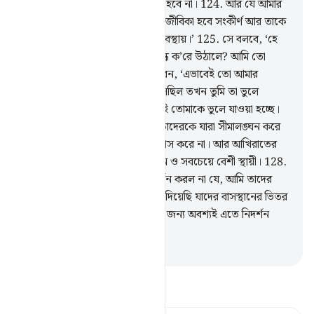
সে পথভ্রষ্ট হবে না এবং কষ্টে পতিত হবে না।
124
.
আর যে আমার
স্মরণ থেকে মুখ ফিরিয়ে নেবে, তার জীবিকা হবে সংকীর্ণ আর তাকে
কিয়ামাতের দিন উত্থিত করব অন্ধ অবস্থায়।’
125
.
সে বলবে, ‘হে
আমার প্রতিপালক! কেন আমাকে অন্ধ ক’রে উঠালে? আমি তো
চক্ষুষ্মান ছিলাম।’
126
.
আল্লাহ বলবেন, ‘এভাবেই তো আমার
নিদর্শনসমূহ যখন তোমার কাছে এসেছিল তখন তুমি তা ভুলে
গিয়েছিলে। আজকের দিনে সেভাবেই তোমাকে ভুলে যাওয়া হচ্ছে।
127
.
আমি এভাবেই প্রতিফল দেই তাদেরকে যারা সীমালঙ্ঘন করে
এবং তার প্রতিপালকের নিদর্শনে বিশ্বাস করে না। আর আখিরাতের
‘আযাব অবশ্যই সবচেয়ে বেশী কঠিন ও সবচেয়ে বেশী স্থায়ী।
128
.
এটাও কি তাদেরকে সঠিক পথ প্রদর্শন করল না যে, আমি তাদের
আগে কত মানব বংশকে ধ্বংস করে দিয়েছি যাদের বাসস্থানের ভিতর
দিয়ে এরা চলাচল করে। বুদ্ধিমানদের জন্য অবশ্যই এতে নিদর্শন
রয়েছে।
-
Taisirul Quran
তাফসীর পড়ুন