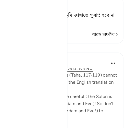
Tafsir Ahsanul Bayaan
তোমার জন্য এটাই থাকল যে, তুমি জান্নাতে ক্ষুধার্ত হবে না
এবং নগ্নও হবে না।
আরও তাফসির
পাঠ
Mohannad Hakeem
৬ বছর পূর্বে
·
রেফারেন্সিং
আয়াহ ২০:১১৮, ২০:১১৯, ২০:১১৭
The nuances in These Ayahs (Taha, 117-119) cannot
be well-captured by reading the English translation
by itself.
Allah was telling Adam to be careful : the Satan is
an enemy to both of you (Adam and Eve)! So don't
let him cause both of you (Adam and Eve!) to ...
আরো দেখুন
৪
১