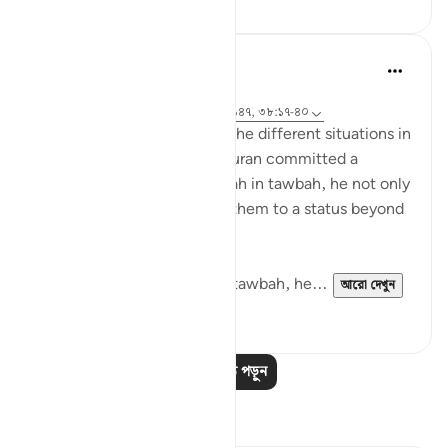
tareq abed
৮ বছর পূর্বে
·
রেফারেন্সিং
আয়াহ ২০:১১৭-১২২, ৩৭:১৪০-১৪৭, ৩৮:১৭-৪০
SubhanAllah when we see the different situations in
which Prophets AS in the quran committed a
mistake and returned to Allah in tawbah, he not only
forgave them but elevated them to a status beyond
where they were before.
With Yunus AS he after his tawbah, he...
আরো দেখুন
১৪
০
আরও পাঠ পড়ুন
প্রতিফলন