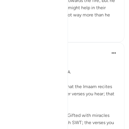
what he’d get out of going towards the fire, but he
took a step that he thought might help in their
journey, and as a result he got way more than he
bargained f...
আরো দেখুন
১১
২
Syaari Ab Rahman
গত বছর
·
রেফারেন্সিং
আয়াহ ২০:৯-১৬
JUZ 16
MUSA (AS) IN WADI THUWA
Pay attention to the ayahs that the Imaam recites
during Taraweeh. Whichever verses you hear; that
is YOUR Gift.
Just like how Musa AS was Gifted with miracles
during his meeting with Allah SWT; the verses you