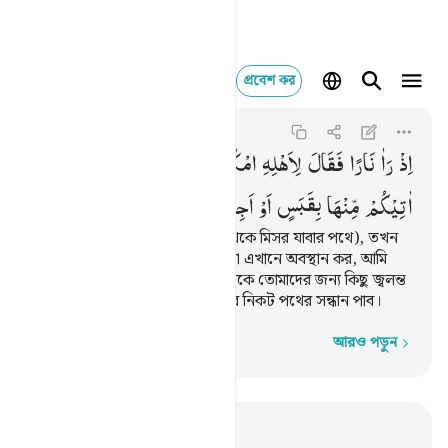
প্রবেশ কর
اذ راى نارا فقال 
Taha
20:10
২০:১০
اِذْ
رَاٰ
نَارًا
فَقَالَ
لِاَهْلِهِ
امْكُثُوْۤا
اِنِّیْۤ
اٰنَسْتُ
نَارًا
لَّعَلِّیْۤ
اٰتِیْكُمْ
مِّنْهَا
بِقَبَسٍ
اَوْ
اَجِدُ
عَلَی
النَّارِ
هُدًی
যখন সে আগুন দেখল (মাদ্ইয়ান থেকে মিসর যাবার পথে), তখন
সে তার পরিবারবর্গকে বলল, ‘তোমরা এখানে অবস্থান কর, আমি
আগুন দেখেছি, সম্ভবতঃ আমি তাত্থেকে তোমাদের জন্য কিছু জ্বলন্ত
আগুন আনতে পারব কিংবা আগুনের নিকট পথের সন্ধান পাব।
আরও পড়ুন
শব্দে শব্দে
প্রাসঙ্গিকভাবে পড়ুন