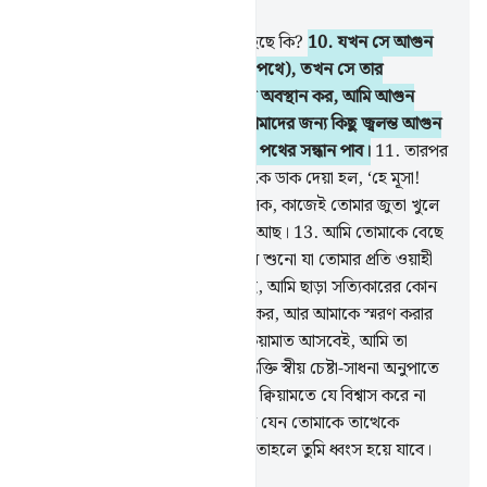
অধ্যায় ২০, পৃষ্ঠা ২৮১, জুজ ১৬
9
.
মূসার কাহিনী তোমার কাছে পৌঁছেছে কি?
10
.
যখন সে আগুন
দেখল (মাদ্ইয়ান থেকে মিসর যাবার পথে), তখন সে তার
পরিবারবর্গকে বলল, ‘তোমরা এখানে অবস্থান কর, আমি আগুন
দেখেছি, সম্ভবতঃ আমি তাত্থেকে তোমাদের জন্য কিছু জ্বলন্ত আগুন
আনতে পারব কিংবা আগুনের নিকট পথের সন্ধান পাব।
11
.
তারপর
যখন যে আগুনের কাছে আসল, তাকে ডাক দেয়া হল, ‘হে মূসা!
12
.
বাস্তবিকই আমি তোমার প্রতিপালক, কাজেই তোমার জুতা খুলে
ফেল, তুমি পবিত্র তুওয়া উপত্যকায় আছ।
13
.
আমি তোমাকে বেছে
নিয়েছি, কাজেই তুমি মনোযোগ দিয়ে শুনো যা তোমার প্রতি ওয়াহী
করা হচ্ছে।
14
.
প্রকৃতই আমি আল্লাহ, আমি ছাড়া সত্যিকারের কোন
ইলাহ নেই, কাজেই আমার ‘ইবাদাত কর, আর আমাকে স্মরণ করার
উদ্দেশ্যে নামায কায়িম কর।’
15
.
কিয়ামাত আসবেই, আমি তা
গোপন রাখতে চাই, যাতে প্রত্যেক ব্যক্তি স্বীয় চেষ্টা-সাধনা অনুপাতে
ফল লাভ করতে পারে।
16
.
কাজেই ক্বিয়ামতে যে বিশ্বাস করে না
এবং স্বীয় প্রবৃত্তির অনুসরণ করে, সে যেন তোমাকে তাত্থেকে
কোনক্রমেই বিচ্যুত করতে না পারে, তাহলে তুমি ধ্বংস হয়ে যাবে।
-
Taisirul Quran