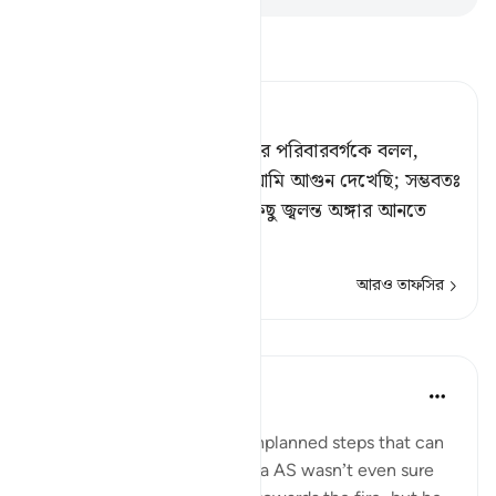
তাফসীর পড়ুন
Tafsir Ahsanul Bayaan
সে যখন আগুন দেখল, তখন তার পরিবারবর্গকে বলল,
‘তোমরা এখানে অবস্থান কর। আমি আগুন দেখেছি; সম্ভবতঃ
আমি তোমাদের জন্য তা হতে কিছু জ্বলন্ত অঙ্গার আনতে
পারব অথ
…
আরও পড়ুন
আরও তাফসির
প্রতিফলন
Samer Abbas
৬ বছর পূর্বে
·
রেফারেন্সিং
আয়াহ ২০:১০
Sometimes it is the small unplanned steps that can
result in big outcomes. Musa AS wasn’t even sure