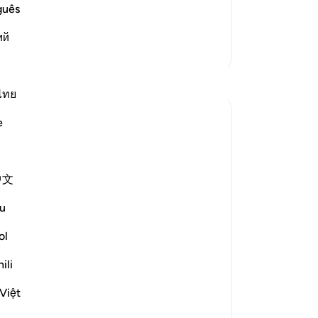
 তা পশ্চিমে ভিন্ন ভিন্ন স্থানে অস্ত যায়। এই হিসাবে
সেদ
guês
রা 'সাফফাত ৩৭:৫ নং আয়াত দ্রষ্টব্য।
43
ий
লক্
আরও তাফসির
তাদ
দেয়
প্রতিফলন
-
Ta
ไทย
Ayyuub El Addouti
e
নো
২ বছর পূর্বে
·
রেফারেন্সিং
আয়াহ ৭০:৩৯-৪০
এই 
中文
While reciting, this thought came to me:
What does Allah mean by 'مما يعلمون'
u
('from what they know') in context? It
ol
suggests that the people who denied the
messenger know what Allah created them
ili
from. The Tafsir of Ibn Kathir explains this
Việt
as referring to t...
আরো দেখুন
১
১
১৮১