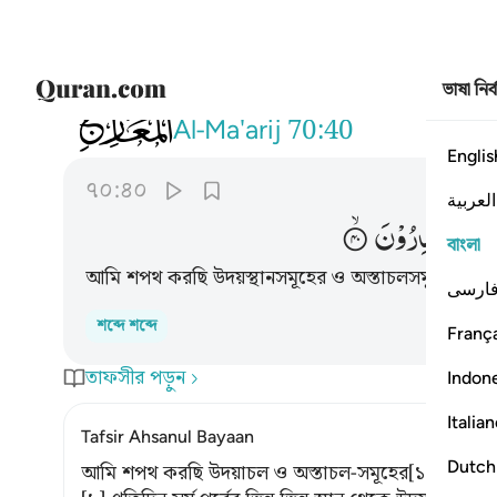
ভাষা নির
070
فلا اقسم برب المشارق والمغارب انا لقاد
Al-Ma'arij
70:40
Englis
৭০:৪০
العربية
اِنَّا
لَقٰدِرُوْنَ
বাংলা
আমি শপথ করছি উদয়স্থানসমূহের ও অস্তাচলসমূহের রব্ব
ارسی
শব্দে শব্দে
França
তাফসীর পড়ুন
Indon
Italia
Tafsir Ahsanul Bayaan
Dutch
আমি শপথ করছি উদয়াচল ও অস্তাচল-সমূহের[১] অধিকর্তার