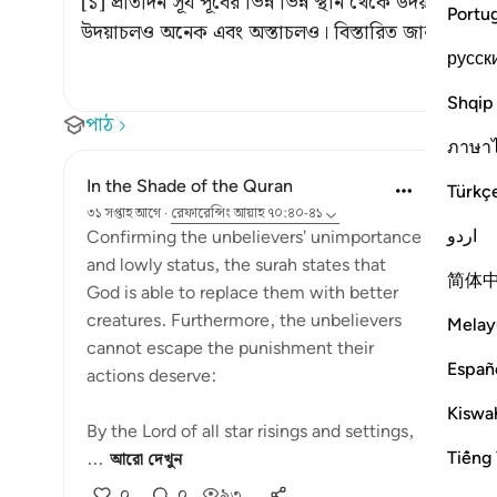
[১] প্রতিদিন সূর্য পূর্বের ভিন্ন ভিন্ন স্থান থেকে উদয় হয় এবং
Portu
উদয়াচলও অনেক এবং অস্তাচলও। বিস্তারিত জানার জন্য সূ
русск
Shqip
পাঠ
ภาษา
In the Shade of the Quran
Türkç
৩১ সপ্তাহ আগে
·
রেফারেন্সিং
আয়াহ ৭০:৪০-৪১
اردو
Confirming the unbelievers' unimportance
and lowly status, the surah states that
简体
God is able to replace them with better
creatures. Furthermore, the unbelievers
Melay
cannot escape the punishment their
Españ
actions deserve:
Kiswah
By the Lord of all star risings and settings,
Tiếng 
...
আরো দেখুন
০
০
৯৩