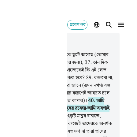
প্রবেশ কর
াসঙ্গিকভাবে পড়ুন
যায় ৭০, পৃষ্ঠা ৫১৬, জুজ ২৯
.
কাফিরদের কী হল যে, তারা তোমার দিকে ছুটে আসছে (তোমার
আন পাঠ শুনে তোমাকে ঠাট্টা-বিদ্রূপ করার জন্য),
37
.
ডান দিক
 বাম দিক থেকে দলে দলে,
38
.
তাদের প্রত্যেকেই কি এই লোভ
 যে, তাকে নি‘মাত-ভরা জান্নাতে দাখিল করা হবে?
39
.
কক্ষনো না,
 তাদেরকে কী থেকে সৃষ্টি করেছি তা তারা জানে (এমন নগণ্য বস্তু
ে সৃষ্ট মানুষ কেবল মানুষ হয়ে জন্ম নেয়ার কারণেই জান্নাতে চলে
ে এ রকম লোভ করা বড়ই অবিবেচনাপ্রসূত ব্যাপার)।
40
.
আমি
 করছি উদয়স্থানসমূহের ও অস্তাচলসমূহের রব্বের-আমি অবশ্যই
ষম,
41
.
তাদের পরিবর্তে তাদের চেয়ে উৎকৃষ্ট মানুষ বানাতে,
াকে পরাস্ত করবে এমন কেউ নেই।
42
.
কাজেই তাদেরকে অনর্থক
বার্তা ও খেল তামাশায় মত্ত থাকতে দাও যতক্ষণ না তারা তাদের