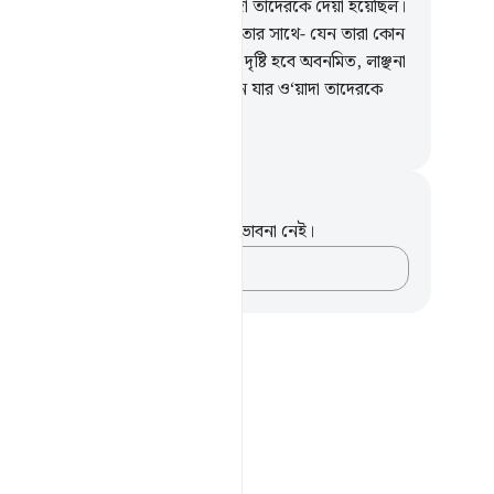
িনের সাক্ষাৎ লাভ করে যে দিনের ও‘য়াদা তাদেরকে দেয়া হয়েছিল।
.
যেদিন তারা কবর থেকে বের হবে দ্রুততার সাথে- যেন তারা কোন
ষ্যস্থলের দিকে ছুটে চলেছে।
44
.
তাদের দৃষ্টি হবে অবনমিত, লাঞ্ছনা
েরকে আচ্ছন্ন করবে। এটাই হল সেই দিন যার ও‘য়াদা তাদেরকে
া হচ্ছিল।
isirul Quran
ট এবং প্রতিফলন
পদটি সম্পর্কে আপনার কোনো টীকা বা ভাবনা নেই।
আপনার ভাবনাগুলো লিপিবদ্ধ করুন…