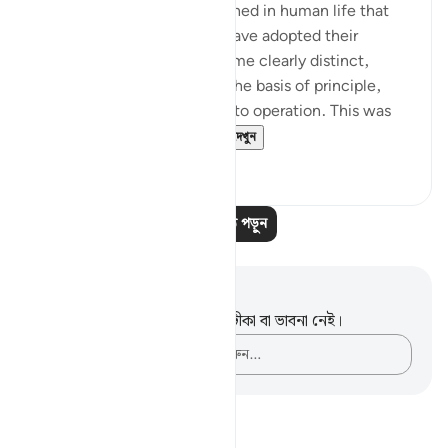
A rule that God has established in human life that
when truth and falsehood have adopted their
respective stands and become clearly distinct,
confronting each other on the basis of principle,
then God's law will come into operation. This was
what took place wi...
আরো দেখুন
০
০
আরও পাঠ পড়ুন
নোট এবং প্রতিফলন
এই পদটি সম্পর্কে আপনার কোনো টীকা বা ভাবনা নেই।
আপনার ভাবনাগুলো লিপিবদ্ধ করুন…