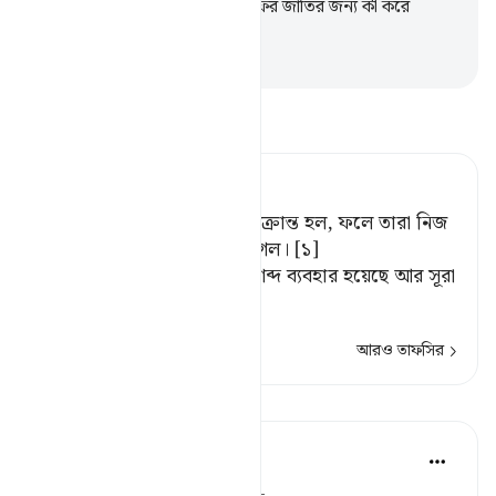
সদুপদেশ দিয়েছি, কাজেই আমি কাফির জাতির জন্য কী করে
আক্ষেপ করতে পারি।’
-
Taisirul Quran
তাফসীর পড়ুন
Tafsir Ahsanul Bayaan
অতঃপর তারা ভূমিকম্প দ্বারা আক্রান্ত হল, ফলে তারা নিজ
গৃহে উপুড় অবস্থায় ধ্বংস হয়ে গেল। [১]
[১] এখানে رَجفَة (ভূমিকম্প) শব্দ ব্যবহার হয়েছে আর সূরা
হূদের
…
আরও পড়ুন
আরও তাফসির
পাঠ
In the Shade of the Quran
৩১ সপ্তাহ আগে
·
রেফারেন্সিং
আয়াহ ৭:৯১