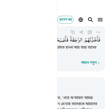
প্রবেশ কর
فاخذتهم الرجفة فاص
Al-A'raf
7:91
৭:৯১
فَاَخَذَتْهُمُ
الرَّجْفَةُ
فَاَصْبَحُوْا
فِیْ
دَارِهِمْ
جٰثِمِیْنَ
অতঃপর ভূমিকম্প তাদেরকে হঠাৎ আঘাত হানল আর তারা তাদের
ঘরবাড়িতে উপুড় হয়ে পড়ে রইল।
আরও পড়ুন
শব্দে শব্দে
প্রাসঙ্গিকভাবে পড়ুন
অধ্যায় ৭, পৃষ্ঠা ১৪৬, জুজ ৯
88
.
তার জাতির উদ্ধত সর্দারগণ বলল, ‘ওহে শু‘আয়ব! আমরা
তোমাকে আর তোমার সঙ্গে যারা ঈমান এনেছে তাদেরকে আমাদের