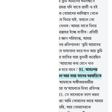
জনপদ থেকে বের করে দেবই, অথবা তুমি আমাদের ধর্মবিশ্বাসে
অবশ্যই ফিরে আসবে।’ সে বলল, ‘আমরা যদি তাতে রাজী না হই
তবুও?’
89
.
আল্লাহ যখন আমাদেরকে তোমাদের ধর্মবিশ্বাস থেকে
রক্ষা করেছেন, তখন যদি আমরা তাতে ফিরে যাই, তাহলে তো
আমরা আল্লাহর প্রতি মিথ্যারোপ করে ফেলব। আমরা তাতে ফিরে
যেতে পারি না আমাদের প্রতিপালক আল্লাহর ইচ্ছে ব্যতীত। প্রতিটি
বিষয় সম্পর্কে আমাদের প্রতিপালকের জ্ঞান পরিব্যাপ্ত, আমরা
আল্লাহরই প্রতি নির্ভর করি। হে আমাদের প্রতিপালক! ‘তুমি আমাদের
আর আমাদের জাতির মধ্যে সঠিকভাবে ফায়সালা করে দাও আর তুমি
হলে সর্বোত্তম মীমাংসাকারী।’
90
.
তার জাতির যারা কুফরী করেছিল
সেই প্রধানগণ বলল, ‘তোমরা যদি শু‘আয়বের কথা মেনে নাও
তাহলে তোমরা ক্ষতিগ্রস্তদের অন্তর্ভুক্ত হয়ে যাবে।’
91
.
অতঃপর
ভূমিকম্প তাদেরকে হঠাৎ আঘাত হানল আর তারা তাদের ঘরবাড়িতে
উপুড় হয়ে পড়ে রইল।
92
.
যেন শু‘আয়বকে অস্বীকারকারীরা
সেখানে কোনদিন বসবাস করেনি। যারা শু‘আয়বকে মিথ্যা প্রতিপন্ন
করেছিল তারা ক্ষতিগ্রস্ত হয়ে গেল।
93
.
সে তাদেরকে ত্যাগ করল
আর বলল, ‘হে আমার জাতির লোকেরা! আমি তোমাদের কাছে আমার
প্রতিপালকের প্রেরিত বাণী পৌঁছে দিয়েছি, আর তোমাদেরকে