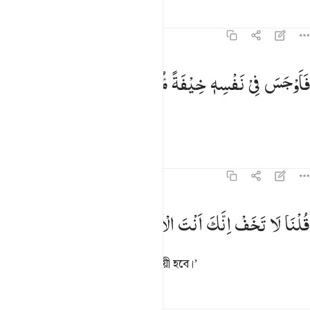
তাফসির
পাঠ
প্রতিফলন
কিরাত
২০:৬৭
اوجس في نفسه خيفة موسى ٦٧
فَاَوْجَسَ
فِیْ
نَفْسِهٖ
خِیْفَةً
مُّوْسٰی
َأَوْجَسَ فِى نَفْسِهِۦ خِيفَةًۭ مُّوسَىٰ ٦٧
তখন মূসা তার মনে ভীতি অনুভব করল।
তাফসির
পাঠ
প্রতিফলন
২০:৬৮
لنا لا تخف انك انت الاعلى ٦٨
قُلْنَا
لَا
تَخَفْ
اِنَّكَ
اَنْتَ
الْاَعْلٰی
ُلْنَا لَا تَخَفْ إِنَّكَ أَنتَ ٱلْأَعْلَىٰ ٦٨
আমি বললাম, ‘ভয় করো না, তুমিই বিজয়ী হবে।’
তাফসির
পাঠ
প্রতিফলন