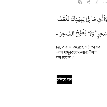
২০:৬৯
الق ما في يمينك تلقف ما صنعوا انما صنعوا كيد ساحر ولا يفلح الساحر ح
وَاَلْقِ
مَا
فِیْ
یَمِیْنِكَ
تَلْقَفْ
مَا
صَنَعُوْا ؕ
اِنَّمَا
صَنَعُوْا
كَیْدُ
َأَلْقِ مَا فِى يَمِينِكَ تَلْقَفْ مَا صَنَعُوٓا۟ ۖ إِنَّمَا صَنَعُوا۟ كَيْدُ سَـٰحِرٍۢ ۖ وَلَا يُف
سٰحِرٍ ؕ
وَلَا
یُفْلِحُ
السَّاحِرُ
حَیْثُ
اَتٰی
তোমার ডান হাতে যা আছে তা নিক্ষেপ কর, তারা যা করেছে এটা তা সব
গিলে ফেলবে, তারা যা করেছে তাতো কেবল যাদুকরের কলা-কৌশল।
যাদুকর যে রূপ ধরেই আসুক না কেন, সফল হবে না।’
তাফসির
পাঠ
প্রতিফলন
কিরাত
পূর্ণ সূরা পড়ুন
চালিয়ে যান