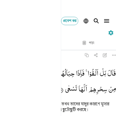
প্রবেশ কর
২০. Taha
পদ্য দ্বারা পদ্য
পড়া
অনুবাদ
: Taisirul Quran
২০:৬৬
ال بل القوا فاذا حبالهم وعصيهم يخيل اليه من سحرهم انها تسعى ٦٦
قَالَ
بَلْ
اَلْقُوْا ۚ
فَاِذَا
حِبَالُهُمْ
وَعِصِیُّهُمْ
یُخَیَّلُ
اِلَیْهِ
َالَ بَلْ أَلْقُوا۟ ۖ فَإِذَا حِبَالُهُمْ وَعِصِيُّهُمْ يُخَيَّلُ إِلَيْهِ مِن سِحْرِهِمْ أَنَّهَا تَسْعَىٰ ٦
مِنْ
سِحْرِهِمْ
اَنَّهَا
تَسْعٰی
মূসা বলল, ‘বরং তোমরাই নিক্ষেপ কর।’ তখন তাদের যাদুর কারণে মূসার
মনে হল যে, তাদের রশি আর লাঠিগুলো ছুটোছুটি করছে।