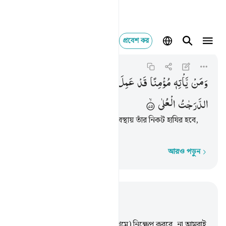
প্রবেশ কর
ومن ياته مومنا ق
Taha
20:75
২০:৭৫
وَمَنْ
یَّاْتِهٖ
مُؤْمِنًا
قَدْ
عَمِلَ
الصّٰلِحٰتِ
فَاُولٰٓىِٕكَ
لَهُمُ
الدَّرَجٰتُ
الْعُلٰی
যে কেউ সৎ ‘আমাল ক’রে মু’মিন অবস্থায় তাঁর নিকট হাযির হবে,
তাদের জন্য আছে সুউচ্চ মর্যাদা।
আরও পড়ুন
শব্দে শব্দে
প্রাসঙ্গিকভাবে পড়ুন
অধ্যায় ২০, পৃষ্ঠা ২৮৫, জুজ ১৬
65
.
তারা বলল, ‘হে মূসা! তুমিই (প্রথমে) নিক্ষেপ করবে, না আমরাই