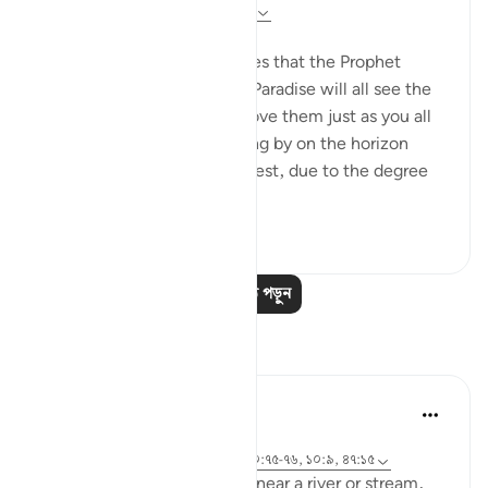
৮ বছর পূর্বে
·
রেফারেন্সিং
আয়াহ ২০:৭৫-৭৬
Abu Sa‘eed al-Khudri narrates that the Prophet
(saws) said: 'The people of Paradise will all see the
dwellers of the sections above them just as you all
see the twinkling star passing by on the horizon
from the east or from the west, due to the degree
of virt...
আরো দেখুন
০
০
আরও পাঠ পড়ুন
প্রতিফলন
A Siddiqui
৬ বছর পূর্বে
·
রেফারেন্সিং
সূরা ১০৮ এবং আয়াহ ৫:৮৫, ২০:৭৫-৭৬, ১০:৯, ৪৭:১৫
Next time you go for a hike near a river or stream,