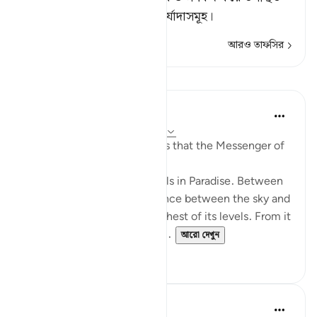
হবে, তাদের জন্য আছে সমুচ্চ মর্যাদাসমূহ।
আরও তাফসির
পাঠ
Prophetic Commentary
৮ বছর পূর্বে
·
রেফারেন্সিং
আয়াহ ২০:৭৫-৭৬
‘Ubâdah b. as-Sâmit narrates that the Messenger of
Allah (saws) said:
'There are one hundred levels in Paradise. Between
each two levels is the distance between the sky and
the earth. Firdaws is the highest of its levels. From it
gush the four rivers of Para...
আরো দেখুন
১
০
Prophetic Commentary