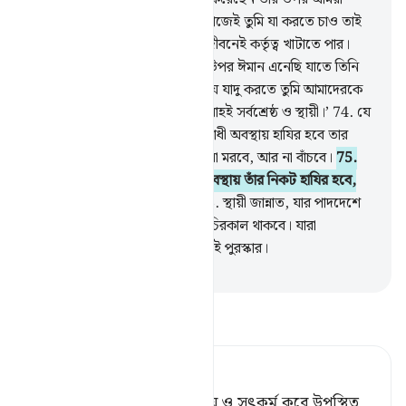
তোমাকে কক্ষনো প্রাধান্য দেব না। কাজেই তুমি যা করতে চাও তাই
কর। কেননা তুমি কেবল এ পার্থিব জীবনেই কর্তৃত্ব খাটাতে পার।
73
.
আমরা আমাদের প্রতিপালকের উপর ঈমান এনেছি যাতে তিনি
আমাদের অপরাধ ক্ষমা করেন আর যে যাদু করতে তুমি আমাদেরকে
বাধ্য করেছ তাও (ক্ষমা করেন), আল্লাহই সর্বশ্রেষ্ঠ ও স্থায়ী।’
74
.
যে
কেউ তার প্রতিপালকের নিকট অপরাধী অবস্থায় হাযির হবে তার
জন্যে আছে জাহান্নাম, সেখানে সে না মরবে, আর না বাঁচবে।
75
.
যে কেউ সৎ ‘আমাল ক’রে মু’মিন অবস্থায় তাঁর নিকট হাযির হবে,
তাদের জন্য আছে সুউচ্চ মর্যাদা।
76
.
স্থায়ী জান্নাত, যার পাদদেশে
বয়ে চলছে নির্ঝরিণী, সেখানে তারা চিরকাল থাকবে। যারা
নিজেদেরকে পবিত্র করে তাদের এটাই পুরস্কার।
-
Taisirul Quran
তাফসীর পড়ুন
Tafsir Ahsanul Bayaan
আর যারা তাঁর নিকট বিশ্বাসী হয়ে ও সৎকর্ম করে উপস্থিত