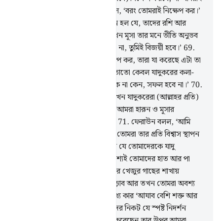
প্রথমে নিক্ষেপ করব?’
66
.
মূসা বলল, ‘বরং তোমরাই নিক্ষেপ কর।’
তখন তাদের যাদুর কারণে মূসার মনে হল যে, তাদের রশি আর
লাঠিগুলো ছুটোছুটি করছে।
67
.
তখন মূসা তার মনে ভীতি অনুভব
করল।
68
.
আমি বললাম, ‘ভয় করো না, তুমিই বিজয়ী হবে।’
69
.
তোমার ডান হাতে যা আছে তা নিক্ষেপ কর, তারা যা করেছে এটা তা
সব গিলে ফেলবে, তারা যা করেছে তাতো কেবল যাদুকরের কলা-
কৌশল। যাদুকর যে রূপ ধরেই আসুক না কেন, সফল হবে না।’
70
.
(মূসার স্পষ্ট নিদর্শন যখন দেখল) তখন যাদুকরেরা (আল্লাহর প্রতি)
সাজদায় লুটিয়ে পড়ল। তারা বলল, ‘আমরা হারূন ও মূসার
প্রতিপালকের উপর ঈমান আনলাম।’
71
.
ফেরাউন বলল, ‘আমি
তোমাদেরকে অনুমতি দেয়ার আগেই তোমরা তার প্রতি বিশ্বাস স্থাপন
করলে? নিশ্চয়ই সে তোমাদের প্রধান যে তোমাদেরকে যাদু
শিখিয়েছে। কাজেই আমি অবশ্য অবশ্যই তোমাদের হাত আর পা
বিপরীত দিক থেকে কেটে ফেলব আর খেজুর গাছের শাখায়
তোমাদেরকে অবশ্য অবশ্যই শূলে চড়াব আর তখন তোমরা অবশ্য
অবশ্যই জানতে পারবে আমাদের মধ্যে কার ‘আযাব বেশি শক্ত আর
বেশি স্থায়ী।
72
.
তারা বলল, ‘আমাদের নিকট যে স্পষ্ট নিদর্শন
এসেছে এবং যিনি আমাদেরকে সৃষ্টি করেছেন তার উপর আমরা