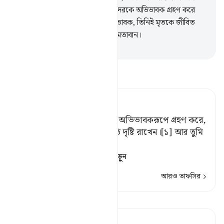
কী! তারা কি আল্লাহর পরিবর্তে অন্যদেরকে অভিভাবক গ্রহণ করে
নিয়েছে? আল্লাহই তো একমাত্র অভিভাবক, তিনিই মৃতকে জীবিত
করেন আর তিনি সব কিছুর উপর ক্ষমতাবান।
-
Taisirul Quran
তাফসীর পড়ুন
Tafsir Ahsanul Bayaan
যারা আল্লাহর পরিবর্তে অপরকে অভিভাবকরূপে গ্রহণ করে,
আল্লাহ তাদের কার্যকলাপের প্রতি দৃষ্টি রাখেন।[১] আর তুমি
তাদের কর্মবিধায়ক নও। [২]
[১] অর্থাৎ, তাদের আ
…
আরও পড়ুন
আরও তাফসির
পাঠ