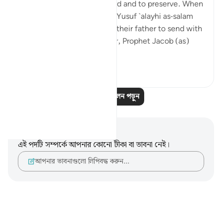
to meanings such as to guard and to preserve. When
the brothers of the Prophet Yusuf `alayhi as-salam
(peace be upon him) asked their father to send with
them their youngest brother, Prophet Jacob (as)
said: ...
আরো দেখুন
৪
০
৬৩৪
আরও প্রতিফলন পড়ুন
নোট এবং প্রতিফলন
এই পদটি সম্পর্কে আপনার কোনো টীকা বা ভাবনা নেই।
আপনার ভাবনাগুলো লিপিবদ্ধ করুন…