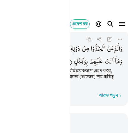
প্রবেশ কর
والذين اتخذوا من دونه ا
Ash-Shuraa
42:6
৪২:৬
وَالَّذِیْنَ
اتَّخَذُوْا
مِنْ
دُوْنِهٖۤ
اَوْلِیَآءَ
اللّٰهُ
حَفِیْظٌ
عَلَیْهِمْ ۖؗ
وَمَاۤ
اَنْتَ
عَلَیْهِمْ
بِوَكِیْلٍ
যারা আল্লাহর পরিবর্তে অন্যদেরকে অভিভাবকরূপে গ্রহণ করে,
আল্লাহ তাদের প্রতি নযর রাখছেন, তাদের (কাজের) দায়-দায়িত্ব
তোমার উপর নেই।
আরও পড়ুন
শব্দে শব্দে
প্রাসঙ্গিকভাবে পড়ুন
অধ্যায় ৪২, পৃষ্ঠা ৪৩৫, জুজ ২৫