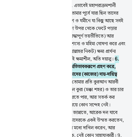
1
.
হা-মীম।
2
.
‘আইন-সীন-ক্বাফ।
3
.
এভাবেই মহাপরাক্রমশালী
মহাজ্ঞানী আল্লাহ তোমার প্রতি এবং তোমার পূর্বে যারা ছিল তাদের
প্রতি ওয়াহী নাযিল করেন।
4
.
আকাশ ও যমীনে যা কিছু আছে সবই
তাঁর, তিনি সর্বোচ্চ, মহান।
5
.
আকাশ উপর থেকে ফেটে পড়ার
উপক্রম হয় (সুমহান আল্লাহর প্রতি শ্রদ্ধাপূর্ণ ভয়ভীতিতে) আর
ফেরেশতারা তাদের প্রতিপালকের প্রশংসা ও মহিমা ঘোষণা করে এবং
যারা পৃথিবীতে আছে তাদের জন্য (আল্লাহর নিকট) ক্ষমা প্রার্থনা
করে। জেনে রেখ, আল্লাহ, তিনি বড়ই ক্ষমাশীল, অতি দয়ালু।
6
.
যারা আল্লাহর পরিবর্তে অন্যদেরকে অভিভাবকরূপে গ্রহণ করে,
আল্লাহ তাদের প্রতি নযর রাখছেন, তাদের (কাজের) দায়-দায়িত্ব
তোমার উপর নেই।
7
.
এভাবে আমি তোমার প্রতি কুরআন আরবী
ভাষায় নাযিল করেছি যাতে তুমি উম্মুল কুরা (মক্কা শহর) ও তার চার
পাশে যারা আছে তাদেরকে সতর্ক করতে পার, আর সতর্ক কর
একত্রিত হওয়ার দিন সম্পর্কে যে বিষয়ে কোন সন্দেহ নেই।
(একত্রিত হওয়ার পর) এক দল যাবে জান্নাতে, আরেক দল যাবে
জাহান্নামে।
8
.
আল্লাহ ইচ্ছে করলে তাদেরকে একই উম্মত করতেন,
কিন্তু তিনি যাকে ইচ্ছে তাঁর রহমাতের মধ্যে দাখিল করেন, আর
যালিমদের জন্য নেই কোন অভিভাবক, নেই কোন সাহায্যকারী।
9
.