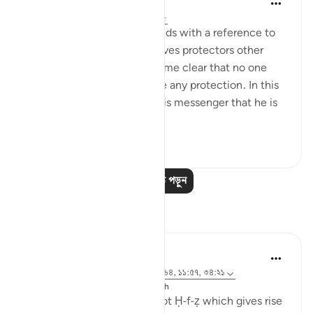
In the Shade of the Quran
৩১ সপ্তাহ আগে
·
রেফারেন্সিং
আয়াহ ৪২:৬
The opening of the surah ends with a reference to
those who take for themselves protectors other
than God, when it has become clear that no one
else in the universe can give any protection. In this
way, He makes it clear to His messenger that he is
not respons...
আরো দেখুন
০
০
৭৪
আরও পাঠ পড়ুন
প্রতিফলন
J Yousef
৮ বছর পূর্বে
·
রেফারেন্সিং
আয়াহ ৪২:৬, ১২:৬৪, ১১:৫৭, ৩৪:২১
পোস্ট করা হয়েছে
The 99 Names of Allah
Al-Ḥafīẓ comes from the root Ḥ-f-ẓ which gives rise