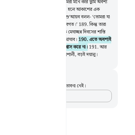
6
.
তুমি আমাদের মতই মানুষ বৈ নও, আমরা মনে করি তুমি অবশ্য
যাবাদীদের অন্তর্ভুক্ত।
187
.
তুমি সত্যবাদী হলে আকাশের এক
করো আমাদের উপর ফেলে দাও।’
188
.
শু‘আয়ব বলল- ‘তোমরা যা
 আমার প্রতিপালক সে সম্পর্কে বেশি অবগত।’
189
.
কিন্তু তারা
ে প্রত্যাখ্যান করল। ফলে তাদেরকে এক মেঘাচ্ছন্ন দিবসের শাস্তি
কড়াও করল। তা ছিল এক মহা দিবসের ‘আযাব।
190
.
এতে অবশ্যই
র্শন রয়েছে। কিন্তু তাদের অধিকাংশই বিশ্বাস করে না।
191
.
আর
ার প্রতিপালক, তিনি অবশ্যই মহা প্রতাপশালী, বড়ই দয়ালু।
isirul Quran
ট এবং প্রতিফলন
পদটি সম্পর্কে আপনার কোনো টীকা বা ভাবনা নেই।
আপনার ভাবনাগুলো লিপিবদ্ধ করুন…