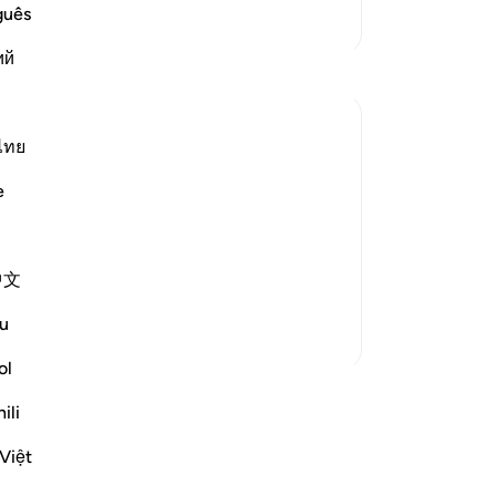
18
guês
আরও তাফসির
মিথ্
ий
টু
কর,
তাক
পা
ไทย
নিদ
 the surah after each of the stories of
e
তোম
-
Ta
m will not believe. And indeed it is your
中文
নো
েখুন
এই 
u
ol
ুন
ili
Việt