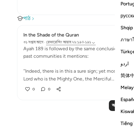
Portu
русск
পাঠ
Shqip
In the Shade of the Quran
ภาษา
৩১ সপ্তাহ আগে
·
রেফারেন্সিং
আয়াহ ২৬:১৯০-১৯১
Ayah 189 is followed by the same conclusion given in
Türkç
past communities it mentions:
اردو
"Indeed, there is in this a sure sign; yet most of the
简体
Lord who is the Mighty One, the Merciful....
আরো দ
Melay
০
০
Españ
আরও পাঠ পড়
Kiswah
Tiếng 