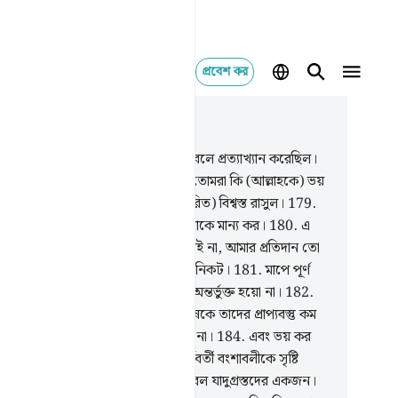
প্রবেশ কর
াসঙ্গিকভাবে পড়ুন
যায় ২৬, পৃষ্ঠা ৩৩৮, জুজ ১৯
6
.
বনের অধিবাসীরা রসূলদেরকে মিথ্যে বলে প্রত্যাখ্যান করেছিল।
7
.
যখন শু‘আয়ব তাদেরকে বলেছিল- ‘তোমরা কি (আল্লাহকে) ভয়
বে না?
178
.
আমি তোমাদের জন্য (প্রেরিত) বিশ্বস্ত রাসুল।
179
.
েই তোমরা আল্লাহকে ভয় কর এবং আমাকে মান্য কর।
180
.
এ
য আমি তোমাদের কাছে কোন প্রতিদান চাই না, আমার প্রতিদান তো
ছে একমাত্র জগতসমূহের প্রতিপালকের নিকট।
181
.
মাপে পূর্ণ
্রায় দাও আর যারা মাপে কম দেয় তাদের অন্তর্ভুক্ত হয়ো না।
182
.
ক দাঁড়িপাল্লায় ওজন করবে।
183
.
মানুষকে তাদের প্রাপ্যবস্তু কম
ে না। আর পৃথিবীতে বিশৃঙ্খলা সৃষ্টি করো না।
184
.
এবং ভয় কর
কে যিনি তোমাদেরকে এবং তোমাদের পূর্ববর্তী বংশাবলীকে সৃষ্টি
েছেন।’
185
.
তারা বলল- ‘তুমি তো কেবল যাদুগ্রস্তদের একজন।