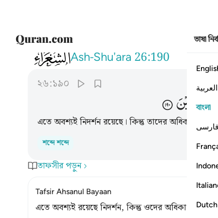
ভাষা নির
026
ان في ذالك لاية وما كان اكثرهم مومنين ١٩٠
Ash-Shu'ara
26:190
Englis
২৬:১৯০
العربية
مُّؤْمِنِیْنَ
বাংলা
এতে অবশ্যই নিদর্শন রয়েছে। কিন্তু তাদের অধিকাংশই বিশ্
ارسی
শব্দে শব্দে
França
তাফসীর পড়ুন
Indon
Italia
Tafsir Ahsanul Bayaan
Dutch
এতে অবশ্যই রয়েছে নিদর্শন, কিন্তু ওদের অধিকাংশই বিশ্ব