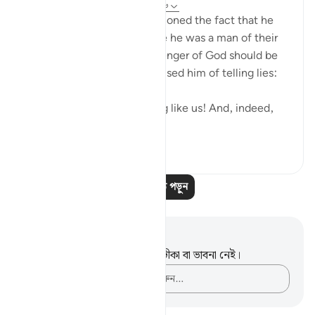
৩১ সপ্তাহ আগে
·
রেফারেন্সিং
আয়াহ ২৬:১৮৬
Shu`ayb's people also questioned the fact that he
was God's messenger, since he was a man of their
own kind. To them, a messenger of God should be
different. Hence, they accused him of telling lies:
"You are only a human being like us! And, indeed,
we believe...
আরো দেখুন
০
০
১৮
আরও পাঠ পড়ুন
নোট এবং প্রতিফলন
এই পদটি সম্পর্কে আপনার কোনো টীকা বা ভাবনা নেই।
আপনার ভাবনাগুলো লিপিবদ্ধ করুন…