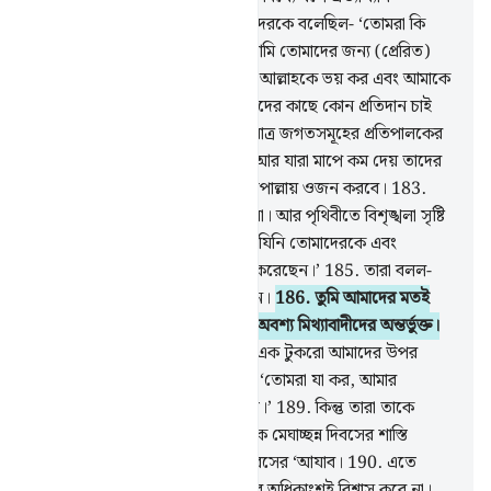
করেছিল।
177
.
যখন শু‘আয়ব তাদেরকে বলেছিল- ‘তোমরা কি
(আল্লাহকে) ভয় করবে না?
178
.
আমি তোমাদের জন্য (প্রেরিত)
বিশ্বস্ত রাসুল।
179
.
কাজেই তোমরা আল্লাহকে ভয় কর এবং আমাকে
মান্য কর।
180
.
এ জন্য আমি তোমাদের কাছে কোন প্রতিদান চাই
না, আমার প্রতিদান তো রয়েছে একমাত্র জগতসমূহের প্রতিপালকের
নিকট।
181
.
মাপে পূর্ণ মাত্রায় দাও আর যারা মাপে কম দেয় তাদের
অন্তর্ভুক্ত হয়ো না।
182
.
সঠিক দাঁড়িপাল্লায় ওজন করবে।
183
.
মানুষকে তাদের প্রাপ্যবস্তু কম দিবে না। আর পৃথিবীতে বিশৃঙ্খলা সৃষ্টি
করো না।
184
.
এবং ভয় কর তাঁকে যিনি তোমাদেরকে এবং
তোমাদের পূর্ববর্তী বংশাবলীকে সৃষ্টি করেছেন।’
185
.
তারা বলল-
‘তুমি তো কেবল যাদুগ্রস্তদের একজন।
186
.
তুমি আমাদের মতই
মানুষ বৈ নও, আমরা মনে করি তুমি অবশ্য মিথ্যাবাদীদের অন্তর্ভুক্ত।
187
.
তুমি সত্যবাদী হলে আকাশের এক টুকরো আমাদের উপর
ফেলে দাও।’
188
.
শু‘আয়ব বলল- ‘তোমরা যা কর, আমার
প্রতিপালক সে সম্পর্কে বেশি অবগত।’
189
.
কিন্তু তারা তাকে
প্রত্যাখ্যান করল। ফলে তাদেরকে এক মেঘাচ্ছন্ন দিবসের শাস্তি
পাকড়াও করল। তা ছিল এক মহা দিবসের ‘আযাব।
190
.
এতে
অবশ্যই নিদর্শন রয়েছে। কিন্তু তাদের অধিকাংশই বিশ্বাস করে না।