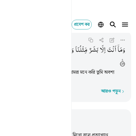
প্রবেশ কর
وما انت الا بشر مثلنا وان نظن
Ash-Shu'ara
26:186
২৬:১৮৬
وَمَاۤ
اَنْتَ
اِلَّا
بَشَرٌ
مِّثْلُنَا
وَاِنْ
نَّظُنُّكَ
لَمِنَ
الْكٰذِبِیْنَ
তুমি আমাদের মতই মানুষ বৈ নও, আমরা মনে করি তুমি অবশ্য
মিথ্যাবাদীদের অন্তর্ভুক্ত।
আরও পড়ুন
শব্দে শব্দে
প্রাসঙ্গিকভাবে পড়ুন
অধ্যায় ২৬, পৃষ্ঠা ৩৩৭, জুজ ১৯
176
.
বনের অধিবাসীরা রসূলদেরকে মিথ্যে বলে প্রত্যাখ্যান