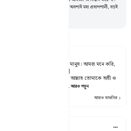
191
.
আর তোমার প্রতিপালক, তিনি অবশ্যই মহা প্রতাপশালী, বড়ই
দয়ালু।
-
Taisirul Quran
তাফসীর পড়ুন
Tafsir Ahsanul Bayaan
তুমি তো আমাদেরই মত একজন মানুষ। আমরা মনে করি,
তুমি মিথ্যাবাদীদের অন্যতম। [১]
[১] অর্থাৎ, তোমার যে দাবী যে, আল্লাহ তোমাকে অহী ও
রিসালাত দান করেছেন, সে দা
…
আরও পড়ুন
আরও তাফসির
পাঠ
In the Shade of the Quran