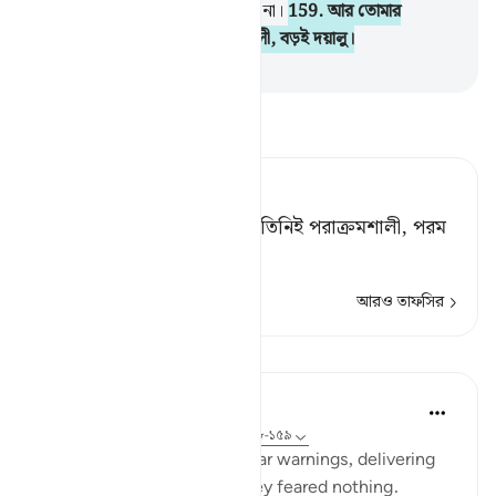
কিন্তু তাদের অধিকাংশই বিশ্বাস করে না।
159
.
আর তোমার
প্রতিপালক তিনি তো মহা পরাক্রমশালী, বড়ই দয়ালু।
-
Taisirul Quran
তাফসীর পড়ুন
Tafsir Ahsanul Bayaan
নিঃসন্দেহে তোমার প্রতিপালক, তিনিই পরাক্রমশালী, পরম
দয়ালু।
আরও তাফসির
পাঠ
In the Shade of the Quran
৩১ সপ্তাহ আগে
·
রেফারেন্সিং
আয়াহ ২৬:১৫৮-১৫৯
Salih had given Thamud clear warnings, delivering
these very seriously, but they feared nothing.