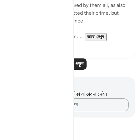
Hence, the offence was shared by them all, as also
the punishment. They regretted their crime, but
such regret was too late. Hence:
"So the suffering befell them....
আরো দেখুন
০
০
আরও পাঠ পড়ুন
নোট এবং প্রতিফলন
এই পদটি সম্পর্কে আপনার কোনো টীকা বা ভাবনা নেই।
আপনার ভাবনাগুলো লিপিবদ্ধ করুন…