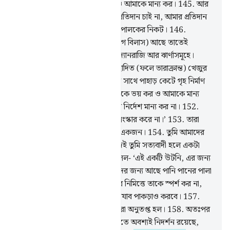
কাজেই তোমরা আল্লাহকে ভয় কর ও আমাকে মান্য কর।
145
.
আর
এজন্য আমি তোমাদের কাছে কোন প্রতিদান চাই না, আমার প্রতিদান
তো আছে একমাত্র বিশ্বজগতের প্রতিপালকের নিকট।
146
.
তোমাদেরকে কি এখানে যে সব (ভোগ বিলাস) আছে তাতেই
নিরাপদে রেখে দেয়া হবে?
147
.
উদ্যানরাজি আর ঝার্ণাসমূহে।
148
.
আর শষ্যক্ষেতে ও ফুলে আচ্ছাদিত (ফলে ভারাক্রান্ত) খেজুর
বাগানে?
149
.
এবং তোমরা দক্ষতার সাথে পাহাড় কেটে গৃহ নির্মাণ
করছ।
150
.
কাজেই তোমরা আল্লাহকে ভয় কর ও আমাকে মান্য
কর।
151
.
এবং সীমালঙ্ঘনকারীদের নির্দেশ মান্য কর না।
152
.
যারা পৃথিবীতে বিশৃঙ্খলা সৃষ্টি করে, সংস্কার করে না।’
153
.
তারা
বলল- ‘তুমি তো কেবল যাদুগ্রস্তদের একজন।
154
.
তুমি আমাদের
মত মানুষ ছাড়া আর কিছুই না। কাজেই তুমি সত্যবাদী হলে একটা
নিদর্শন হাজির কর।
155
.
সালিহ বলল- ‘এই একটি উটনি, এর জন্য
আছে পানি পানের পালা আর তোমাদের জন্য আছে পানি পানের পালা
নির্ধারিত দিনে।
156
.
অনিষ্ট সাধনের নিমিত্তে তাকে স্পর্শ কর না,
তাহলে তোমাদেরকে মহা দিবসের আযাব পাকড়াও করবে।
157
.
কিন্তু তারা তাকে বধ করল, ফলে তারা অনুতপ্ত হল।
158
.
অতঃপর
আযাব তাদেরকে পাকড়াও করল। এতে অবশ্যই নিদর্শন রয়েছে,