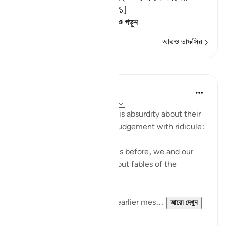
উপকথা ব্যতীত আর কিছু নয়।’ [১]
[১] অর্থাৎ, এর মধ্যে কো
…
আরও পড়ুন
আরও তাফসির
পাঠ
In the Shade of the Quran
৩১ সপ্তাহ আগে
·
রেফারেন্সিং
আয়াহ ২৭:৬৮
The unbelievers followed this absurdity about their
disbelief about the Day of Judgement with ridicule:
"We have been promised this before, we and our
forefathers! This is nothing but fables of the
ancients." (Verse 68)
They were fully aware that earlier mes...
আরো দেখুন
০
০