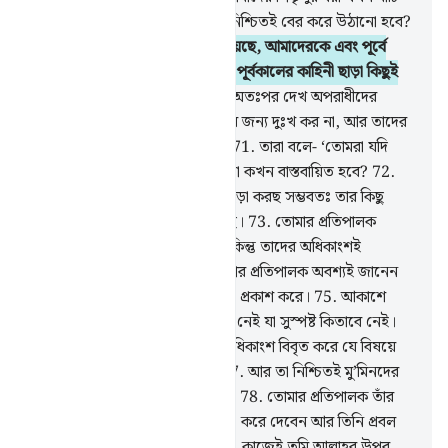
হয়ে যাব তারপরও কি আমাদেরকে নিশ্চিতই বের করে উঠানো হবে?
68
.
এ ওয়া‘দা আমাদেরকে দেয়া হয়েছে, আমাদেরকে এবং পূর্বে
আমাদের পিতৃপুরুষদেরকেও; এ সব পূর্বকালের কাহিনী ছাড়া কিছুই
নয়।
69
.
বল, পৃথিবীতে ভ্রমণ কর, অতঃপর দেখ অপরাধীদের
পরিণাম কেমন হয়েছিল।
70
.
তাদের জন্য দুঃখ কর না, আর তাদের
চক্রান্তের কারণে মনে কষ্ট নিও না।
71
.
তারা বলে- ‘তোমরা যদি
সত্যবাদী হয়ে থাক তাহলে, এ ‘ওয়াদা কখন বাস্তবায়িত হবে?
72
.
বল, তোমরা যা পাওয়ার জন্য তাড়াহুড়া করছ সম্ভবতঃ তার কিছু
তোমাদের পিঠের পেছনে এসে গেছে।
73
.
তোমার প্রতিপালক
নিশ্চয়ই মানুষের প্রতি অনুগ্রহশীল, কিন্তু তাদের অধিকাংশই
কৃতজ্ঞতা প্রকাশ করে না।
74
.
তোমার প্রতিপালক অবশ্যই জানেন
তাদের অন্তর যা গোপন করে আর যা প্রকাশ করে।
75
.
আকাশে
আর যমীনে এমন কোন অদৃশ্য বিষয় নেই যা সুস্পষ্ট কিতাবে নেই।
76
.
নিশ্চয় এ কুরআন সেগুলোর অধিকাংশ বিবৃত করে যে বিষয়ে
বানী ইসরাঈল মতভেদ করেছিল।
77
.
আর তা নিশ্চিতই মু’মিনদের
জন্য সঠিক পথের দিশারী ও রহমত।
78
.
তোমার প্রতিপালক তাঁর
বিধান অনুযায়ী তাদের মধ্যে ফয়সালা করে দেবেন আর তিনি প্রবল
পরাক্রান্ত, সর্বজ্ঞানের অধিকারী।
79
.
কাজেই তুমি আল্লাহর উপর