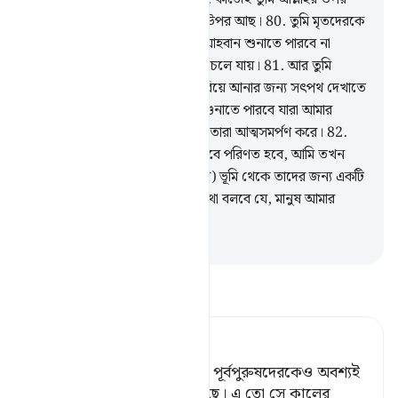
নির্ভর কর, তুমি তো সুস্পষ্ট সত্যের উপর আছ।
80
.
তুমি মৃতদেরকে
শুনাতে পারবে না, আর বধিরকেও আহবান শুনাতে পারবে না
(বিশেষতঃ) যখন তারা পিঠ ফিরিয়ে চলে যায়।
81
.
আর তুমি
অন্ধকেও তাদের গুমরাহী থেকে ফিরিয়ে আনার জন্য সৎপথ দেখাতে
পারবে না। তুমি কেবল তাদেরকেই শুনাতে পারবে যারা আমার
নিদর্শনাবলীতে বিশ্বাস করে, কাজেই তারা আত্মসমর্পণ করে।
82
.
তাদেরকে দেয়া প্রতিশ্রুতি যখন বাস্তবে পরিণত হবে, আমি তখন
(কিয়ামাত আগমণের নির্দশন হিসেবে) ভূমি থেকে তাদের জন্য একটি
জন্তু বের করব যা তাদের সঙ্গে এ কথা বলবে যে, মানুষ আমার
নিদর্শনসমূহে বিশ্বাস করত না।
-
Taisirul Quran
তাফসীর পড়ুন
Tafsir Ahsanul Bayaan
আমাদেরকে এবং পূর্বে আমাদের পূর্বপুরুষদেরকেও অবশ্যই
এ বিষয়ে ভীতি-প্রদর্শন করা হয়েছে। এ তো সে কালের