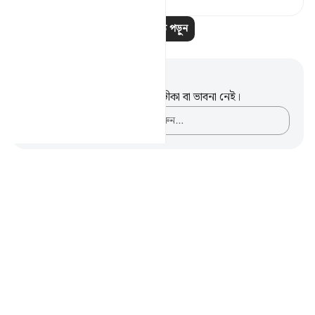
আরও পাঠ পড়ুন
নোট এবং প্রতিফলন
এই পদটি সম্পর্কে আপনার কোনো টীকা বা ভাবনা নেই।
আপনার ভাবনাগুলো লিপিবদ্ধ করুন…
Notes
placeholders
close