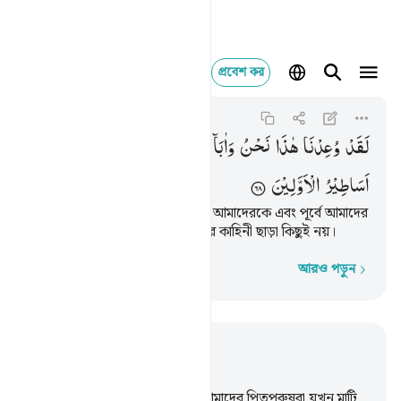
প্রবেশ কর
لقد وعدنا هاذا نحن وابا
An-Naml
27:68
২৭:৬৮
لَقَدْ
وُعِدْنَا
هٰذَا
نَحْنُ
وَاٰبَآؤُنَا
مِنْ
قَبْلُ ۙ
اِنْ
هٰذَاۤ
اِلَّاۤ
اَسَاطِیْرُ
الْاَوَّلِیْنَ
এ ওয়া‘দা আমাদেরকে দেয়া হয়েছে, আমাদেরকে এবং পূর্বে আমাদের
পিতৃপুরুষদেরকেও; এ সব পূর্বকালের কাহিনী ছাড়া কিছুই নয়।
আরও পড়ুন
শব্দে শব্দে
প্রাসঙ্গিকভাবে পড়ুন
অধ্যায় ২৭, পৃষ্ঠা ৩৪৪, জুজ ২০
67
.
অবিশ্বাসীরা বলে- আমরা আর আমাদের পিতৃপুরুষরা যখন মাটি