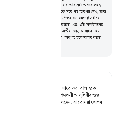
মিথ্যেবাদী।
28
.
আমার এই পত্র নিয়ে যাও আর এটা তাদের কাছে
অর্পণ কর। অতঃপর তাদের কাছ থেকে সরে পড় তারপর দেখ, তারা
কী জবাব দেয়।’
29
.
সেই নারী বলল- ‘ওহে সভাসদগণ! এই যে
আমাকে এক সম্মানযোগ্য পত্র দেয়া হয়েছে।
30
.
এটা সুলাইমানের
পক্ষ হতে আর তা এই : অসীম দাতা, অতীব দয়ালু আল্লাহর নামে
শুরু,
31
.
আমার প্রতি উদ্ধত হয়ো না, অনুগত হয়ে আমার কাছে
হাজির হও।
-
Taisirul Quran
তাফসীর পড়ুন
Tafsir Ahsanul Bayaan
(সুশোভন করেছে এই জন্য যে,) যাতে ওরা আল্লাহকে
সিজদা না করে, [১] যিনি আকাশমন্ডলী ও পৃথিবীর গুপ্ত
বস্তুকে প্রকাশ করেন,[২] যিনি জানেন, যা তোমরা গোপন
কর এব
…
আরও পড়ুন