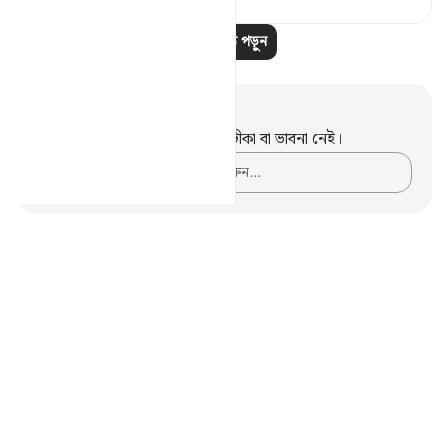
আরও পাঠ পড়ুন
নোট এবং প্রতিফলন
এই পদটি সম্পর্কে আপনার কোনো টীকা বা ভাবনা নেই।
আপনার ভাবনাগুলো লিপিবদ্ধ করুন…
Notes
placeholders
close