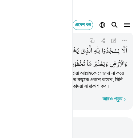
প্রবেশ কর
الا يسجدوا لله الذي ي
An-Naml
27:25
২৭:২৫
اَلَّا
یَسْجُدُوْا
لِلّٰهِ
الَّذِیْ
یُخْرِجُ
الْخَبْءَ
فِی
السَّمٰوٰتِ
وَالْاَرْضِ
وَیَعْلَمُ
مَا
تُخْفُوْنَ
وَمَا
تُعْلِنُوْنَ
(শয়ত্বান বাধা দিয়ে রেখেছে) যাতে তারা আল্লাহকে সেজদা না করে
যিনি আকাশমন্ডলী ও পৃথিবীর লুক্কায়িত বস্তুকে প্রকাশ করেন, যিনি
জানেন তোমরা যা গোপন কর আর তোমরা যা প্রকাশ কর।
আরও পড়ুন
শব্দে শব্দে
প্রাসঙ্গিকভাবে পড়ুন
অধ্যায় ২৭, পৃষ্ঠা ৩৪১, জুজ ১৯