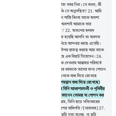
20
.
অতঃপর সুলাইমান পাখীদের খোঁজ খবর নিল। সে বলল, কী
ব্যাপার, হুদহুদকে তো দেখছি না, নাকি সে অনুপস্থিত?
21
.
আমি
তাকে অবশ্য অবশ্যই শাস্তি দেব কঠিন শাস্তি কিংবা তাকে অবশ্য
অবশ্যই হত্যা করব অথবা সে অবশ্য অবশ্যই আমাকে তার
(অনুপস্থিতির) উপযুক্ত কারণ দর্শাবে।’
22
.
অতঃপর হুদহুদ
অবিলম্বে এসে বলল- ‘আমি যা অবগত হয়েছি আপনি তা অবগত
নন, আমি সাবা থেকে নিশ্চিত খবর নিয়ে আপনার কাছে এসেছি।
23
.
আমি দেখলাম এক নারী তাদের উপর রাজত্ব করছে আর তাকে
সব কিছুই দেয়া হয়েছে আর তার আছে এক বিরাট সিংহাসন।
24
.
এবং আমি তাকে আর তার সম্প্রদায়কে দেখলাম আল্লাহর পরিবর্তে
সূর্যকে সেজদা করতে। শয়ত্বান তাদের কাজকে তাদের জন্য শোভন
করে দিয়েছে এবং তাদেরকে সৎপথ থেকে বাধা দিয়ে রেখেছে
কাজেই তারা সৎপথ পায় না।
25
.
(শয়ত্বান বাধা দিয়ে রেখেছে)
যাতে তারা আল্লাহকে সেজদা না করে যিনি আকাশমন্ডলী ও পৃথিবীর
লুক্কায়িত বস্তুকে প্রকাশ করেন, যিনি জানেন তোমরা যা গোপন কর
আর তোমরা যা প্রকাশ কর।
26
.
আল্লাহ, তিনি ছাড়া সত্যিকারের
কোন ইলাহ্ নেই, (তিনি) মহান ‘আরশের অধিপতি।’[সাজদাহ]
27
.
সুলাইমান বলল- ‘এখন আমি দেখব, তুমি সত্য বলেছ, না তুমি