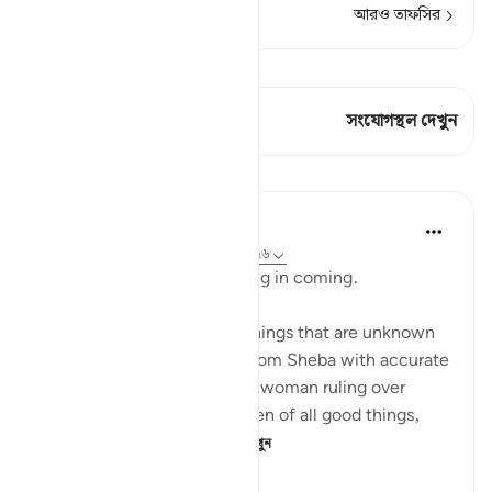
আরও তাফসির
কিরাত দেখুন
এই শ্লোকে আছে 2 সংযোগস্থল
সংযোগস্থল দেখুন
পাঠ
In the Shade of the Quran
৩১ সপ্তাহ আগে
·
রেফারেন্সিং
আয়াহ ২৭:২২-২৬
The hoopoe did not take long in coming.
He said: 'I have just learnt things that are unknown
to you, and I come to you from Sheba with accurate
information. I found there a woman ruling over
them; and she has been given of all good things,
and hers is a magni...
আরো দেখুন
০
০
২০০