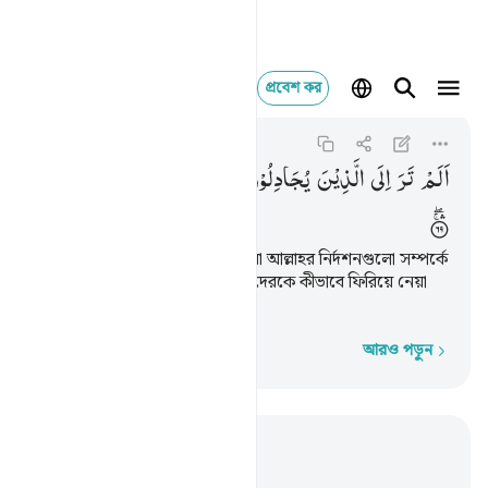
প্রবেশ কর
الم تر الى الذين يج
Ghafir
40:69
৪০:৬৯
اَلَمْ
تَرَ
اِلَی
الَّذِیْنَ
یُجَادِلُوْنَ
فِیْۤ
اٰیٰتِ
اللّٰهِ ؕ
اَنّٰی
یُصْرَفُوْنَ
তুমি কি তাদের প্রতি লক্ষ্য কর না যারা আল্লাহর নির্দশনগুলো সম্পর্কে
বাক-বিতন্ডা করে? (সত্য থেকে) তাদেরকে কীভাবে ফিরিয়ে নেয়া
হচ্ছে?
আরও পড়ুন
শব্দে শব্দে
প্রাসঙ্গিকভাবে পড়ুন
অধ্যায় ৪০, পৃষ্ঠা ৪২৭, জুজ ২৪