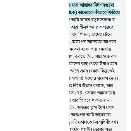
69
.
তুমি কি তাদের প্রতি লক্ষ্য কর না যারা আল্লাহর নির্দশনগুলো
সম্পর্কে বাক-বিতন্ডা করে? (সত্য থেকে) তাদেরকে কীভাবে ফিরিয়ে
নেয়া হচ্ছে?
70
.
যারা কিতাবকে আর আমি আমার রসূলদেরকে যা
দিয়ে পাঠিয়েছি তাকে অস্বীকার করে, তারা শীঘ্রই জানতে পারবে।
71
.
যখন তাদের গলায় থাকবে বেড়ি আর শিকল; তাদের টেনে
নিয়ে যাওয়া হবে
72
.
ফুটন্ত পানিতে, অতঃপর তাদেরকে আগুনে
দগ্ধ করা হবে।
73
.
অতঃপর তাদেরকে বলা হবে- তারা কোথায়
তোমরা যাদেরকে (আল্লাহর) শরীক গণ্য করতে
74
.
আল্লাহকে বাদ
দিয়ে? (উত্তরে) তারা বলবে- তারা আমাদের কাছ থেকে উধাও হয়ে
গেছে। না, আমরা আগে (যার অস্তিত্ব আছে এমন) কোন কিছুকেই
ডাকিনি। এভাবে আল্লাহ কাফিরদেরকে পথভ্রষ্ট হওয়ার সুযোগ দেন।
75
.
এর কারণ এই যে, তোমরা অসত্য নিয়ে উল্লাস করতে, আর
এজন্য যে, তোমরা গর্ব অহংকার করতে।
76
.
তোমরা জাহান্নামের
দরজাগুলো দিয়ে প্রবেশ কর, চিরকাল তার ভিতরে থাকার জন্য।
দাম্ভিকদের বাসস্থান কতই না নিকৃষ্ট!
77
.
অতএব তুমি ধৈর্য ধারণ
কর, (কেননা) আল্লাহর ওয়া‘দা সত্য। অতঃপর আমি তাদেরকে
(শাস্তির) যে ওয়া‘দা দিয়েছি তার কিছু যদি তোমাকে (এ পৃথিবীতেই)
দেখিয়ে দেই অথবা (তাদেরকে শাস্তি দেয়ার পূর্বেই) তোমার মৃত্যু