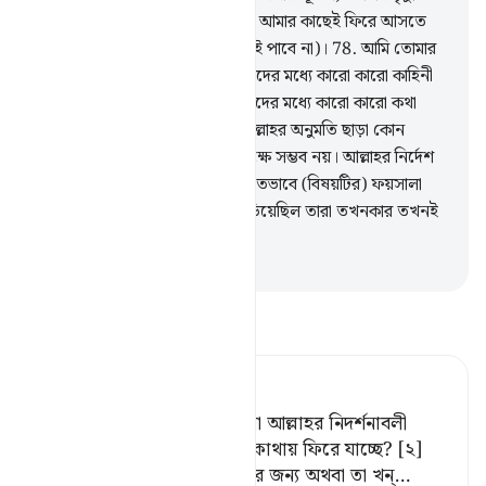
ঘটাই, (উভয় অবস্থাতেই) তাদেরকে আমার কাছেই ফিরে আসতে
হবে। (আমার শাস্তি থেকে তারা রেহাই পাবে না)।
78
.
আমি তোমার
পূর্বে অনেক রসূল পাঠিয়েছিলাম। তাদের মধ্যে কারো কারো কাহিনী
আমি তোমার কাছে বর্ণনা করেছি, তাদের মধ্যে কারো কারো কথা
আমি তোমার কাছে বর্ণনা করিনি। আল্লাহর অনুমতি ছাড়া কোন
নিদর্শন নিয়ে আসা কোন রসূলের পক্ষে সম্ভব নয়। আল্লাহর নির্দেশ
যখন জারী হয়ে যায়, তখন ন্যায়সঙ্গতভাবে (বিষয়টির) ফয়সালা
করা হয়। আর যারা মিথ্যার উপর দাঁড়িয়েছিল তারা তখনকার তখনই
ক্ষতিগ্রস্ত হয়ে পড়ে।
-
Taisirul Quran
তাফসীর পড়ুন
Tafsir Ahsanul Bayaan
তুমি কি ওদের লক্ষ্য কর না, যারা আল্লাহর নিদর্শনাবলী
সম্পর্কে বিতর্ক করে?[১] ওরা কোথায় ফিরে যাচ্ছে? [২]
[১] অস্বীকার ও মিথ্যাজ্ঞান করার জন্য অথবা তা খন্
…