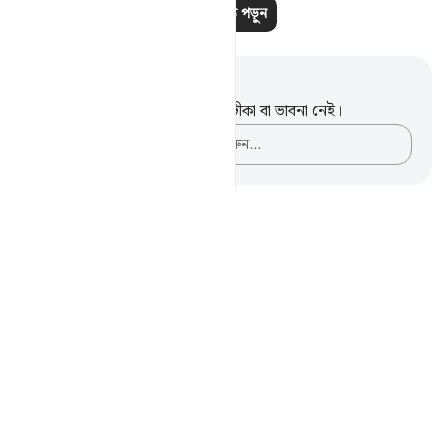
আরও পাঠ পড়ুন
নোট এবং প্রতিফলন
এই পদটি সম্পর্কে আপনার কোনো টীকা বা ভাবনা নেই।
আপনার ভাবনাগুলো লিপিবদ্ধ করুন…
Notes
placeholders
close