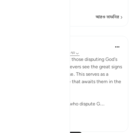
আরও পড়ুন
আরও তাফসির
পাঠ
In the Shade of the Quran
৩১ সপ্তাহ আগে
·
রেফারেন্সিং
আয়াহ ৪০:৬৯-৭০
These verses first wonder at those disputing God's
revelations when the unbelievers see the great signs
He has placed in the universe. This serves as a
prelude to outlining the fate that awaits them in the
life to come.
"Do you not see how those who dispute G...
আরো দেখুন
০
০