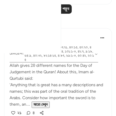
আরও পাঠ পড়ুন
প্রতিফলন
Abdel-Minem Mustafa
৭ বছর পূর্বে
·
আয়াহ ৩৮:২৬, ৮৮:১, ৫৬:১, ৩৭:২১, ৪০:১৫, ৫০:২০, ৪
০:১৮, ৩০:৫৬, ১৯:৩৯, ৫০:৩৪, ১০১:১-৩, ৪২:৭, ৯:১৮,
রেফারেন্সিং
৬৪:৯, ৪০:৩২, ৮২:১৪-১৫, ৪:৮৭, ৬৯:১-৩, ৫০:৪২, ২০:১
৫
Allah gives 20 different names for the Day of
Judgement in the Quran! About this, Imam al-
Qurtubi said:
'Anything that is great has a many descriptions and
names; this was part of the oral tradition of the
Arabs. Consider how important the sword is to
them, an...
আরো দেখুন
২১
৪