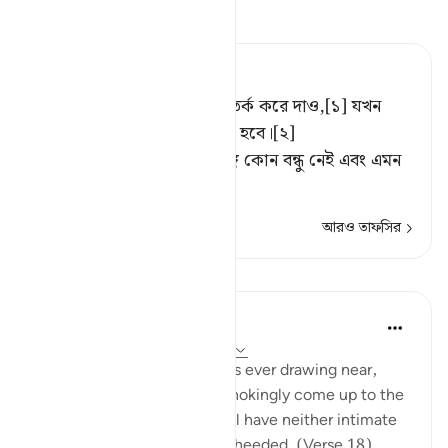
তাফসীর পড়ুন
Tafsir Ahsanul Bayaan
ওদেরকে আসন্ন দিন সম্পর্কে সতর্ক করে দাও,[১] যখন
দুঃখে-কষ্টে ওদের হৃদয় কণ্ঠাগত হবে।[২]
সীমালংঘনকারীদের জন্য অন্তরঙ্গ কোন বন্ধু নেই এবং এমন
কোন সুপারিশক
…
আরও পড়ুন
আরও তাফসির
পাঠ
In the Shade of the Quran
৩১ সপ্তাহ আগে
·
রেফারেন্সিং
আয়াহ ৪০:১৮
Warn them of the Day that is ever drawing near,
when people's hearts will chokingly come up to the
throats. The wrongdoers will have neither intimate
friend nor intercessor to be heeded. (Verse 18)