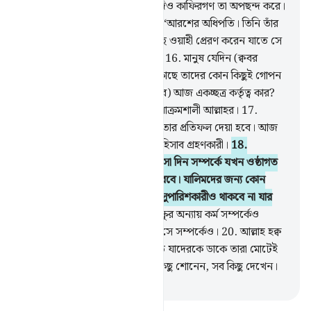
একমাত্র তাঁরই জন্য নিদিষ্ট করো, যদিও কাফিরগণ তা অপছন্দ করে।
15
.
তিনি সর্বোচ্চ মর্যাদার অধিকারী, ‘আরশের অধিপতি। তিনি তাঁর
নির্দেশে তাঁর বান্দাদের যার প্রতি ইচ্ছে ওয়াহী প্রেরণ করেন যাতে সে
সাক্ষাতের দিন সম্পর্কে সতর্ক করে।
16
.
মানুষ যেদিন (ক্ববর
থেকে) বের হয়ে আসবে, আল্লাহর কাছে তাদের কোন কিছুই গোপন
থাকবে না। (সেদিন ঘোষণা দেয়া হবে) আজ একচ্ছত্র কর্তৃত্ব কার?
(উত্তর আসবে) এক ও একক মহাপরাক্রমশালী আল্লাহর।
17
.
প্রত্যেক ব্যক্তি যে কর্ম করেছে আজ তার প্রতিফল দেয়া হবে। আজ
নেই কোন যুলম। আল্লাহ অতি দ্রুত হিসাব গ্রহণকারী।
18
.
তাদেরকে সতর্ক কর সেই ঘনিয়ে আসা দিন সম্পর্কে যখন ওষ্ঠাগত
প্রাণ নিয়ে তারা দুঃখ-কষ্ট সংবরণ করবে। যালিমদের জন্য কোন
অন্তরঙ্গ বন্ধু থাকবে না, এমন কোন সুপারিশকারীও থাকবে না যার
কথা গ্রহণ করা হবে।
19
.
আল্লাহ চক্ষুর অন্যায় কর্ম সম্পর্কেও
অবগত, আর অন্তর যা গোপন করে সে সম্পর্কেও।
20
.
আল্লাহ হক্ব
বিচার করেন। তারা আল্লাহর পরিবর্তে যাদেরকে ডাকে তারা মোটেই
বিচার করতে পারে না। আল্লাহ সব কিছু শোনেন, সব কিছু দেখেন।
-
Taisirul Quran