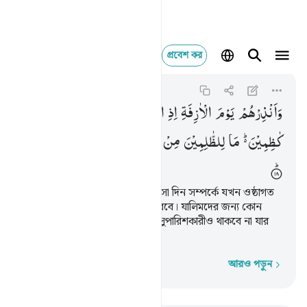
প্রবেশ কর
وانذرهم يوم الازفة
Ghafir
40:18
৪০:১৮
وَاَنْذِرْهُمْ
یَوْمَ
الْاٰزِفَةِ
اِذِ
الْقُلُوْبُ
لَدَی
الْحَنَاجِرِ
كٰظِمِیْنَ ؕ۬
مَا
لِلظّٰلِمِیْنَ
مِنْ
حَمِیْمٍ
وَّلَا
شَفِیْعٍ
یُّطَاعُ
তাদেরকে সতর্ক কর সেই ঘনিয়ে আসা দিন সম্পর্কে যখন ওষ্ঠাগত
প্রাণ নিয়ে তারা দুঃখ-কষ্ট সংবরণ করবে। যালিমদের জন্য কোন
অন্তরঙ্গ বন্ধু থাকবে না, এমন কোন সুপারিশকারীও থাকবে না যার
কথা গ্রহণ করা হবে।
আরও পড়ুন
শব্দে শব্দে