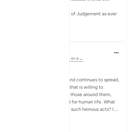
The surah describes the Day of Judgement as ever
drawing near...
আরো দেখুন
০
০
Hammad Fahim
২ বছর পূর্বে
·
রেফারেন্সিং
আয়াহ ৪০:১৬-১৮, ৪০:৪
No injustice Today!
As the genocide escalates and continues to spread,
we are witnessing a regime that is willing to
mercilessly take the lives of those around them,
showing complete disregard for human life. What
emboldens them to commit such heinous acts? I...
আরো দেখুন
২০
৪