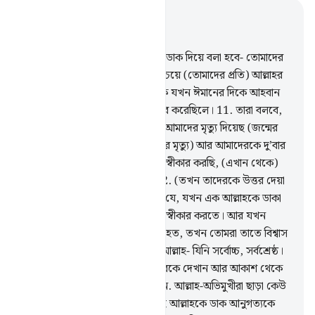
প্রাসঙ্গিকভাবে পড়ুন
অধ্যায় ৪০, পৃষ্ঠা ৪২২, জুজ ২৪
10
.
যারা কুফুরী করেছিল তাদেরকে ডাক দিয়ে বলা হবে- তোমাদের
নিজেদের প্রতি তোমাদের ক্ষোভের চেয়ে (তোমাদের প্রতি) আল্লাহর
ক্ষোভ অধিক, (কেননা) তোমাদেরকে যখন ঈমানের দিকে আহবান
করা হয়েছিল, তখন তোমরা অস্বীকার করেছিলে।
11
.
তারা বলবে,
হে আমাদের প্রতিপালক! তুমি দু’বার আমাদের মৃত্যু দিয়েছ (জন্মের
আগের মৃত অবস্থা আর জীবন শেষের মৃত্যু) আর আমাদেরকে দু’বার
জীবন দিয়েছ। আমরা আমাদের পাপ স্বীকার করছি, (এখান থেকে)
বের হওয়ার কোন পথ আছে কি?
12
.
(তখন তাদেরকে উত্তর দেয়া
হবে) তোমাদের এ শাস্তির কারণ এই যে, যখন এক আল্লাহকে ডাকা
হত, তখন তোমরা তা মেনে নিতে অস্বীকার করতে। আর যখন
অন্যদেরকে তাঁর অংশীদার গণ্য করা হত, তখন তোমরা তাতে বিশ্বাস
স্থাপন করতে। হুকুম দেয়ার মালিক আল্লাহ- যিনি সর্বোচ্চ, সর্বশ্রেষ্ঠ।
13
.
তিনি তাঁর নিদর্শনাবলী তোমাদেরকে দেখান আর আকাশ থেকে
তোমাদের জন্য রিযক অবতীর্ণ করেন. আল্লাহ-অভিমুখীরা ছাড়া কেউ
উপদেশ গ্রহণ করে না।
14
.
কাজেই আল্লাহকে ডাক আনুগত্যকে