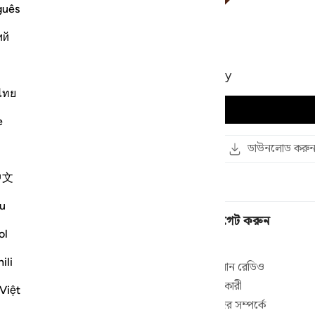
guês
ий
12
.
Yusuf
Mahmoud Khalil Al-Husary
ไทย
অডিও চালান
e
পড়ুন
লিংক কপি করুন
ডাউনলোড করু
中文
u
নেভিগেট করুন
ol
বাড়ি
ili
 এবং কুরআনের
কোরআন রেডিও
।
আবৃত্তিকারী
Việt
াইব করুন
আমাদের সম্পর্কে