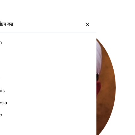
্বাচন কর
প্রবেশ কর
h
ف
is
esia
no