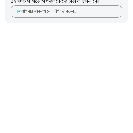
এই পদটি সম্পর্কে আপনার কোনো টীকা বা ভাবনা নেই।
আপনার ভাবনাগুলো লিপিবদ্ধ করুন…
Notes
placeholders
close