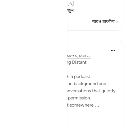
তারা উপেক্ষা করে মুখ ফেরাত। [২]
[১] অর্থাৎ, তাদের শো
…
আরও পড়ুন
আরও তাফসির
প্রতিফলন
ekaterina myachina
১৯ সপ্তাহ আগে
·
রেফারেন্সিং
আয়াহ ২:১১১, ১০:৩৯, ৮:২৩
When the Qur’an Stops Being Distant
It began, unexpectedly, with a podcast.
Not a short clip you play in the background and
forget—but one of those conversations that quietly
pulls you in, almost without permission.
I didn’t plan to finish it. But somewhere ...
আরো দেখুন
৯
০