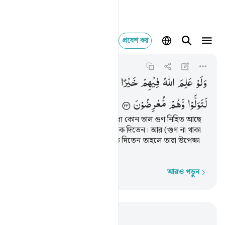
প্রবেশ কর
ولو علم الله فيهم خ
Al-Anfal
8:23
৮:২৩
وَلَوْ
عَلِمَ
اللّٰهُ
فِیْهِمْ
خَیْرًا
لَّاَسْمَعَهُمْ ؕ
وَلَوْ
اَسْمَعَهُمْ
لَتَوَلَّوْا
وَّهُمْ
مُّعْرِضُوْنَ
আল্লাহ যদি দেখতেন যে, তাদের মধ্যে কোন ভাল গুণ নিহিত আছে
তবে তিনি তাদেরকে শুনবার তাওফীক দিতেন। আর (গুণ না থাকা
অবস্থায়) তিনি যদি তাদেরকে শুনতে দিতেন তাহলে তারা উপেক্ষা
করে মুখ ফিরিয়ে নিত।
আরও পড়ুন
শব্দে শব্দে
প্রাসঙ্গিকভাবে পড়ুন