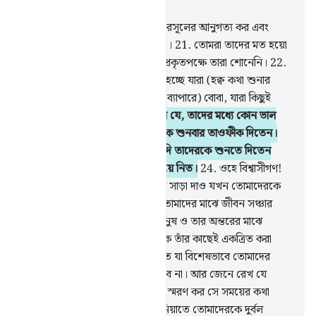
অধ্যায় ৮, পৃষ্ঠা ১৬১, জুজ ৯
20
.
ওহে বিশ্বাসীগণ! আল্লাহ ও তাঁর রসূলের আনুগত্য কর এবং
আদেশ শোনার পর তা অমান্য কর না।
21
.
তোমরা তাদের মত হয়ো
না যারা বলেছিল, ‘আমরা শুনলাম’; প্রকৃতপক্ষে তারা শোনেনি।
22
.
আল্লাহর নিকট সবচেয়ে নিকৃষ্ট জীব হচ্ছে যারা (হক্ব কথা শুনার
ব্যাপারে) বধির এবং (হক্ব কথা বলার ব্যাপারে) বোবা, যারা কিছুই
বোঝে না।
23
.
আল্লাহ যদি দেখতেন যে, তাদের মধ্যে কোন ভাল
গুণ নিহিত আছে তবে তিনি তাদেরকে শুনবার তাওফীক দিতেন।
আর (গুণ না থাকা অবস্থায়) তিনি যদি তাদেরকে শুনতে দিতেন
তাহলে তারা উপেক্ষা করে মুখ ফিরিয়ে নিত।
24
.
ওহে বিশ্বাসীগণ!
তোমরা আল্লাহ ও তাঁর রসূলের ডাকে সাড়া দাও যখন তোমাদেরকে
ডাকা হয় (এমন বিষয়ের দিকে) যা তোমাদের মাঝে জীবন সঞ্চার
করে, আর জেনে রেখ যে আল্লাহ মানুষ ও তার অন্তরের মাঝে
প্রতিবন্ধক হয়ে যান আর তোমাদেরকে তাঁর কাছেই একত্রিত করা
হবে।
25
.
সতর্ক থাক সেই শাস্তি হতে যা বিশেষভাবে তোমাদের
যালিম লোকেদেরকেই আক্রমন করবে না। আর জেনে রেখ যে
আল্লাহ শাস্তিদানে খুবই কঠোর।
26
.
স্মরণ কর সে সময়ের কথা
যখন তোমরা ছিলে সংখ্যায় অল্প, দুনিয়াতে তোমাদেরকে দুর্বল