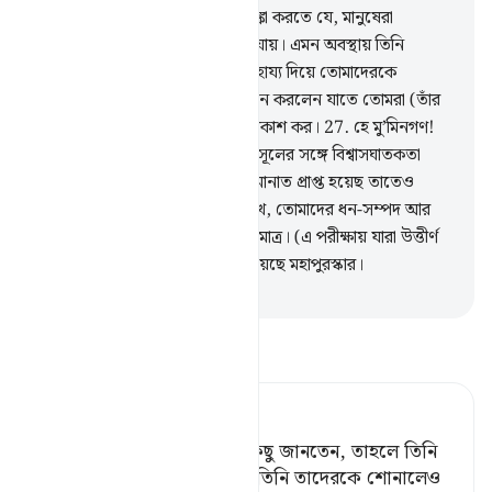
হিসেবে গণ্য করা হত। তোমরা আশঙ্কা করতে যে, মানুষেরা
তোমাদের কখন না হঠাৎ ধরে নিয়ে যায়। এমন অবস্থায় তিনি
তোমাদেরকে আশ্রয় দিলেন, তাঁর সাহায্য দিয়ে তোমাদেরকে
শক্তিশালী করলেন, উত্তম জীবিকা দান করলেন যাতে তোমরা (তাঁর
নির্দেশ পালনের মাধ্যমে) কৃতজ্ঞতা প্রকাশ কর।
27
.
হে মু’মিনগণ!
তোমরা জেনে বুঝে আল্লাহ ও তাঁর রসূলের সঙ্গে বিশ্বাসঘাতকতা
করো না, আর যে বিষয়ে তোমরা আমানাত প্রাপ্ত হয়েছ তাতেও
বিশ্বাস ভঙ্গ করো না।
28
.
জেনে রেখ, তোমাদের ধন-সম্পদ আর
সন্তান- সন্ততি হচ্ছে পরীক্ষার সামগ্রী মাত্র। (এ পরীক্ষায় যারা উত্তীর্ণ
হবে তাদের জন্য) আল্লাহর নিকট রয়েছে মহাপুরস্কার।
-
Taisirul Quran
তাফসীর পড়ুন
Tafsir Ahsanul Bayaan
আল্লাহ যদি তাদের মধ্যে ভাল কিছু জানতেন, তাহলে তিনি
তাদেরকে শোনাতেন।[১] কিন্তু তিনি তাদেরকে শোনালেও