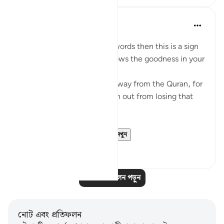
Mohannad Hakeem
৪ বছর পূর্বে
·
রেফারেন্সিং
আয়াহ ৮:২৩
If Allah made you hear His words then this is a sign
that Allah loves you and knows the goodness in your
heart
If you see yourself turning away from the Quran, for
whatever reason then watch out from losing that
status and that closeness.
PS: If these reflect...
আরো দেখুন
৩৬
৯
আরও প্রতিফলন পড়ুন
নোট এবং প্রতিফলন