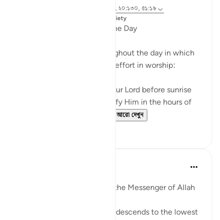
রেফারেন্সিং
আয়াহ ৭৬:২৫-২৬, ৫০:৩৯-৪০, ২০:১৩০, ৫১:১৮
পোস্ট করা হয়েছে
Muslim American Society
Special Hours throughout the Day
There are three times throughout the day in which
God urges us to exert extra effort in worship:
And glorify the praises of your Lord before sunrise
and before sunset, and glorify Him in the hours of
the night and at both en...
আরো দেখুন
২১
৩
Prophetic Commentary
৮ বছর পূর্বে
·
রেফারেন্সিং
আয়াহ ৫১:১৮
Abu Hurayrah narrates that the Messenger of Allah
(saws) said:
'Allah, Blessed and Exalted, descends to the lowest