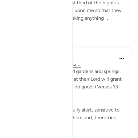
sky every night when the last third of the night is
left. He says: ‘Who is calling upon me so that they
may be answered? Who is asking anything ...
আরো দেখুন
১
০
In the Shade of the Quran
৩১ সপ্তাহ আগে
·
রেফারেন্সিং
আয়াহ ৫১:১৫-১৯
The God-fearing will be amid gardens and springs.
They will happily receive what their Lord will grant
them; for they were keen to do good. (Verses 15-
16)
This God-fearing group are fully alert, sensitive to
the fact that God watches them and, therefore,
they...
আরো দেখুন
০
০