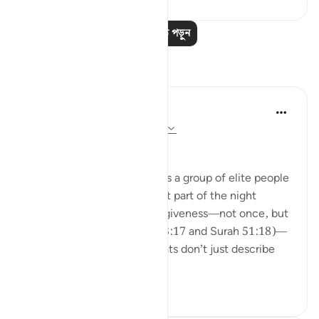
আরও পাঠ পড়ুন
প্রতিফলন
Hausa Dictionary
গত বছর
·
রেফারেন্সিং
আয়াহ ৩:১৭, ৫১:১৮
﷽
The fact that Allah mentions a group of elite people
who wake up in the quietest part of the night
(before fajr) to seek His forgiveness—not once, but
twice in the Qur’an (Surah 3:17 and Surah 51:18)—
is deeply moving. These ayats don’t just describe
righteo...
আরো দেখুন
১৫
২