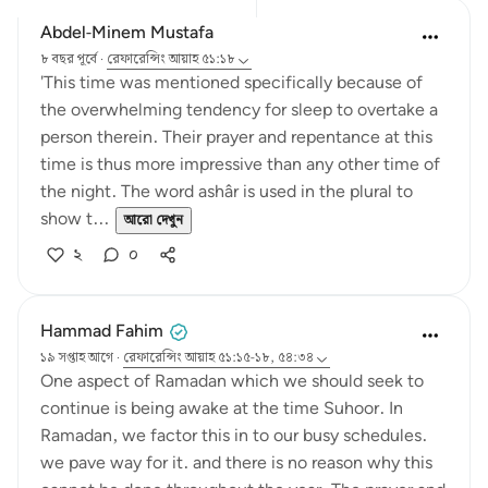
Abdel-Minem Mustafa
৮ বছর পূর্বে
·
রেফারেন্সিং
আয়াহ ৫১:১৮
'This time was mentioned specifically because of
the overwhelming tendency for sleep to overtake a
person therein. Their prayer and repentance at this
time is thus more impressive than any other time of
the night. The word ashâr is used in the plural to
show t...
আরো দেখুন
২
০
Hammad Fahim
১৯ সপ্তাহ আগে
·
রেফারেন্সিং
আয়াহ ৫১:১৫-১৮, ৫৪:৩৪
One aspect of Ramadan which we should seek to
continue is being awake at the time Suhoor. In
Ramadan, we factor this in to our busy schedules.
we pave way for it. and there is no reason why this