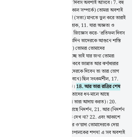
হয়েছে তা অবশ্যই সত্য।
6
.
কর্মফল দিবস অবশ্যই আসবে।
7
.
বহু
পথ বিশিষ্ট আকাশের শপথ।
8
.
(পরকাল সম্পর্কে) তোমরা অবশ্যই
রয়েছ মতভেদের মধ্যে।
9
.
যারা সেই (সত্য) মানতে ভুল করে তারাই
গুমরাহ।
10
.
অনুমানকারীরা ধ্বংস হোক,
11
.
যারা অজ্ঞতা ও
উদাসীনতার মধ্যে রয়েছে।
12
.
তারা জিজ্ঞেস করে- ‘প্রতিফল দিবস
কবে হবে?’
13
.
(তা হবে সেদিন) যেদিন তাদেরকে আগুনে শাস্তি
দেয়া হবে।
14
.
(তাদেরকে বলা হবে) তোমরা তোমাদের
(কৃতকর্মের) শাস্তি ভোগ কর, এটা হচ্ছে তাই যার জন্য তোমরা
তাড়াহুড়া করছিলে।
15
.
মুত্তাকীরা থাকবে জান্নাত আর ঝর্ণাধারার
মাঝে।
16
.
তাদের প্রতিপালক যা তাদেরকে দিবেন তা তারা ভোগ
করবে, কারণ তারা পূর্বে (দুনিয়ার জীবনে) ছিল সৎকর্মশীল,
17
.
তারা রাত্রিকালে খুব কমই শয়ন করত।
18
.
আর তারা রাত্রির শেষ
প্রহরে ক্ষমা প্রার্থনা করত।
19
.
এবং তাদের ধন-মালে আছে
যাঞ্ঝাকারী ও বঞ্চিতদের অধিকার (যা তারা আদায় করত)।
20
.
নিশ্চিত বিশ্বাসীদের জন্য পৃথিবীতে আছে নিদর্শন,
21
.
আর (নিদর্শন
আছে) তোমাদের মাঝেও, তোমরা কি দেখ না?
22
.
এবং আকাশে
আছে তোমাদের রিযক আর আছে যার ও‘য়াদা তোমাদেরকে দেয়া
হয়েছে।
23
.
আকাশ ও যমীনের প্রতিপালকের শপথ! এ সব অবশ্যই