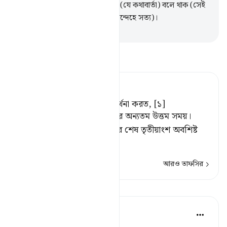
সত্য, এমনই দৃঢ় সত্য যেমন তোমরা (যে কথাবার্তা) বলে থাক (সেই
কথাবার্তা বলার ব্যাপারটা যেমন নিঃসন্দেহে সত্য)।
-
Taisirul Quran
তাফসীর পড়ুন
Tafsir Ahsanul Bayaan
রাত্রির শেষ প্রহরে তারা ক্ষমা প্রার্থনা করত, [১]
[১] ভোরের সময়টি দু'আ গ্রহণের অন্যতম উত্তম সময়।
হাদীসে এসেছে যে, "যখন রাতের শেষ তৃতীয়াংশ অবশিষ্ট
থাকে,
…
আরও পড়ুন
আরও তাফসির
পাঠ
Dr. Magdy Al-Hilali
৫ বছর পূর্বে
·