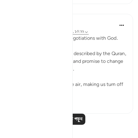
পাঠ
Ammar AlShukry
৪ বছর পূর্বে
·
রেফারেন্সিং
আয়াহ ১৭:৬৮-৬৯, ১০:২২
⁣Storms make you go into negotiations with God. ⁣⁣
It could be a storm at sea as described by the Quran,
where people implore Allah and promise to change
if they live to see land again. ⁣⁣
It could be turbulence in the air, making us turn off
our movie a...
আরো দেখুন
৩৮
৩
আরও পাঠ পড়ুন
প্রতিফলন