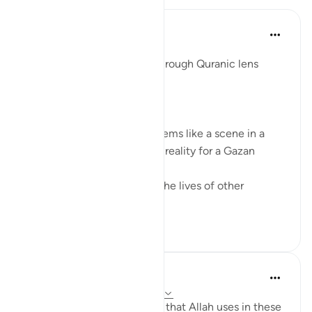
Syaari Ab Rahman
গত বছর
·
রেফারেন্সিং
আয়াহ ১৭:৬৮-৭৭
AL ISRAA SERIES ~ Gaza Through Quranic lens
Ayat 68 - 77
EXPELLING ARROGANCE
Losing all your 9 children seems like a scene in a
dramatic movie. Alas, it is a reality for a Gazan
doctor, Dr Alaa Al-Najjar.
While she was busy saving the lives of other
children...
আরো দেখুন
৮
২
Humairah
৪ বছর পূর্বে
·
রেফারেন্সিং
আয়াহ ১৭:৬৭-৬৯
The analogy of sea and land that Allah uses in these