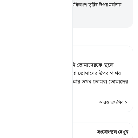
দিয়েছি আর আমি তাদেরকে আমার অধিকাংশ সৃষ্টির উপর মর্যাদায়
শ্রেষ্ঠত্ব দান করেছি।
-
Taisirul Quran
তাফসীর পড়ুন
Tafsir Ahsanul Bayaan
তোমরা কি নিশ্চিত আছ যে, তিনি তোমাদেরকে স্থলে
কোথাও ভূগর্ভস্থ করবেন না অথবা তোমাদের উপর পাথর
বর্ষণকারী ঝড় পাঠাবেন না?[১] আর তখন তোমরা তোমাদের
কোন কর্মব
…
আরও পড়ুন
আরও তাফসির
কিরাত দেখুন
এই শ্লোকে আছে 1 সংযোগস্থল
সংযোগস্থল দেখুন