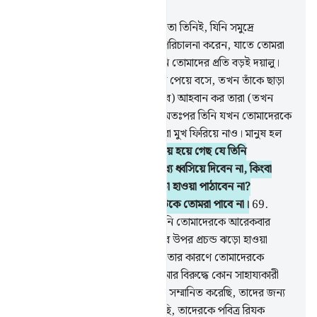
অধ্যায় ১৭, পৃষ্ঠা ২৬০, জুজ ১৫
66
.
তোমাদের (প্রকৃত) প্রতিপালক তো তিনিই, যিনি সমুদ্রে
তোমাদের জন্য সুস্থিরভাবে নৌযান পরিচালনা করেন, যাতে তোমরা
তাঁর অনুগ্রহ সন্ধান করতে পার, তিনি তোমাদের প্রতি বড়ই দয়ালু।
67
.
সমুদ্রে যখন বিপদ তোমাদেরকে পেয়ে বসে, তখন তাঁকে ছাড়া
অন্য যাদেরকে তোমরা (উপাস্য ভেবে) আহবান কর তারা (তখন
তোমাদের মন থেকে) হারিয়ে যায়। অতঃপর তিনি যখন তোমাদেরকে
স্থলে এনে বাঁচিয়ে দেন, তখন তোমরা মুখ ফিরিয়ে নাও। মানুষ হল
বড়ই অকৃতজ্ঞ।
68
.
তোমরা কি নির্ভয় হয়ে গেছ যে তিনি
তোমাদেরকে স্থলভাগেই যমীনের মধ্যে ধ্বসিয়ে দিবেন না, কিংবা
তোমাদের উপর শিলা বর্ষণকারী ঝড়ো হাওয়া পাঠাবেন না?
এমতাবস্থায় তোমাদের রক্ষাকারী কাউকে তোমরা পাবে না।
69
.
তোমরা কি ভয়হীন হয়ে গেছ যে, তিনি তোমাদেরকে আরেকবার
সমুদ্রে নিয়ে যাবেন না আর তোমাদের উপর প্রচন্ড ঝড়ো হাওয়া
পাঠাবেন না আর তোমাদের অকৃতজ্ঞতার কারণে তোমাদেরকে
ডুবিয়ে দেবেন না? তখন তোমরা আমার বিরুদ্ধে কোন সাহায্যকারী
পাবে না।
70
.
আমি আদাম সন্তানকে সম্মানিত করেছি, তাদের জন্য
জলে স্থলে যানবাহনের ব্যবস্থা করেছি, তাদেরকে পবিত্র রিযক