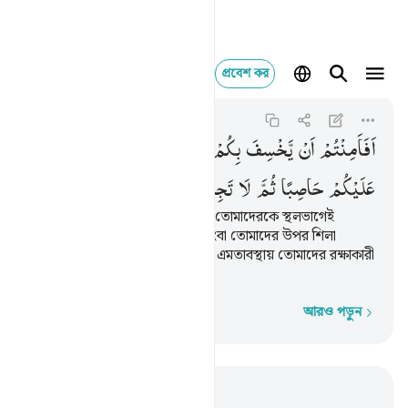
প্রবেশ কর
افامنتم ان يخسف بك
Al-Isra
17:68
১৭:৬৮
اَفَاَمِنْتُمْ
اَنْ
یَّخْسِفَ
بِكُمْ
جَانِبَ
الْبَرِّ
اَوْ
یُرْسِلَ
عَلَیْكُمْ
حَاصِبًا
ثُمَّ
لَا
تَجِدُوْا
لَكُمْ
وَكِیْلًا
তোমরা কি নির্ভয় হয়ে গেছ যে তিনি তোমাদেরকে স্থলভাগেই
যমীনের মধ্যে ধ্বসিয়ে দিবেন না, কিংবা তোমাদের উপর শিলা
বর্ষণকারী ঝড়ো হাওয়া পাঠাবেন না? এমতাবস্থায় তোমাদের রক্ষাকারী
কাউকে তোমরা পাবে না।
আরও পড়ুন
শব্দে শব্দে
প্রাসঙ্গিকভাবে পড়ুন