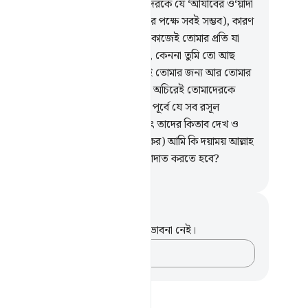
তিশোধ গ্রহণ করব।
42
.
অথবা আমি তাদেরকে যে ‘আযাবের ও‘য়াদা
েছি তা যদি তোমাকে দেখিয়ে দেই (আমার পক্ষে সবই সম্ভব), কারণ
ের উপর আমার পূর্ণ ক্ষমতা আছে।
43
.
কাজেই তোমার প্রতি যা
হী করা হয় তুমি তা দৃঢ়ভাবে আঁকড়ে ধর, কেননা তুমি তো আছ
ল সঠিক পথে।
44
.
কুরআন হল অবশ্যই তোমার জন্য আর তোমার
ির জন্য উপদেশ বাণী। আর এ সম্পর্কে অচিরেই তোমাদেরকে
য়াবদিহি করতে হবে।
45
.
আমি তোমার পূর্বে যে সব রসূল
িয়েছিলাম তাদেরকে জিজ্ঞেস কর (অর্থাৎ তাদের কিতাব দেখ ও
ের সত্যিকার অনুসারীদের নিকট যাচাই কর) আমি কি দয়াময় আল্লাহ
া কোন ইলাহ স্থির করেছিলাম যাদের ‘ইবাদাত করতে হবে?
isirul Quran
ট এবং প্রতিফলন
পদটি সম্পর্কে আপনার কোনো টীকা বা ভাবনা নেই।
আপনার ভাবনাগুলো লিপিবদ্ধ করুন…