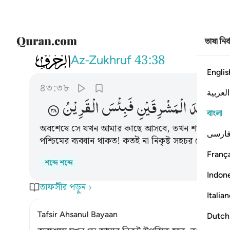
ভাষা নির
043
حتى اذا جاءنا قال يا ليت بيني وبينك ب
Az-Zukhruf
43:38
Englis
৪৩:৩৮
العربية
ْنَكَ
بُعْدَ
الْمَشْرِقَیْنِ
فَبِئْسَ
الْقَرِیْنُ
বাংলা
অবশেষে সে যখন আমার কাছে আসবে, তখন শয়ত্বানকে বল
ارسی
পশ্চিমের ব্যবধান থাকত! কতই না নিকৃষ্ট সহচর সে!
França
শব্দে শব্দে
Indon
তাফসীর পড়ুন
Italia
Tafsir Ahsanul Bayaan
Dutch