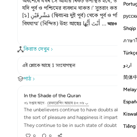
অবশেষে যখন সে আমার নিকট উপস্থিত হবে, তখন সে শ
Portu
যদি পূর্ব ও পশ্চিমের ব্যবধান থাকত।’ সুতরাং কত নিকৃষ্ট 
[১] مَشْرِقَيْنِ (দ্বিবচনঃ দুই পূর্ব) থেকে পূর্ব ও পশ্চিমকে বুঝানো হয়েছে। فَبِئْسَ الْقَرِيْنُ এর 'মাখসূস
русск
বিযযাম্ম' (নিন্দিত) ঊহ্য আছেঃ أَنْتَ أَيُّهَا
…
আরও পড়ুন
Shqip
ภาษา
কিরাত দেখুন
Türkç
اردو
এই শ্লোকে আছে 1 সংযোগস্থল
简体
পাঠ
Melay
In the Shade of the Quran
Españ
৩১ সপ্তাহ আগে
·
রেফারেন্সিং
আয়াহ ৪৩:৩৮
The unbelievers continue to have doubts about the Q
Kiswah
the sort of pleasure and happiness it imparts so that
They continue to be in such state of doubt "until t
Tiếng 
০
০