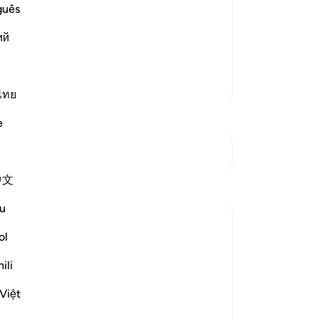
য়তানকে বলবে, ‘হায়! আমার ও তোমার মাঝে
প্র
guês
সহচর সে! [১]
দিয়
ий
তাদ
ওয়া
সর
আরও তাফসির
জাত
ไทย
জও
e
পাঠ
তাদ
সংযোগস্থল দেখুন
ছাড়
中文
-
Ta
u
নো
ol
এই 
ur'an because their hearts have not felt
ili
 they appreciate the truth it advocates.
he Last Hour comes sudd...
আরো দেখুন
Việt