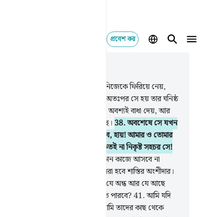
প্রবেশ কর
াসঙ্গিকভাবে পড়ুন
যায় ৪৩, পৃষ্ঠা ৪৪৩, জুজ ২৫
.
যে ব্যক্তি দয়াময় আল্লাহর স্মরণ থেকে নিজেকে ফিরিয়ে নেয়,
 তার জন্য শয়ত্বানকে নিয়োজিত করি, অতঃপর সে হয় তার ঘনিষ্ঠ
চর।
37
.
তারাই মানুষকে সৎপথে চলতে অবশ্যই বাধা দেয়, আর
ুষ মনে করে যে, তারা সঠিক পথে রয়েছে।
38
.
অবশেষে সে যখন
ার কাছে আসবে, তখন শয়ত্বানকে বলবে, হায়! আমার ও তোমার
ে যদি পূর্ব ও পশ্চিমের ব্যবধান থাকত! কতই না নিকৃষ্ট সহচর সে!
.
তোমাদের হা-হুতাশ আজ তোমাদের কোন কাজে আসবে না
েতু তোমরা সীমালঙ্ঘন করেছিলে। তোমরা হবে শাস্তির অংশীদার।
.
তুমি কি বধিরকে শুনাতে পারবে অথবা যে অন্ধ আর যে আছে
্পষ্ট পথভ্রষ্টের মধ্যে তাকে সৎপথ দেখাতে পারবে?
41
.
আমি যদি
াকে (দুনিয়া থেকে) নিয়েও যাই, তবু আমি তাদের কাছ থেকে