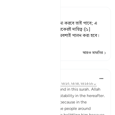
তাফসীর পড়ুন
Tafsir Ahsanul Bayaan
সেখানে তারা স্থায়ী হয়ে যা কামনা করবে তাই পাবে; এ
প্রতিশ্রুতি পূরণ তোমার প্রতিপালকেরই দায়িত্ব।[১]
[১] অর্থাৎ, এমন প্রতিশ্রুতি যা অবশ্যই পালন করা হবে।
যে
…
আরও পড়ুন
আরও তাফসির
পাঠ
Samia Mubarak
৪ বছর পূর্বে
·
রেফারেন্সিং
আয়াহ ২৫:৭৫-৭৬, ২৫:১০, ২৫:২৪, ২৫:১৫-১৬
Go through these verses found in this surah. Allah
continues to pull us to true stability in the hereafter.
What a comfort! Especially because in the
beginning of the chapter, the people around