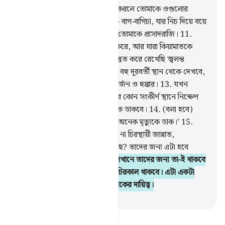
10
.
মহা কল্যাণময় তিনি যিনি ইচ্ছে করলে তোমাকে ওগুলোর
চেয়েও উৎকৃষ্ট জিনিস দিতে পারেন- বাগ-বাগিচা, যার নিচ দিয়ে বয়ে
চলেছে নির্ঝরিণী, দিতে পারেন তিনি তোমাকে প্রাসাদরাজি।
11
.
আসলে তারা কিয়ামাতকে অস্বীকার করে, আর যারা কিয়ামাতকে
অস্বীকার করে, তাদের জন্য আমি প্রস্তুত করে রেখেছি জ্বলন্ত
আগুন।
12
.
আগুন যখন তাদেরকে বহু দূরবর্তী স্থান থেকে দেখবে,
তখন তারা শুনতে পারে তার ক্রুদ্ধ গর্জন ও হুঙ্কার।
13
.
যখন
তাদেরকে এক সঙ্গে বেঁধে জাহান্নামের কোন সংকীর্ণ স্থানে নিক্ষেপ
করা হবে, তখন সেখানে তারা মৃত্যুকে ডাকবে।
14
.
(বলা হবে)
‘তোমরা আজ এক মৃত্যুকে ডেক না, অনেক মৃত্যুকে ডাক।’
15
.
তাদেরকে জিজ্ঞেস কর- এটাই উত্তম না চিরস্থায়ী জান্নাত,
মুত্তাকীদেরকে যার ওয়াদা দেয়া হয়েছে? তাদের জন্য এটা হবে
প্রতিদান ও শেষ আবাসস্থল।
16
.
সেখানে তাদের জন্য তা-ই থাকবে
যা তারা ইচ্ছে করবে। সেখানে তারা চিরকাল থাকবে। এটা একটা
ওয়াদা যা পূরণ করা তোমার প্রতিপালকের দায়িত্ব।
-
Taisirul Quran