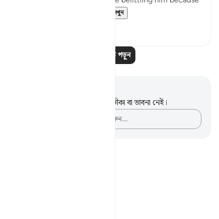
prophet Muhammad ﷺ were belittling him because
he didn’t have the ...
আরো দেখুন
২২
২
আরও পাঠ পড়ুন
নোট এবং প্রতিফলন
এই পদটি সম্পর্কে আপনার কোনো টীকা বা ভাবনা নেই।
আপনার ভাবনাগুলো লিপিবদ্ধ করুন…