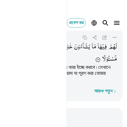
প্রবেশ কর
لهم فيها ما يشاءون خال
Al-Furqan
25:16
২৫:১৬
لَهُمْ
فِیْهَا
مَا
یَشَآءُوْنَ
خٰلِدِیْنَ ؕ
كَانَ
عَلٰی
رَبِّكَ
وَعْدًا
مَّسْـُٔوْلًا
সেখানে তাদের জন্য তা-ই থাকবে যা তারা ইচ্ছে করবে। সেখানে
তারা চিরকাল থাকবে। এটা একটা ওয়াদা যা পূরণ করা তোমার
প্রতিপালকের দায়িত্ব।
আরও পড়ুন
শব্দে শব্দে
প্রাসঙ্গিকভাবে পড়ুন
অধ্যায় ২৫, পৃষ্ঠা ৩২৫, জুজ ১৮