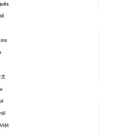
সৃষ
আরও পড়ুন
guês
অপ্
ий
আকা
আর 
প্র
মহা
ไทย
ি রাত্রি দ্বারা দিনকে আচ্ছাদিত করেন এবং
ক্ষ
তিনি করেছেন নিয়মাধীন। প্রত্যেকেই আবর্তন করে এক
e
অতঃ
্ষমাশীল।
জন্
তোম
中文
আরও তাফসির
এক 
তোম
u
প্রতিফলন
কোন
মহল
ol
J Yousef
-
Ta
ili
৮ বছর পূর্বে
·
আয়াহ ৩৮:৬৬, ৪০:৪২, ৩৯:৫, ৭১:১০, ২
রেফারেন্সিং
নো
০:৮২
Việt
পোস্ট করা হয়েছে
The 99 Names of Allah
এই 