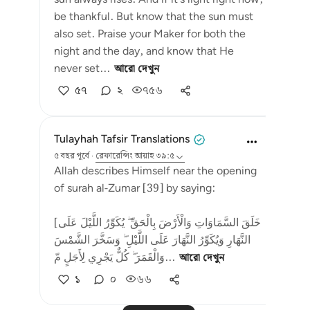
be thankful. But know that the sun must
also set. Praise your Maker for both the
night and the day, and know that He
never set...
আরো দেখুন
৫৭
২
৭৫৬
Tulayhah Tafsir Translations
৫ বছর পূর্বে
·
রেফারেন্সিং
আয়াহ ৩৯:৫
Allah describes Himself near the opening
of surah al-Zumar [39] by saying:
[خَلَقَ السَّمَاوَاتِ وَالْأَرْضَ بِالْحَقِّ ۖ يُكَوِّرُ اللَّيْلَ عَلَى
النَّهَارِ وَيُكَوِّرُ النَّهَارَ عَلَى اللَّيْلِ ۖ وَسَخَّرَ الشَّمْسَ
وَالْقَمَرَ ۖ كُلٌّ يَجْرِي لِأَجَلٍ مّ...
আরো দেখুন
১
০
৬৬