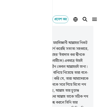
প্রবেশ কর
াসঙ্গিকভাবে পড়ুন
যায় ৩৯, পৃষ্ঠা ৪১৩, জুজ ২৩
এ কিতাব নাযিল হয়েছে মহাপরাক্রমশালী মহাবিজ্ঞানী আল্লাহর নিকট
ে।
2
.
আমি তোমার প্রতি এ কিতাব অবতীর্ণ করেছি সত্যতা সহকারে,
ে নেই কোন প্রকার মিথ্যে) কাজেই আল্লাহর ‘ইবাদাত কর দ্বীনকে
্থাৎ আনুগত্য, হুকুম পালন, দাসত্ব ও গোলামীকে) একমাত্র তাঁরই
 নির্দিষ্ট করে।
3
.
জেনে রেখ, খালেস দ্বীন কেবল আল্লাহরই জন্য।
া তাঁকে বাদ দিয়ে অন্যদেরকে অভিভাবক বানিয়ে নিয়েছে তারা বলে-
া তাদের ‘ইবাদাত একমাত্র এ উদ্দেশ্যেই করি যে, তারা আমাদেরকে
লাহর নৈকট্যে পৌঁছে দেবে। (সত্য পথ থেকে সরে গিয়ে মিথ্যে পথ
তের জন্ম দিয়ে) তারা যে মতভেদ করছে, আল্লাহ তার চূড়ান্ত
ালা করে দেবেন। যে মিথ্যেবাদী ও কাফির আল্লাহ তাকে সঠিক পথ
ান না।
4
.
আল্লাহ সন্তান গ্রহণ করার ইচ্ছে করলে তিনি তার