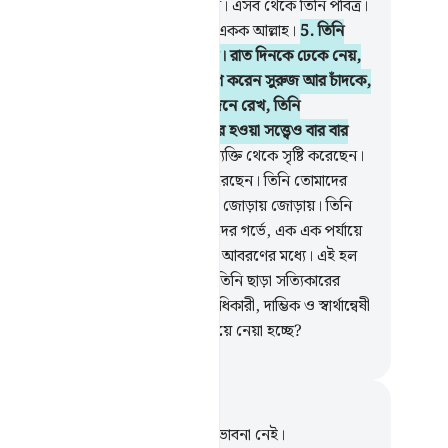
্টিকুল থেকে নিজ পছন্দ মত বেছে নিতেন। এসব থেকে তিনি পবিত্র।
রতিরোধ্য ক্ষমতার অধিকারী তিনি এক ও একক আল্লাহ।
5
.
তিনি
শ ও পৃথিবী সৃষ্টি করেছেন যথাযথভাবে। রাত দিনকে ঢেকে নেয়,
দিন ঢেকে নেয় রাতকে। তিনিই নিয়ন্ত্রণ করেন সুরুজ আর চাঁদকে,
ত্যেকেই চলছে নির্দিষ্ট সময় অনুসারে। জেনে রেখ, তিনি
পরাক্রমশালী, পরম ক্ষমাশীল (মহাশক্তিধর হওয়া সত্ত্বেও বার বার
মা করেন)।
6
.
তিনি তোমাদেরকে একই ব্যক্তি থেকে সৃষ্টি করেছেন।
পর তার থেকে তিনি তার জুড়ি সৃষ্টি করেছেন। তিনি তোমাদের
য বানিয়েছেন আট গৃহপালিত পশু (চার) জোড়ায় জোড়ায়। তিনি
াদেরকে সৃষ্টি করেছেন তোমাদের মায়েদের গর্ভে, এক এক পর্যায়ে
এক আকৃতি দিয়ে, তিন তিনটি অন্ধকার আবরণের মধ্যে। এই হল
াদের প্রতিপালক, সর্বময় কর্তৃত্ব তাঁরই, তিনি ছাড়া সত্যিকারের
 ইলাহ নেই, কাজেই (ভুয়ো ক্ষমতার অধিকারী, দাম্ভিক ও স্বার্থান্বেষী
 কর্তৃক) তোমাদেরকে কোন্ দিকে ফিরিয়ে নেয়া হচ্ছে?
isirul Quran
ট এবং প্রতিফলন
পদটি সম্পর্কে আপনার কোনো টীকা বা ভাবনা নেই।