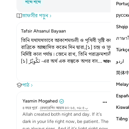
শব্দে শব্দে
Portu
তাফসীর পড়ুন
русск
Shqip
Tafsir Ahsanul Bayaan
ภาษา
তিনি যথাযথভাবে আকাশমন্ডলী ও পৃথিবী সৃষ্টি করেছেন। তিন
রাত্রিকে আচ্ছাদিত করেন দিন দ্বারা,[১] চন্দ্র ও সূর্যকে 
Türkç
নির্দিষ্ট কাল পর্যন্ত। জেনে রাখ, তিনি পরাক্রমশালী, পরম ক
[১] تَكْوِيْرٌ -এর অর্থ এক বস্তুকে অপর বস
…
اردو
আরও পড়ুন
简体
Melay
পাঠ
Españ
Yasmin Mogahed
Kiswah
৪ বছর পূর্বে
·
রেফারেন্সিং
আয়াহ ৪০:৬৫, ৩৯:৫
Allah created both night and day. If it's
Tiếng 
dark in your life right now, be patient. The
sun always rises. And if it's light right now,