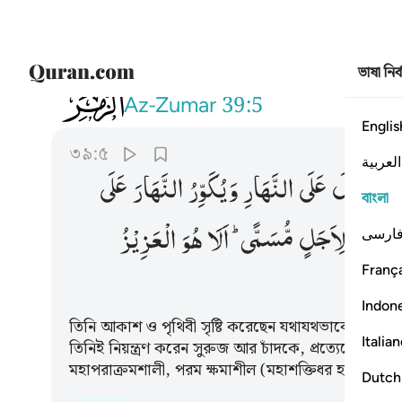
ভাষা নির
039
خلق السماوات والارض بالحق يكور الل
Az-Zumar
39:5
Englis
৩৯:৫
العربية
وِّرُ
الَّیْلَ
عَلَی
النَّهَارِ
وَیُكَوِّرُ
النَّهَارَ
عَلَی
বাংলা
َّجْرِیْ
لِاَجَلٍ
مُّسَمًّی ؕ
اَلَا
هُوَ
الْعَزِیْزُ
ارسی
França
Indon
তিনি আকাশ ও পৃথিবী সৃষ্টি করেছেন যথাযথভাবে। রাত 
Italia
তিনিই নিয়ন্ত্রণ করেন সুরুজ আর চাঁদকে, প্রত্যেকেই চলছে
মহাপরাক্রমশালী, পরম ক্ষমাশীল (মহাশক্তিধর হওয়া সত্ত্বে
Dutch