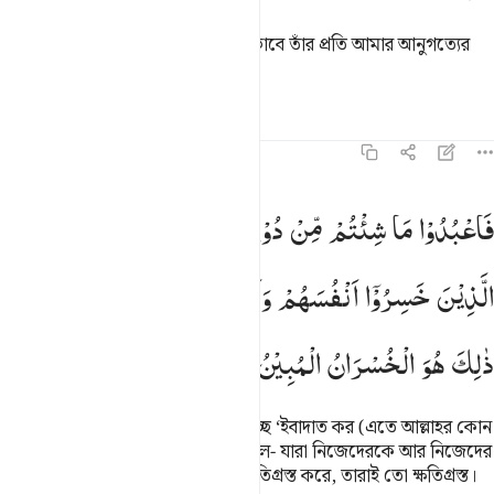
বল- আমি ‘ইবাদাত করি আল্লাহর বিশুদ্ধভাবে তাঁর প্রতি আমার আনুগত্যের
মাধ্যমে।
তাফসির
পাঠ
প্রতিফলন
৩৯:১৫
اعبدوا ما شيتم من دونه قل ان الخاسرين الذين خسروا انفسهم واهليهم يو
فَاعْبُدُوْا
مَا
شِئْتُمْ
مِّنْ
دُوْنِهٖ ؕ
قُلْ
اِنَّ
الْخٰسِرِیْنَ
َٱعْبُدُوا۟ مَا شِئْتُم مِّن دُونِهِۦ ۗ قُلْ إِنَّ ٱلْخَـٰسِرِينَ ٱلَّذِينَ خَسِرُوٓا۟ أ
الَّذِیْنَ
خَسِرُوْۤا
اَنْفُسَهُمْ
وَاَهْلِیْهِمْ
یَوْمَ
الْقِیٰمَةِ ؕ
اَلَا
ذٰلِكَ
هُوَ
الْخُسْرَانُ
الْمُبِیْنُ
অতএব, তাঁকে বাদ দিয়ে তোমরা যার ইচ্ছে ‘ইবাদাত কর (এতে আল্লাহর কোন
ক্ষতি হবে না, ক্ষতি তোমাদেরই হবে)। বল- যারা নিজেদেরকে আর নিজেদের
পরিবার-পরিজনকে ক্বিয়ামতের দিনে ক্ষতিগ্রস্ত করে, তারাই তো ক্ষতিগ্রস্ত।