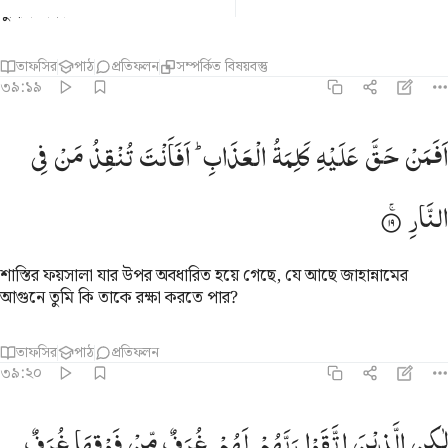
বুদ্ধিসম্পন্ন।
তাফসির
পাঠ
প্রতিফলন
সম্পর্কিত বিষয়বস্তু
৩৯:১৯
فمن حق عليه كلمة العذاب افانت تنقذ من في النار ١٩
اَفَمَنْ
حَقَّ
عَلَیْهِ
كَلِمَةُ
الْعَذَابِ ؕ
اَفَاَنْتَ
تُنْقِذُ
مَنْ
فِی
َفَمَنْ حَقَّ عَلَيْهِ كَلِمَةُ ٱلْعَذَابِ أَفَأَنتَ تُنقِذُ مَن فِى ٱلنَّارِ ١٩
النَّارِ
শাস্তির ফয়সালা যার উপর অবধারিত হয়ে গেছে, যে আছে জাহান্নামের
আগুনে তুমি কি তাকে রক্ষা করতে পার?
তাফসির
পাঠ
প্রতিফলন
৩৯:২০
اكن الذين اتقوا ربهم لهم غرف من فوقها غرف مبنية تجري من تحتها الانهار
لٰكِنِ
الَّذِیْنَ
اتَّقَوْا
رَبَّهُمْ
لَهُمْ
غُرَفٌ
مِّنْ
فَوْقِهَا
غُرَفٌ
َـٰكِنِ ٱلَّذِينَ ٱتَّقَوْا۟ رَبَّهُمْ لَهُمْ غُرَفٌۭ مِّن فَوْقِهَا غُرَفٌۭ مَّبْنِيَّةٌۭ 