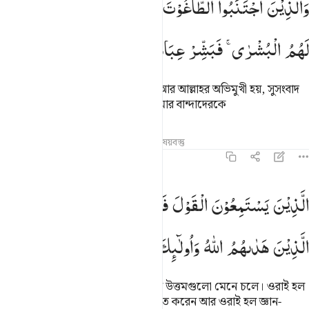
وَالَّذِیْنَ
اجْتَنَبُوا
الطَّاغُوْتَ
اَنْ
یَّعْبُدُوْهَا
وَاَنَابُوْۤا
اِلَی
اللّٰهِ
َٱلَّذِينَ ٱجْتَنَبُوا۟ ٱلطَّـٰغُوتَ أَن يَعْبُدُوهَا وَأَنَابُوٓا۟ إِلَى ٱللَّهِ لَهُمُ ٱلْبُشْرَىٰ ۚ فَبَشِّرْ عِبَ
لَهُمُ
الْبُشْرٰی ۚ
فَبَشِّرْ
عِبَادِ
যারা তাগূতের দাসত্ব থেকে দূরে থাকে, আর আল্লাহর অভিমুখী হয়, সুসংবাদ
তাদেরই জন্য। কাজেই সুসংবাদ দাও আমার বান্দাদেরকে
তাফসির
পাঠ
প্রতিফলন
সম্পর্কিত বিষয়বস্তু
৩৯:১৮
لذين يستمعون القول فيتبعون احسنه اولايك الذين هداهم الله واولايك هم ا
الَّذِیْنَ
یَسْتَمِعُوْنَ
الْقَوْلَ
فَیَتَّبِعُوْنَ
اَحْسَنَهٗ ؕ
اُولٰٓىِٕكَ
لَّذِينَ يَسْتَمِعُونَ ٱلْقَوْلَ فَيَتَّبِعُونَ أَحْسَنَهُۥٓ ۚ أُو۟لَـٰٓئِكَ ٱلَّذِ
الَّذِیْنَ
هَدٰىهُمُ
اللّٰهُ
وَاُولٰٓىِٕكَ
هُمْ
اُولُوا
الْاَلْبَابِ
যারা মনোযোগ দিয়ে কথা শুনে আর এর উত্তমগুলো মেনে চলে। ওরাই হল
তারা আল্লাহ যাদেরকে সৎপথে পরিচালিত করেন আর ওরাই হল জ্ঞান-