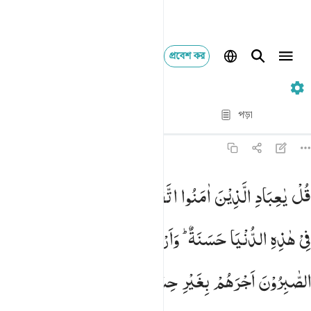
প্রবেশ কর
৩৯. Az-Zumar
পদ্য দ্বারা পদ্য
পড়া
অনুবাদ
: Taisirul Quran
৩৯:১০
ل يا عباد الذين امنوا اتقوا ربكم للذين احسنوا في هاذه الدنيا حسنة و
قُلْ
یٰعِبَادِ
الَّذِیْنَ
اٰمَنُوا
اتَّقُوْا
رَبَّكُمْ ؕ
لِلَّذِیْنَ
اَحْسَنُوْا
ُلْ يَـٰعِبَادِ ٱلَّذِينَ ءَامَنُوا۟ ٱتَّقُوا۟ رَبَّكُمْ ۚ لِلَّذِينَ أَحْسَنُوا۟ فِى هَـٰذِهِ ٱلدّ
فِیْ
هٰذِهِ
الدُّنْیَا
حَسَنَةٌ ؕ
وَاَرْضُ
اللّٰهِ
وَاسِعَةٌ ؕ
اِنَّمَا
یُوَفَّی
الصّٰبِرُوْنَ
اَجْرَهُمْ
بِغَیْرِ
حِسَابٍ