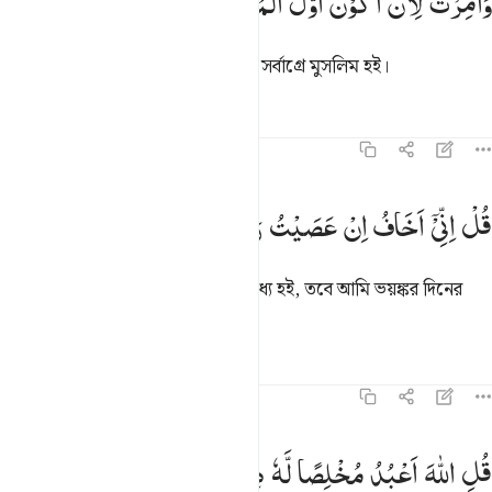
وَاُمِرْتُ
لِاَنْ
اَكُوْنَ
اَوَّلَ
الْمُسْلِمِیْنَ
َأُمِرْتُ لِأَنْ أَكُونَ أَوَّلَ ٱلْمُسْلِمِينَ ١٢
আমাকে আদেশ দেয়া হয়েছে আমি যেন সর্বাগ্রে মুসলিম হই।
তাফসির
পাঠ
প্রতিফলন
৩৯:১৩
ل اني اخاف ان عصيت ربي عذاب يوم عظيم ١٣
قُلْ
اِنِّیْۤ
اَخَافُ
اِنْ
عَصَیْتُ
رَبِّیْ
عَذَابَ
یَوْمٍ
عَظِیْمٍ
ُلْ إِنِّىٓ أَخَافُ إِنْ عَصَيْتُ رَبِّى عَذَابَ يَوْمٍ عَظِيمٍۢ ١٣
বল- আমি যদি আমার প্রতিপালকের অবাধ্য হই, তবে আমি ভয়ঙ্কর দিনের
শাস্তির ভয় করি।
তাফসির
পাঠ
প্রতিফলন
৩৯:১৪
ل الله اعبد مخلصا له ديني ١٤
قُلِ
اللّٰهَ
اَعْبُدُ
مُخْلِصًا
لَّهٗ
دِیْنِیْ
ُلِ ٱللَّهَ أَعْبُدُ مُخْلِصًۭا لَّهُۥ دِينِى ١٤