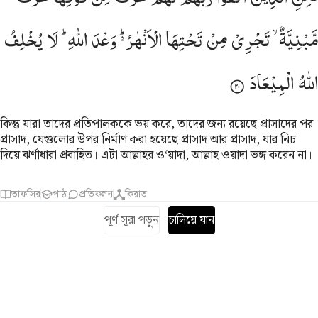
مَّبْنِیَّةٌ ۙ
تَجْرِیْ
مِنْ
تَحْتِهَا
الْاَنْهٰرُ ؕ۬
وَعْدَ
اللّٰهِ ؕ
لَا
یُخْلِفُ
اللّٰهُ
الْمِیْعَادَ
কিন্তু যারা তাদের প্রতিপালককে ভয় করে, তাদের জন্য রয়েছে প্রাসাদের পর
প্রাসাদ, যেগুলোর উপর নির্মাণ করা হয়েছে প্রাসাদ আর প্রাসাদ, যার নিচ
দিয়ে ঝর্ণাধারা প্রবাহিত। এটা আল্লাহর ও‘য়াদা, আল্লাহ ওয়াদা ভঙ্গ করেন না।
তাফসির
পাঠ
প্রতিফলন
কিরাত
পূর্ণ সূরা পড়ুন
চালিয়ে যান