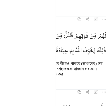
জেনে রেখ, এটাই হল স্পষ্ট ক্ষতি।
তাফসির
পাঠ
প্রতিফলন
৩৯:১৬
هم من فوقهم ظلل من النار ومن تحتهم ظلل ذالك يخوف الله به عباده يا 
لَهُمْ
مِّنْ
فَوْقِهِمْ
ظُلَلٌ
مِّنَ
النَّارِ
وَمِنْ
تَحْتِهِمْ
ظُلَلٌ ؕ
َهُم مِّن فَوْقِهِمْ ظُلَلٌۭ مِّنَ ٱلنَّارِ وَمِن تَحْتِهِمْ ظُلَلٌۭ ۚ ذَٰلِكَ يُخَوِّفُ ٱللَّهُ بِهِۦ عِبَادَهُ
ذٰلِكَ
یُخَوِّفُ
اللّٰهُ
بِهٖ
عِبَادَهٗ ؕ
یٰعِبَادِ
فَاتَّقُوْنِ
তাদের উপরেও থাকবে আগুনের স্তর, আর নীচেও থাকবে (আগুনের) স্তর।
এ রকম পরিণতির ব্যাপারে আল্লাহ তাঁর বান্দাহদেরকে সাবধান করছেন।
কাজেই হে আমার বান্দাহরা! আমাকে ভয় কর।
তাফসির
পাঠ
প্রতিফলন
৩৯:১৭
الذين اجتنبوا الطاغوت ان يعبدوها وانابوا الى الله لهم البشرى فبشر عباد