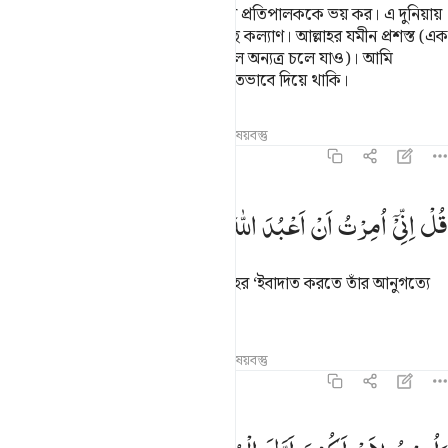
বল, হে ঈমানদারগণ! তোমরা তোমাদের প্রতিপালককে ভয় কর। এ দুনিয়ায়
যারা ভাল কাজ করবে, তাদের জন্য আছে কল্যাণ। আল্লাহর যমীন প্রশস্ত (এক
এলাকায় ‘ইবাদাত-বন্দেগী করা কঠিন হলে অন্যত্র চলে যাও)। আমি
ধৈর্যশীলদেরকে তাদের পুরস্কার অপরিমিতভাবে দিয়ে থাকি।
তাফসির
পাঠ
প্রতিফলন
সম্পর্কিত বিষয়বস্তু
৩৯:১১
ل اني امرت ان اعبد الله مخلصا له الدين ١١
قُلْ
اِنِّیْۤ
اُمِرْتُ
اَنْ
اَعْبُدَ
اللّٰهَ
مُخْلِصًا
لَّهُ
الدِّیْنَ
ُلْ إِنِّىٓ أُمِرْتُ أَنْ أَعْبُدَ ٱللَّهَ مُخْلِصًۭا لَّهُ ٱلدِّينَ ١١
বল- আমাকে আদেশ দেয়া হয়েছে আল্লাহর ‘ইবাদাত করতে তাঁর আনুগত্যে
একনিষ্ঠ হয়ে।
তাফসির
পাঠ
প্রতিফলন
সম্পর্কিত বিষয়বস্তু
৩৯:১২
امرت لان اكون اول المسلمين ١٢