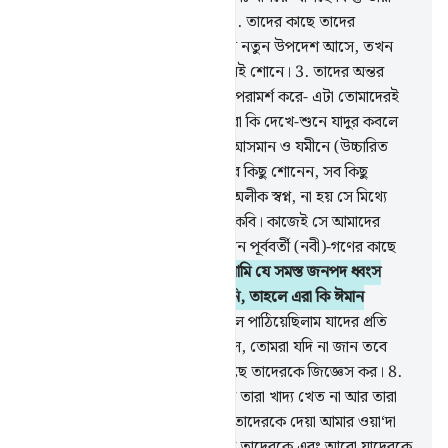
গাফলতিতে মুখ ফিরিয়ে রেখেছে।
2
.
তাদের কাছে তাদের
প্রতিপালকের পক্ষ হতে যখনই কোন নতুন উপদেশ আসে, তখন
তারা তা হাসি-তামাশার বস্তু মনে করেই শোনে।
3
.
তাদের অন্তর
থাকে খেলায় মগ্ন। যালিমরা গোপনে পরামর্শ করে- এটা তোমাদেরই
মত মানুষ ছাড়া কি অন্য কিছু? তোমরা কি দেখে-শুনে যাদুর কবলে
পড়বে?
4
.
বল, ‘আমার প্রতিপালক আসমান ও যমীনে (উচ্চারিত
প্রতিটি) কথাই জানেন, আর তিনি সব কিছু শোনেন, সব কিছু
জানেন।’
5
.
তারা এও বলে, ‘এসব অলীক স্বপ্ন, না হয় সে মিথ্যে
উদ্ভাবন করেছে, না হয় সে একজন কবি। কাজেই সে আমাদের
কাছে এমন নিদর্শন নিয়ে আসুক যেমন পূর্ববর্তী (নবী)-গণের কাছে
পাঠানো হয়েছিল।
6
.
তাদের পূর্বে আমি যে সমস্ত জনপদ ধ্বংস
করেছি তাদের একটিও ঈমান আনেনি, তাহলে এরা কি ঈমান
আনবে?
7
.
তোমার পূর্বে যে সব রসূল পাঠিয়েছিলাম যাদের প্রতি
আমি ওয়াহী করতাম তারা মানুষই ছিল, তোমরা যদি না জান তবে
(অবতীর্ণ) কিতাবের জ্ঞান যাদের আছে তাদেরকে জিজ্ঞেস কর।
8
.
তাদেরকে এমন দেহবিশিষ্ট করিনি যে তারা খাদ্য খেত না আর তারা
ছিল না চিরস্থায়ী।
9
.
অতঃপর আমি তাদেরকে দেয়া আমার ওয়া‘দা
সত্যে পরিণত করলাম। ফলতঃ আমি তাদেরকে এবং আরো যাদেরকে