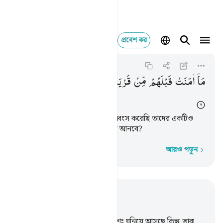
প্রবেশ কর
ما امنت قبلهم من قرية
Al-Anbiya
21:6
২১:৬
مَاۤ
اٰمَنَتْ
قَبْلَهُمْ
مِّنْ
قَرْیَةٍ
اَهْلَكْنٰهَا ۚ
اَفَهُمْ
یُؤْمِنُوْنَ
তাদের পূর্বে আমি যে সমস্ত জনপদ ধ্বংস করেছি তাদের একটিও
ঈমান আনেনি, তাহলে এরা কি ঈমান আনবে?
আরও পড়ুন
শব্দে শব্দে
প্রাসঙ্গিকভাবে পড়ুন
অধ্যায় ২১, পৃষ্ঠা ২৯০, জুজ ১৭
1
.
মানুষের হিসাব গ্রহণের কাল ক্রমশঃ ঘনিয়ে আসছে কিন্তু তারা