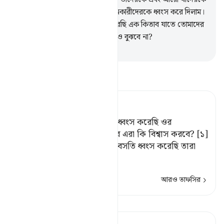
চাইলাম রক্ষা করলাম আর সীমালঙ্ঘনকারীদেরকে ধ্বংস করে দিলাম।
10
.
আমি তোমাদের প্রতি নাযিল করেছি এক কিতাব যাতে তোমাদের
জন্য আছে উপদেশ, তোমরা কি তবুও বুঝবে না?
-
Taisirul Quran
তাফসীর পড়ুন
Tafsir Ahsanul Bayaan
এদের পূর্বে যে সব জনপদ আমি ধ্বংস করেছি ওর
অধিবাসীরা বিশ্বাস করত না; তবে এরা কি বিশ্বাস করবে? [১]
[১] অর্থাৎ, এর আগে আমি যত বসতি ধ্বংস করেছি তারা
এমন ছি
…
আরও পড়ুন
আরও তাফসির
পাঠ