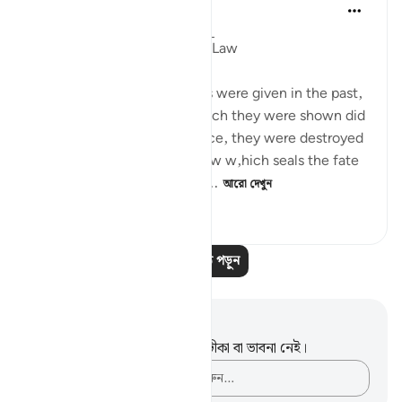
In the Shade of the Quran
৩১ সপ্তাহ আগে
·
রেফারেন্সিং
আয়াহ ২১:৬
Miraculous Signs and God's Law
Miraculous signs and events were given in the past,
but the communities to which they were shown did
not believe as a result. Hence, they were destroyed
in accordance with God's law w,hich seals the fate
of any community which c...
আরো দেখুন
০
০
৭৫
আরও পাঠ পড়ুন
নোট এবং প্রতিফলন
এই পদটি সম্পর্কে আপনার কোনো টীকা বা ভাবনা নেই।
আপনার ভাবনাগুলো লিপিবদ্ধ করুন…