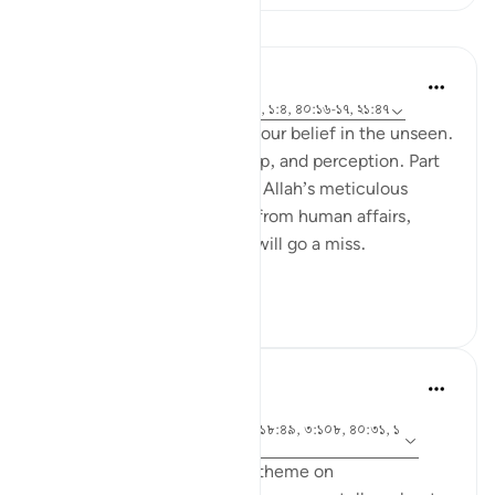
পাঠ
Hammad Fahim
২ বছর পূর্বে
·
রেফারেন্সিং
আয়াহ ৪০:৪৬-৫০, ১:৪, ৪০:১৬-১৭, ২১:৪৭
A central part of our faith Is our belief in the unseen.
It is a realm beyond our grasp, and perception. Part
of our Iman in the unseen is Allah’s meticulous
judgement, where nothing from human affairs,
rights, liabilities or rewards will go a miss.
Everything...
আরো দেখুন
১৮
০
৮২৬
Hammad Fahim
২ বছর পূর্বে
·
আয়াহ ১৪:৪২, ২১:৪৭, ৪০:১৭, ১৮:৪৯, ৩:১০৮, ৪০:৩১, ১
রেফারেন্সিং
১:১০২
As we explore this month's theme on