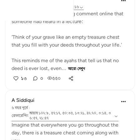
৬ বছর পূর্বে
·
রেফারেন্সিং
আয়াহ ২১:৪৭, ৩১:১৬
Yesterday, I read an amazing comment online that
someone had heard in a lecture:
'Think of your grave like an empty treasure chest
that you fill with your deeds throughout your life.'
This reminds me of the ayahs that tell us that no
deed is ever lost, even...
আরো দেখুন
১৩
০
৫৫০
A Siddiqui
৬ বছর পূর্বে
·
আয়াহ ১০২:৮, ৫৭:১৭, ৫০:৩৫, ১৩:২১, ৪২:২০, ৩:১৪, ৩
রেফারেন্সিং
৬:৫৭, ২১:৪৭
Imagine that everywhere you go throughout the
day, there is a treasure chest coming along with