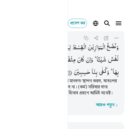
প্রবেশ কর
ونضع الموازين القسط لي
Al-Anbiya
21:47
২১:৪৭
وَنَضَعُ
الْمَوَازِیْنَ
الْقِسْطَ
لِیَوْمِ
الْقِیٰمَةِ
فَلَا
تُظْلَمُ
نَفْسٌ
شَیْـًٔا ؕ
وَاِنْ
كَانَ
مِثْقَالَ
حَبَّةٍ
مِّنْ
خَرْدَلٍ
اَتَیْنَا
بِهَا ؕ
وَكَفٰی
بِنَا
حٰسِبِیْنَ
আর কিয়ামাত দিবসে আমি সুবিচারের মানদন্ড স্থাপন করব, অতঃপর
কারো প্রতি এতটুকুও অন্যায় করা হবে না। (কর্ম) সরিষার দানা
পরিমাণ হলেও তা আমি হাযির করব, হিসাব গ্রহণে আমিই যথেষ্ট।
আরও পড়ুন
শব্দে শব্দে