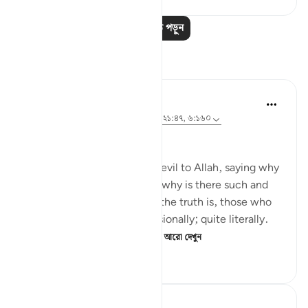
আরও পাঠ পড়ুন
প্রতিফলন
Shafowan W. Mahmood
৩১ সপ্তাহ আগে
·
রেফারেন্সিং
আয়াহ ২:২৮১, ২১:৪৭, ৬:১৬০
NONE WILL BE WRONGED
Many disbelievers attribute evil to Allah, saying why
did so and so suffer such or why is there such and
such a natural disaster. But the truth is, those who
disbelieve think one-dimensionally; quite literally.
For many, there is no life ...
আরো দেখুন
৪
০
১২৪
A Siddiqui