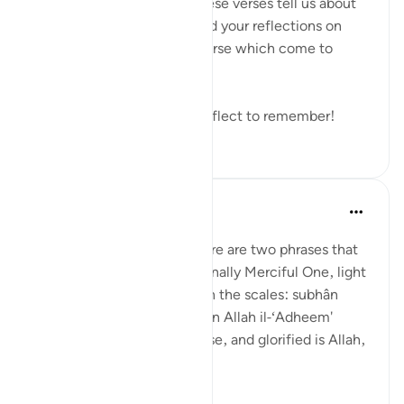
#DivineJustice
, what do these verses tell us about
Justice? I would love to read your reflections on
these verses or any other verse which come to
mind.
Remember to reflect and reflect to remember!
১৯
০
৬১০
Prophetic Commentary
৮ বছর পূর্বে
·
রেফারেন্সিং
আয়াহ ২১:৪৭
Abu Hurayrah narrates: 'There are two phrases that
are beloved to the Exceptionally Merciful One, light
on the tongue, but heavy on the scales: subhân
Allahi wabihamdi and subhân Allah il-‘Adheem'
(glroified is Allah in His praise, and glorified is Allah,
the ...
আরো দেখুন
০
০
৪৭