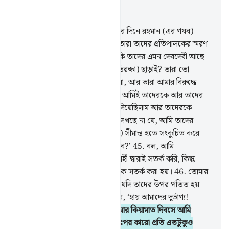
প্রাসঙ্গিকভাবে পড়ুন
অধ্যায় ২১, পৃষ্ঠা ২৯৪, জুজ ১৭
42
.
বল, ‘কে তোমাদেরকে রাতে আর দিনে রহমান (এর গযব)
থেকে নিরাপদ রাখতে পারে? তবুও তারা তাদের প্রতিপালকের স্মরণ
থেকে মুখ ফিরিয়ে নেয়।
43
.
তবে কি তাদের এমন দেবদেবী আছে
যা তাদেরকে রক্ষা করবে আমার (প্রতিরক্ষা) ছাড়াই? তারা তো
নিজেদেরকেই সাহায্য করতে পারে না, আর তারা আমার বিরুদ্ধে
কোন প্রতিরক্ষাও পাবে না।
44
.
বরং আমিই তাদেরকে আর তাদের
পিতৃ-পুরুষদেরকে পার্থিব ভোগ্যবস্তু দিয়েছিলাম আর তাদেরকে
আয়ুও দেয়া হয়েছিল দীর্ঘ; তারা কি দেখছে না যে, আমি তাদের
দেশকে চারপাশের (তাদের নিয়ন্ত্রিত) সীমান্ত হতে সংকুচিত করে
আনছি? এরপরও কি তারা বিজয়ী হবে?’
45
.
বল, আমি
তোমাদেরকে একমাত্র (আল্লাহর) ওয়াহী দ্বারাই সতর্ক করি, কিন্তু
বধিররা ডাক শুনবে না যখন তাদেরকে সতর্ক করা হয়।
46
.
তোমার
প্রতিপালকের গযবের একটা নিঃশ্বাস যদি তাদের উপর পতিত হয়
তবে তারা অবশ্য অবশ্যই বলে উঠবে, ‘হায় আমাদের দুর্ভাগ্য!
আমরাই তো ছিলাম অপরাধী।’
47
.
আর কিয়ামাত দিবসে আমি
সুবিচারের মানদন্ড স্থাপন করব, অতঃপর কারো প্রতি এতটুকুও