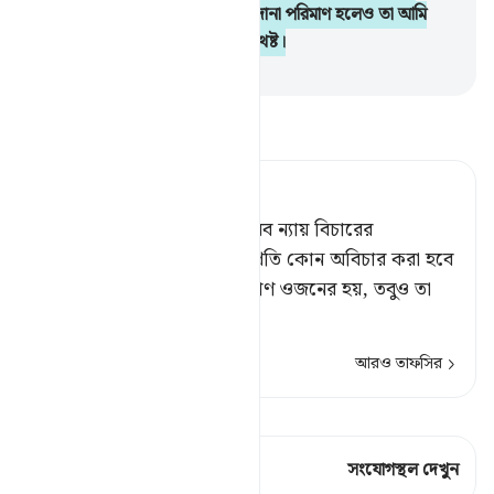
অন্যায় করা হবে না। (কর্ম) সরিষার দানা পরিমাণ হলেও তা আমি
হাযির করব, হিসাব গ্রহণে আমিই যথেষ্ট।
-
Taisirul Quran
তাফসীর পড়ুন
Tafsir Ahsanul Bayaan
কিয়ামত দিবসে আমি স্থাপন করব ন্যায় বিচারের
দাঁড়িপাল্লাসমূহ; সুতরাং কারো প্রতি কোন অবিচার করা হবে
না। কর্ম যদি সরিষার দানা পরিমাণ ওজনের হয়, তবুও তা
আমি
…
আরও পড়ুন
আরও তাফসির
কিরাত দেখুন
এই শ্লোকে আছে 1 সংযোগস্থল
সংযোগস্থল দেখুন