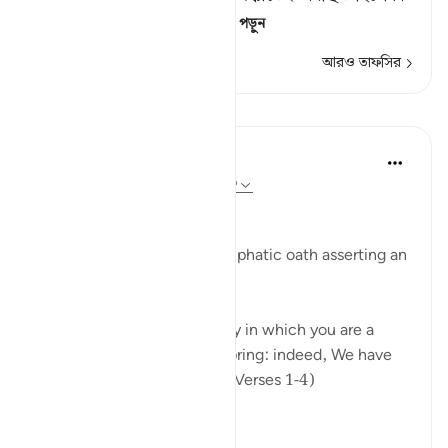
তাঁর জন্মস্থানও ছিল মক্
…
আরও পড়ুন
আরও তাফসির
পাঠ
In the Shade of the Quran
৩২ সপ্তাহ আগে
·
রেফারেন্সিং
আয়াহ ৯০:১-৩
Affliction in Human Life
The surah opens with an emphatic oath asserting an
inherent fact of human life:
"I swear by this city, this city in which you are a
dweller, by parent and offspring: indeed, We have
created man in affliction." (Verses 1-4)
The city ...
আরো দেখুন