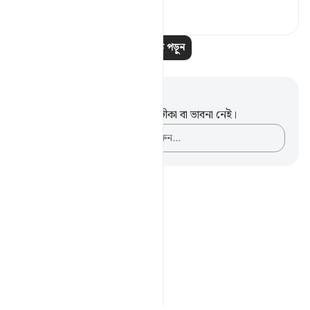
০
০
৮৩৮
আরও পাঠ পড়ুন
নোট এবং প্রতিফলন
এই পদটি সম্পর্কে আপনার কোনো টীকা বা ভাবনা নেই।
আপনার ভাবনাগুলো লিপিবদ্ধ করুন…
Notes
placeholders