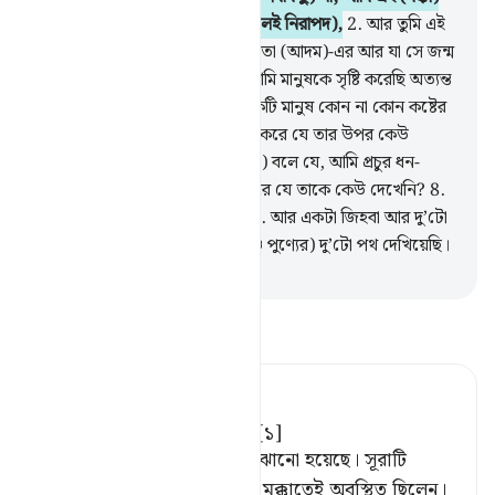
নগরের শপথ করছি (যে নগরে সকলেই নিরাপদ),
2
.
আর তুমি এই
নগরের হালালকারী।
3
.
শপথ জন্মদাতা (আদম)-এর আর যা সে জন্ম
দিয়েছে (সেই সমস্ত মানুষের),
4
.
আমি মানুষকে সৃষ্টি করেছি অত্যন্ত
কষ্ট ও শ্রমের মাঝে, (দুনিয়ার প্রত্যেকটি মানুষ কোন না কোন কষ্টের
মধ্যে পতিত আছে)।
5
.
সে কি মনে করে যে তার উপর কেউ
ক্ষমতাবান নেই?
6
.
সে (গর্বের সঙ্গে) বলে যে, আমি প্রচুর ধন-
সম্পদ উড়িয়েছি।
7
.
সে কি মনে করে যে তাকে কেউ দেখেনি?
8
.
আমি কি তাকে দু’টো চোখ দিইনি?
9
.
আর একটা জিহবা আর দু’টো
ঠোঁট?
10
.
আর আমি তাকে (পাপ ও পুণ্যের) দু’টো পথ দেখিয়েছি।
-
Taisirul Quran
তাফসীর পড়ুন
Tafsir Ahsanul Bayaan
শপথ করছি এই (মক্কা) নগরের।[১]
[১] নগর বলে মক্কা নগরীকে বোঝানো হয়েছে। সূরাটি
অবতীর্ণ হওয়ার সময় নবী (সাঃ) মক্কাতেই অবস্থিত ছিলেন।