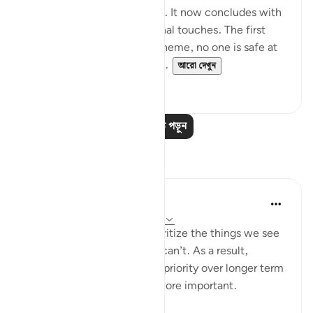
those who plot and scheme. It now concludes with
two highly charged emotional touches. The first
warns that against God's scheme, no one is safe at
any time of the night or da...
আরো দেখুন
০
০
আরও পাঠ পড়ুন
প্রতিফলন
Yazin
৬ বছর পূর্বে
·
রেফারেন্সিং
আয়াহ ১৬:৪৩-৪৭
As humans, we tend to prioritize the things we see
and feel, over the stuff we can’t. As a result,
immediate needs are given priority over longer term
ones — even those much more important.