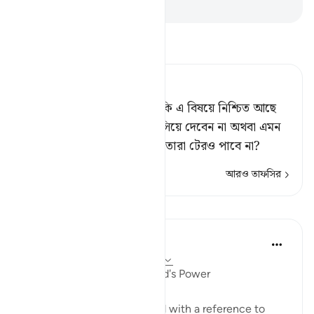
-
Taisirul Quran
তাফসীর পড়ুন
Tafsir Ahsanul Bayaan
যারা জঘন্য ষড়যন্ত্র করে, তারা কি এ বিষয়ে নিশ্চিত আছে
যে, আল্লাহ তাদেরকে ভূগর্ভে ধসিয়ে দেবেন না অথবা এমন
দিক হতে শাস্তি আসবে না, যার তারা টেরও পাবে না?
আরও তাফসির
পাঠ
In the Shade of the Quran
৩১ সপ্তাহ আগে
·
রেফারেন্সিং
আয়াহ ১৬:৪৫
Universal Submission to God's Power
The present passage started with a reference to