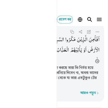
প্রবেশ কর
افامن الذين مكروا ال
An-Nahl
16:45
১৬:৪৫
اَفَاَمِنَ
الَّذِیْنَ
مَكَرُوا
السَّیِّاٰتِ
اَنْ
یَّخْسِفَ
اللّٰهُ
بِهِمُ
الْاَرْضَ
اَوْ
یَاْتِیَهُمُ
الْعَذَابُ
مِنْ
حَیْثُ
لَا
یَشْعُرُوْنَ
যারা (ইসলামের বিরুদ্ধে) কূট-কৌশল করছে তারা কি নির্ভয় হয়ে
গেছে যে, আল্লাহ তাদেরকে যমীনে ধ্বসিয়ে দিবেন না, অথবা তাদের
কাছে শাস্তি এসে পড়বে না এমন দিক থেকে যা তারা এতটুকুও টের
পাবে না
আরও পড়ুন
শব্দে শব্দে