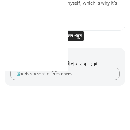
I suffer from this affliction myself, which is why it’s
important for...
আরো দেখুন
১০
১
আরও প্রতিফলন পড়ুন
নোট এবং প্রতিফলন
এই পদটি সম্পর্কে আপনার কোনো টীকা বা ভাবনা নেই।
আপনার ভাবনাগুলো লিপিবদ্ধ করুন…