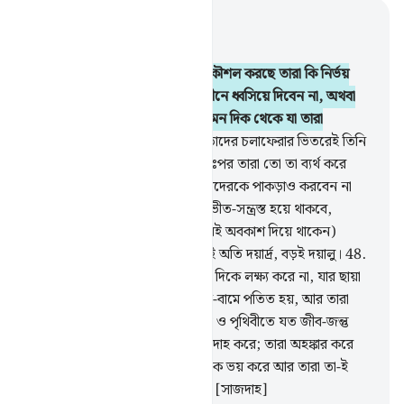
প্রাসঙ্গিকভাবে পড়ুন
অধ্যায় ১৬, পৃষ্ঠা ২৪৫, জুজ ১৪
45
.
যারা (ইসলামের বিরুদ্ধে) কূট-কৌশল করছে তারা কি নির্ভয়
হয়ে গেছে যে, আল্লাহ তাদেরকে যমীনে ধ্বসিয়ে দিবেন না, অথবা
তাদের কাছে শাস্তি এসে পড়বে না এমন দিক থেকে যা তারা
এতটুকুও টের পাবে না
46
.
কিংবা তাদের চলাফেরার ভিতরেই তিনি
তাদেরকে পাকড়াও করবেন না, অতঃপর তারা তো তা ব্যর্থ করে
দিতে পারবে না।
47
.
অথবা তিনি তাদেরকে পাকড়াও করবেন না
যখন তারা আসন্ন মুসীবাতের চিন্তায় ভীত-সন্ত্রস্ত হয়ে থাকবে,
(আসল কথা হল আল্লাহ মানুষকে খুবই অবকাশ দিয়ে থাকেন)
কেননা তোমাদের প্রতিপালক অবশ্যই অতি দয়ার্দ্র, বড়ই দয়ালু।
48
.
তারা কি আল্লাহর সৃষ্টি করা জিনিসের দিকে লক্ষ্য করে না, যার ছায়া
আল্লাহর প্রতি সাজদার অবস্থায় ডানে-বামে পতিত হয়, আর তারা
বিনয় প্রকাশ করে?
49
.
আকাশসমূহ ও পৃথিবীতে যত জীব-জন্তু
ফেরেশতারা, সমস্তই আল্লাহকে সাজদাহ করে; তারা অহঙ্কার করে
না।
50
.
তারা তাদের উপরে আল্লাহকে ভয় করে আর তারা তা-ই
করে যা তাদেরকে আদেশ দেয়া হয়। [সাজদাহ]