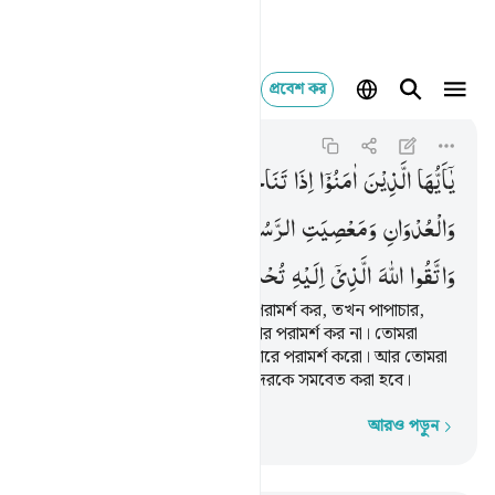
প্রবেশ কর
يا ايها الذين امنوا اذا 
Al-Mujadila
58:9
৫৮:৯
یٰۤاَیُّهَا
الَّذِیْنَ
اٰمَنُوْۤا
اِذَا
تَنَاجَیْتُمْ
فَلَا
تَتَنَاجَوْا
بِالْاِثْمِ
وَالْعُدْوَانِ
وَمَعْصِیَتِ
الرَّسُوْلِ
وَتَنَاجَوْا
بِالْبِرِّ
وَالتَّقْوٰی ؕ
وَاتَّقُوا
اللّٰهَ
الَّذِیْۤ
اِلَیْهِ
تُحْشَرُوْنَ
হে মু’মিনগণ! তোমরা যখন গোপন পরামর্শ কর, তখন পাপাচার,
সীমালঙ্ঘন আর রসূলকে অমান্য করার পরামর্শ কর না। তোমরা
সৎকর্ম ও তাকওয়া অবলম্বনের ব্যাপারে পরামর্শ করো। আর তোমরা
আল্লাহকে ভয় কর যাঁর কাছে তোমাদেরকে সমবেত করা হবে।
আরও পড়ুন
শব্দে শব্দে