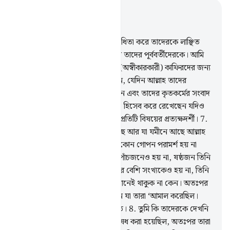
প্রাসঙ্গিকভাবে পড়ুন
অধ্যায় ৫৮, পৃষ্ঠা ৪৮৯, জুজ ২৮
5
.
যারা আল্লাহ ও তাঁর রসূলের বিরোধিতা করে তাদেরকে লাঞ্ছিত
করা হবে যেমন লাঞ্ছিত করা হয়েছিল তাদের পূর্ববর্তীদেরকে। আমি
সুস্পষ্ট আয়াত অবতীর্ণ করেছি আর (অস্বীকারকারী) কাফিরদের জন্য
আছে অপমানজনক শাস্তি,
6
.
সেদিন, যেদিন আল্লাহ তাদের
সকলকে আবার জীবিত করে উঠাবেন এবং তাদের কৃতকর্মের সংবাদ
তাদেরকে জানিয়ে দিবেন, আল্লাহ তা হিসেব করে রেখেছেন যদিও
তারা (নিজেরা) ভুলে গেছে। আল্লাহ প্রতিটি বিষয়ের প্রত্যক্ষদর্শী।
7
.
তুমি কি জান না যে, যা আকাশে আছে আর যা যমীনে আছে আল্লাহ
সব জানেন। তিনজনের মধ্যে এমন কোন গোপন পরামর্শ হয় না
যাতে চতুর্থজন আল্লাহ হন না, আর পাঁচজনেও হয় না, ষষ্ঠজন তিনি
ছাড়া, এর কম সংখ্যকেও হয় না, আর বেশি সংখ্যকেও হয় না, তিনি
তাদের সঙ্গে থাকা ব্যতীত, তারা যেখানেই থাকুক না কেন। অতঃপর
ক্বিয়ামত দিবসে তিনি জানিয়ে দেবেন যা তারা ‘আমাল করেছিল।
আল্লাহ সকল বিষয়ে পূর্ণভাবে অবগত।
8
.
তুমি কি তাদেরকে দেখনি
যাদেরকে গোপন পরামর্শ করতে নিষেধ করা হয়েছিল, অতঃপর তারা