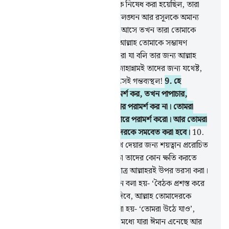
আবার তাই করল যা করতে তাদেরকে নিষেধ করা হয়েছিল, তারা
গোপনে পরামর্শ করল পাপাচার, সীমালঙ্ঘন আর রসূলকে অমান্য
করা নিয়ে। তারা যখন তোমার কাছে আসে তখন তারা তোমাকে
এমনভাবে সম্ভাষণ করে যেমনভাবে আল্লাহ তোমাকে সম্ভাষণ
করেননি। তারা মনে মনে বলে- ‘আমরা যা বলি তার জন্য আল্লাহ
আমাদেরকে ‘আযাব দেন না কেন? জাহান্নামই তাদের জন্য যথেষ্ট,
তাতে তারা জ্বলবে, কতই না নিকৃষ্ট সেই গন্তব্যস্থল!
9
.
হে
মু’মিনগণ! তোমরা যখন গোপন পরামর্শ কর, তখন পাপাচার,
সীমালঙ্ঘন আর রসূলকে অমান্য করার পরামর্শ কর না। তোমরা
সৎকর্ম ও তাকওয়া অবলম্বনের ব্যাপারে পরামর্শ করো। আর তোমরা
আল্লাহকে ভয় কর যাঁর কাছে তোমাদেরকে সমবেত করা হবে।
10
.
গোপন পরামর্শ হল মু’মিনদেরকে দুঃখ দেয়ার জন্য শয়ত্বান প্ররোচিত
কাজ। তবে আল্লাহর অনুমতি ছাড়া তা তাদের কোন ক্ষতি করতে
পারে না। মু’মিনদের কর্তব্য হল একমাত্র আল্লাহরই উপর ভরসা করা।
11
.
হে মু’মিনগণ! তোমাদেরকে যখন বলা হয়- ‘বৈঠক প্রশস্ত করে
দাও’, তখন তোমরা তা প্রশস্ত করে দিবে, আল্লাহ তোমাদেরকে
প্রশস্ততা দান করবেন। আর যখন বলা হয়- ‘তোমরা উঠে যাও’,
তখন তোমরা উঠে যাবে। তোমাদের মধ্যে যারা ঈমান এনেছে আর