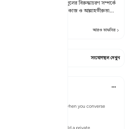
যেন পাপাচরণ, সীমালংঘন ও রসূলের বিরুদ্ধাচরণ সম্পর্কে
না হয়।[১] তোমরা কল্যাণমূলক কাজ ও আল্লাহভীরুতা
…
আরও পড়ুন
আরও তাফসির
কিরাত দেখুন
এই শ্লোকে আছে 1 সংযোগস্থল
সংযোগস্থল দেখুন
পাঠ
Taimiyyah Zubair
৪ বছর পূর্বে
·
রেফারেন্সিং
আয়াহ ৫৮:৯
يَا أَيُّهَا الَّذِينَ آمَنُوا
O you who have believed, when you converse
privately...
Meaning when you must hold a private