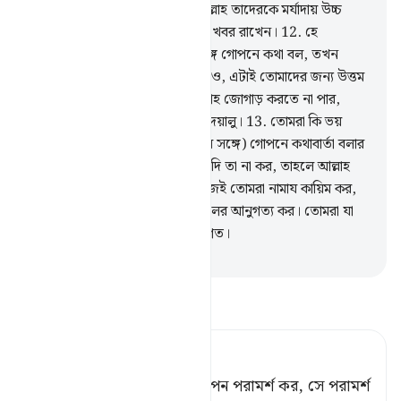
যাদেরকে জ্ঞান দান করা হয়েছে, আল্লাহ তাদেরকে মর্যাদায় উচ্চ
করবেন। তোমরা যা কর আল্লাহ তার খবর রাখেন।
12
.
হে
মু’মিনগণ! তোমরা যখন রসূলের সঙ্গে গোপনে কথা বল, তখন
গোপনে কথা বলার আগে সদাক্বাহ দাও, এটাই তোমাদের জন্য উত্তম
ও অতি পবিত্র পন্থা। আর যদি সদাক্বাহ জোগাড় করতে না পার,
তাহলে আল্লাহ অতি ক্ষমাশীল, অতি দয়ালু।
13
.
তোমরা কি ভয়
পেয়ে গেলে যে, তোমাদেরকে (নবীর সঙ্গে) গোপনে কথাবার্তা বলার
আগে সদাক্বাহ দিতে হবে? তোমরা যদি তা না কর, তাহলে আল্লাহ
তোমাদেরকে ক্ষমা করে দিলেন, কাজেই তোমরা নামায কায়িম কর,
যাকাত দাও এবং আল্লাহ ও তাঁর রসূলের আনুগত্য কর। তোমরা যা
কর সে বিষয়ে আল্লাহ পুরোপুরি অবগত।
-
Taisirul Quran
তাফসীর পড়ুন
Tafsir Ahsanul Bayaan
হে বিশ্বাসীগণ! তোমরা যখন গোপন পরামর্শ কর, সে পরামর্শ