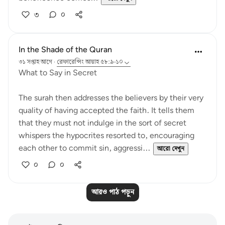
৩
০
In the Shade of the Quran
৩১ সপ্তাহ আগে
·
রেফারেন্সিং
আয়াহ ৫৮:৯-১০
What to Say in Secret
The surah then addresses the believers by their very
quality of having accepted the faith. It tells them
that they must not indulge in the sort of secret
whispers the hypocrites resorted to, encouraging
each other to commit sin, aggressi...
আরো দেখুন
০
০
আরও পাঠ পড়ুন