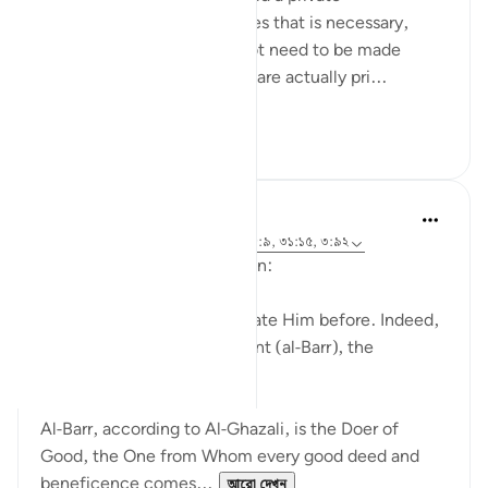
conversation, and sometimes that is necessary,
because everything does not need to be made
public. And certain matters are actually pri...
আরো দেখুন
২৭
৫
J Yousef
৪ বছর পূর্বে
·
রেফারেন্সিং
আয়াহ ৫২:২৮, ৫৮:৯, ৩১:১৫, ৩:৯২
Allah (swt) says in the Qur’an:
'Indeed, we used to supplicate Him before. Indeed,
it is He who is the Beneficent (al-Barr), the
Merciful.' [52:28]
Al-Barr, according to Al-Ghazali, is the Doer of
Good, the One from Whom every good deed and
beneficence comes...
আরো দেখুন