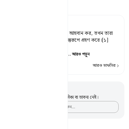
তাফসীর পড়ুন
Tafsir Ahsanul Bayaan
আর তোমরা যখন নামাযের জন্য আহবান কর, তখন তারা
ওকে হাসি-তামাসা ও ক্রীড়ার বস্তুরূপে গ্রহণ করে।[১]
কেননা তারা এক নির্বোধ জাতি।
[১] হাদীস শরীফে বর্ণিত হয়েছে
…
আরও পড়ুন
আরও তাফসির
নোট এবং প্রতিফলন
এই পদটি সম্পর্কে আপনার কোনো টীকা বা ভাবনা নেই।
আপনার ভাবনাগুলো লিপিবদ্ধ করুন…