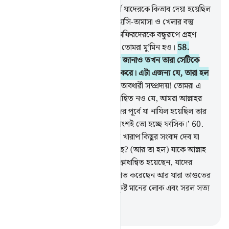
57
.
হে ঈমানদারগণ! তোমাদের পূর্বে যাদেরকে কিতাব দেয়া হয়েছিল
তাদের মধ্যে যারা তোমাদের দ্বীনকে হাসি-তামাসা ও খেলার বস্তু
হিসেবে গ্রহণ করে তাদেরকে এবং কাফিরদেরকে বন্ধুরূপে গ্রহণ
করো না আর আল্লাহকে ভয় কর যদি তোমরা মু’মিন হও।
58
.
তোমরা যখন সলাতের জন্য আহবান জানাও তখন তারা সেটিকে
তামাশা ও খেলার বস্তু হিসেবে গ্রহণ করে। এটা এজন্য যে, তারা হল
নির্বোধ সম্প্রদায়।
59
.
বল, ‘ওহে কিতাবধারী সম্প্রদায়! তোমরা এ
ছাড়া অন্য কারণে আমাদের প্রতি রাগান্বিত নও যে, আমরা আল্লাহর
প্রতি এবং আমাদের প্রতি আর আমাদের পূর্বে যা নাযিল হয়েছিল তার
প্রতি ঈমান এনেছি, তোমাদের অধিকাংশই তো হচ্ছে ফাসিক।’
60
.
বল, আমি তোমাদেরকে কি এর চেয়ে খারাপ কিছুর সংবাদ দেব যা
আল্লাহর নিকট প্রতিদান হিসেবে আছে? (আর তা হল) যাকে আল্লাহ
লা‘নাত করেছেন, যার উপর তিনি ক্রোধান্বিত হয়েছেন, যাদের
কতককে তিনি বানর ও শুকরে পরিণত করেছেন আর যারা তাগুতের
‘ইবাদাত করেছে তারাই সবচেয়ে নিকৃষ্ট মানের লোক এবং সরল সত্য
পথ হতে সবচেয়ে বিচ্যুত।
-
Taisirul Quran