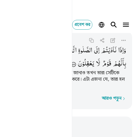
প্রবেশ কর
واذا ناديتم الى الصلاة 
Al-Ma'idah
5:58
৫:৫৮
وَاِذَا
نَادَیْتُمْ
اِلَی
الصَّلٰوةِ
اتَّخَذُوْهَا
هُزُوًا
وَّلَعِبًا ؕ
ذٰلِكَ
بِاَنَّهُمْ
قَوْمٌ
لَّا
یَعْقِلُوْنَ
তোমরা যখন সলাতের জন্য আহবান জানাও তখন তারা সেটিকে
তামাশা ও খেলার বস্তু হিসেবে গ্রহণ করে। এটা এজন্য যে, তারা হল
নির্বোধ সম্প্রদায়।
আরও পড়ুন
শব্দে শব্দে
প্রাসঙ্গিকভাবে পড়ুন
অধ্যায় ৫, পৃষ্ঠা ১০৬, জুজ ৬