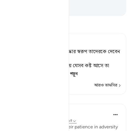
রেশমী পোশাক।
-
Taisirul Quran
তাফসীর পড়ুন
Tafsir Ahsanul Bayaan
আর তাদের ধৈর্যশীলতার[১] পুরস্কার স্বরূপ তাদেরকে দেবেন
জান্নাত ও রেশমী বস্ত্র।
[১] ধৈর্য ধরার অর্থ, দ্বীনের রাস্তায় যেসব কষ্ট আসে তা
আনন্দের সাথে বরণ কর
…
আরও পড়ুন
আরও তাফসির
পাঠ
In the Shade of the Quran
৩১ সপ্তাহ আগে
·
রেফারেন্সিং
আয়াহ ৭৬:১২-১৪
And will reward them for their patience in adversity