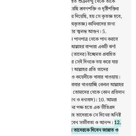
2
.
আমি মানুষকে সৃষ্টি করেছি সংমিশ্রিত শুক্রবিন্দু থেকে তাকে
পরীক্ষা করার জন্য, এজন্য তাকে করেছি শ্রবণশক্তি ও দৃষ্টিশক্তির
অধিকারী।
3
.
আমি তাকে পথ দেখিয়ে দিয়েছি, হয় সে কৃতজ্ঞ হবে,
না হয় সে অকৃতজ্ঞ হবে।
4
.
আমি (অকৃতজ্ঞ) কাফিরদের জন্য
প্রস্তুত করে রেখেছি শেকল, বেড়ি আর জ্বলন্ত আগুন।
5
.
(অপরদিকে) নেককার লোকেরা এমন পানপাত্র থেকে পান করবে
যাতে কর্পুরের সংমিশ্রণ থাকবে।
6
.
আল্লাহর বান্দারা একটি ঝর্ণা
থেকে পান করবে। তারা এই ঝর্ণাকে (তাদের) ইচ্ছেমত প্রবাহিত
করবে।
7
.
যারা মানত পূরণ করে আর সেই দিনকে ভয় করে যার
অনিষ্ট হবে সুদূরপ্রসারী।
8
.
আর তারা আল্লাহর প্রতি তাদের
ভালবাসার কারণে মিসকীন, ইয়াতীম ও কয়েদীকে খাবার খাওয়ায়।
9
.
তারা বলে- ‘আমরা তোমাদেরকে খাবার খাওয়াচ্ছি কেবল আল্লাহর
চেহারা (সন্তুষ্টি) লাভের জন্য, আমরা তোমাদের থেকে কোন প্রতিদান
চাই না, চাই না কোন কৃতজ্ঞতা (জ্ঞাপন ও ধন্যবাদ)।
10
.
আমরা
কেবল ভয় করি আমাদের প্রতিপালকের পক্ষ হতে এক ভীতিপ্রদ
ভয়ানক দিনের।
11
.
যার ফলে আল্লাহ তাদেরকে সে দিনের অনিষ্ট
হতে রক্ষা করবেন আর তাদেরকে দিবেন সজীবতা ও আনন্দ।
12
.
আর তাদের ধৈর্য সহিষ্ণুতার বিনিময়ে তাদেরকে দিবেন জান্নাত ও