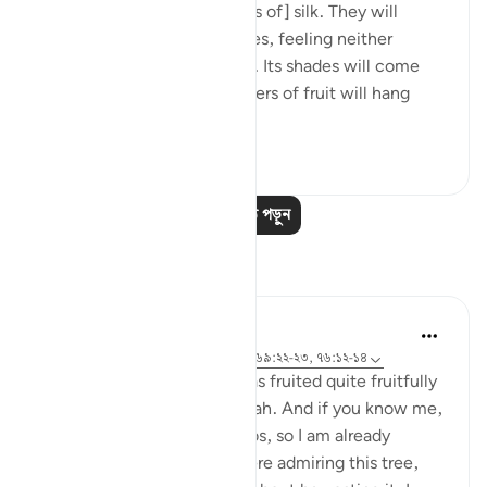
with a garden and [garments of] silk. They will
recline there on soft couches, feeling neither
burning sun nor severe cold. Its shades will come
low over them, and its clusters of fruit will hang
low, within...
আরো দেখুন
০
০
১৯১
আরও পাঠ পড়ুন
প্রতিফলন
Ilham Amin
১৯ সপ্তাহ আগে
·
রেফারেন্সিং
আয়াহ ৯০:৪, ৬৯:২২-২৩, ৭৬:১২-১৪
One of my avocado trees has fruited quite fruitfully
(pun intended). Alhamdulillah. And if you know me,
you know I love my avocados, so I am already
salivating. But as I stood there admiring this tree,