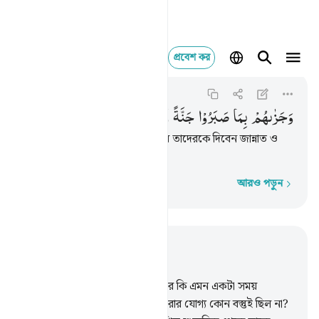
প্রবেশ কর
وجزاهم بما صبروا جنة
Al-Insan
76:12
৭৬:১২
وَجَزٰىهُمْ
بِمَا
صَبَرُوْا
جَنَّةً
وَّحَرِیْرًا
আর তাদের ধৈর্য সহিষ্ণুতার বিনিময়ে তাদেরকে দিবেন জান্নাত ও
রেশমী পোশাক।
আরও পড়ুন
শব্দে শব্দে
প্রাসঙ্গিকভাবে পড়ুন
অধ্যায় ৭৬, পৃষ্ঠা ৫২৫, জুজ ২৯
1
.
মহাকালের মধ্য হতে মানুষের উপর কি এমন একটা সময়
অতিবাহিত হয়নি যখন সে উল্লেখ করার যোগ্য কোন বস্তুই ছিল না?