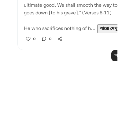
ultimate good, We shall smooth the way to afflictio
goes down [to his grave]." (Verses 8-11)
He who sacrifices nothing of h...
আরো দেখুন
০
০
আরও পাঠ পড়
Notes
placeholders
close