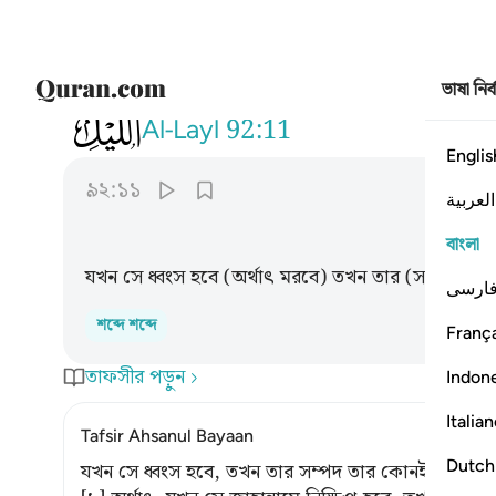
ভাষা নির
092
وما يغني عنه ماله اذا تردى ١١
Al-Layl
92:11
Englis
৯২:১১
العربية
বাংলা
যখন সে ধ্বংস হবে (অর্থাৎ মরবে) তখন তার (সঞ্চিত) 
ارسی
শব্দে শব্দে
França
তাফসীর পড়ুন
Indon
Italia
Tafsir Ahsanul Bayaan
Dutch
যখন সে ধ্বংস হবে, তখন তার সম্পদ তার কোনই কাজে 