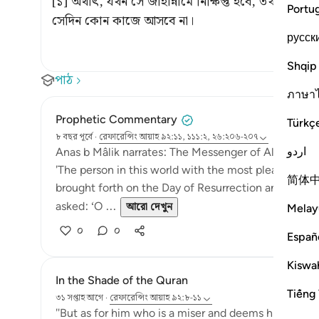
[১] অর্থাৎ, যখন সে জাহান্নামে নিক্ষিপ্ত হবে, তখন এই মাল
Portu
সেদিন কোন কাজে আসবে না।
русск
Shqip
পাঠ
ภาษา
Prophetic Commentary
Türkç
৮ বছর পূর্বে
·
রেফারেন্সিং
আয়াহ ৯২:১১, ১১১:২, ২৬:২০৬-২০৭
اردو
Anas b Mâlik narrates: The Messenger of Allah (saws
'The person in this world with the most pleasures, wh
简体
brought forth on the Day of Resurrection and dipped
asked: ‘O ...
আরো দেখুন
Melay
০
০
Españ
Kiswah
In the Shade of the Quran
Tiếng 
৩১ সপ্তাহ আগে
·
রেফারেন্সিং
আয়াহ ৯২:৮-১১
"But as for him who is a miser and deems himself self