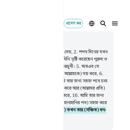
প্রবেশ কর
াসঙ্গিকভাবে পড়ুন
যায় ৯২, পৃষ্ঠা ৫৪০, জুজ ৩০
শপথ রাতের যখন তা (আলোকে) ঢেকে দেয়,
2
.
শপথ দিনের যখন
উদ্ভাসিত হয়ে উঠে।
3
.
আর শপথ তাঁর যিনি সৃষ্টি করেছেন পুরুষ ও
ী,
4
.
তোমাদের চেষ্টা সাধনা অবশ্যই বিভিন্নমুখী।
5
.
অতএব যে
ক্তি (আল্লাহর সন্তুষ্টির জন্য) দান করে ও (আল্লাহকে) ভয় করে,
6
.
 উত্তম বিষয়কে সত্য মনে করে,
7
.
আমি তার জন্য সহজ পথে চলা
জ করে দেব।
8
.
আর যে ব্যক্তি কৃপণতা করে আর (আল্লাহর প্রতি)
পরোয়া হয়,
9
.
আর যা উত্তম তা অমান্য করে,
10
.
আমি তার জন্য
ন পথ (অর্থাৎ অন্যায়, অসত্য, হিংসা ও হানাহানির পথ) সহজ করে
।
11
.
যখন সে ধ্বংস হবে (অর্থাৎ মরবে) তখন তার (সঞ্চিত) ধন-
্পদ কোনই কাজে আসবে না।
isirul Quran