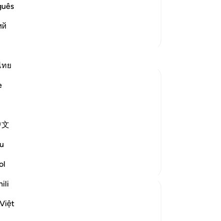
-ধন, যা সে আল্লাহর রাস্তায় ব্যয় করত না, তা
guês
নো
ий
এই 
আরও তাফসির
ไทย
e
) said:
o is of the people of the Hellfire, will be
中文
 once into the Hellfire. Then he will be
u
ol
ili
Việt
-sufficient, and rejects the truth of the