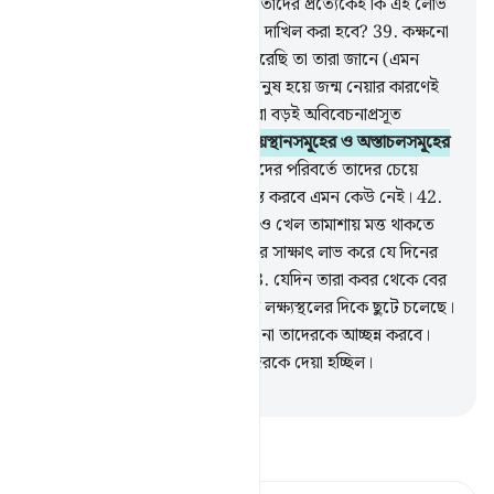
আর বাম দিক থেকে দলে দলে,
38
.
তাদের প্রত্যেকেই কি এই লোভ
করে যে, তাকে নি‘মাত-ভরা জান্নাতে দাখিল করা হবে?
39
.
কক্ষনো
না, আমি তাদেরকে কী থেকে সৃষ্টি করেছি তা তারা জানে (এমন
নগণ্য বস্তু থেকে সৃষ্ট মানুষ কেবল মানুষ হয়ে জন্ম নেয়ার কারণেই
জান্নাতে চলে যাবে এ রকম লোভ করা বড়ই অবিবেচনাপ্রসূত
ব্যাপার)।
40
.
আমি শপথ করছি উদয়স্থানসমূহের ও অস্তাচলসমূহের
রব্বের-আমি অবশ্যই সক্ষম,
41
.
তাদের পরিবর্তে তাদের চেয়ে
উৎকৃষ্ট মানুষ বানাতে, আমাকে পরাস্ত করবে এমন কেউ নেই।
42
.
কাজেই তাদেরকে অনর্থক কথাবার্তা ও খেল তামাশায় মত্ত থাকতে
দাও যতক্ষণ না তারা তাদের সেদিনের সাক্ষাৎ লাভ করে যে দিনের
ও‘য়াদা তাদেরকে দেয়া হয়েছিল।
43
.
যেদিন তারা কবর থেকে বের
হবে দ্রুততার সাথে- যেন তারা কোন লক্ষ্যস্থলের দিকে ছুটে চলেছে।
44
.
তাদের দৃষ্টি হবে অবনমিত, লাঞ্ছনা তাদেরকে আচ্ছন্ন করবে।
এটাই হল সেই দিন যার ও‘য়াদা তাদেরকে দেয়া হচ্ছিল।
-
Taisirul Quran
তাফসীর পড়ুন