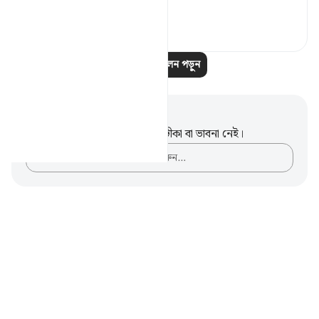
t...
আরো দেখুন
১
১
আরও প্রতিফলন পড়ুন
নোট এবং প্রতিফলন
এই পদটি সম্পর্কে আপনার কোনো টীকা বা ভাবনা নেই।
আপনার ভাবনাগুলো লিপিবদ্ধ করুন…
Notes
placeholders