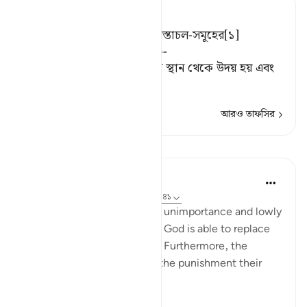
Tafsir Ahsanul Bayaan
আমি শপথ করছি উদয়াচল ও অস্তাচল-সমূহের[১]
অধিকর্তার! নিশ্চয়ই আমি সক্ষম--
[১] প্রতিদিন সূর্য পূর্বের ভিন্ন ভিন্ন স্থান থেকে উদয় হয় এবং
তা পশ্চিমে ভিন্ন ভি
…
আরও পড়ুন
আরও তাফসির
পাঠ
In the Shade of the Quran
৩১ সপ্তাহ আগে
·
রেফারেন্সিং
আয়াহ ৭০:৪০-৪১
Confirming the unbelievers' unimportance and lowly
status, the surah states that God is able to replace
them with better creatures. Furthermore, the
unbelievers cannot escape the punishment their
actions deserve: