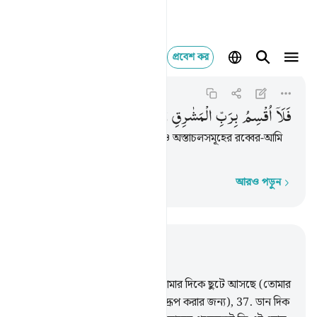
প্রবেশ কর
فلا اقسم برب المشارق وا
Al-Ma'arij
70:40
৭০:৪০
فَلَاۤ
اُقْسِمُ
بِرَبِّ
الْمَشٰرِقِ
وَالْمَغٰرِبِ
اِنَّا
لَقٰدِرُوْنَ
আমি শপথ করছি উদয়স্থানসমূহের ও অস্তাচলসমূহের রব্বের-আমি
অবশ্যই সক্ষম,
আরও পড়ুন
শব্দে শব্দে
প্রাসঙ্গিকভাবে পড়ুন
অধ্যায় ৭০, পৃষ্ঠা ৫১৬, জুজ ২৯
36
.
কাফিরদের কী হল যে, তারা তোমার দিকে ছুটে আসছে (তোমার
কুরআন পাঠ শুনে তোমাকে ঠাট্টা-বিদ্রূপ করার জন্য),
37
.
ডান দিক