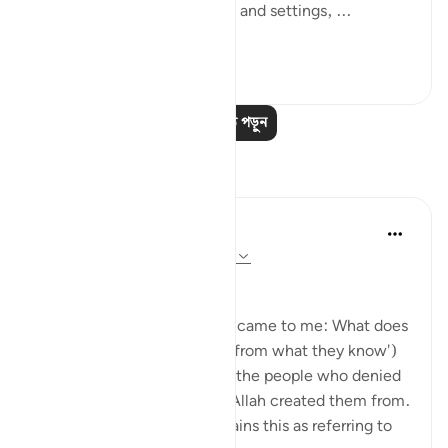
By the Lord of all star risings and settings, ...
আরো দেখুন
০
০
আরও পাঠ পড়ুন
প্রতিফলন
Ayyuub El Addouti
২ বছর পূর্বে
·
রেফারেন্সিং
আয়াহ ৭০:৩৯-৪০
While reciting, this thought came to me: What does
Allah mean by 'مما يعلمون' ('from what they know')
in context? It suggests that the people who denied
the messenger know what Allah created them from.
The Tafsir of Ibn Kathir explains this as referring to