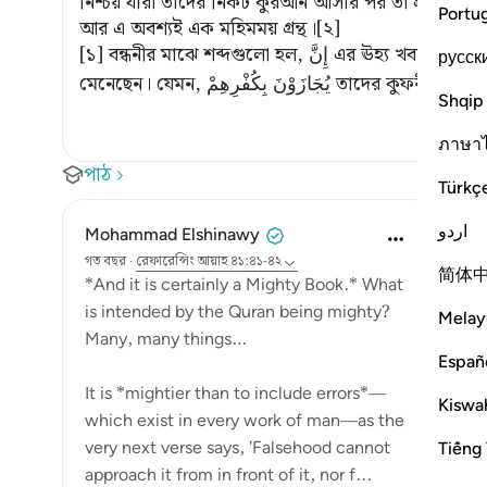
নিশ্চয় যারা তাদের নিকট কুরআন আসার পর তা প্রত্যাখ্যা
Portu
আর এ অবশ্যই এক মহিমময় গ্রন্থ।[২]
[১] বন্ধনীর মাঝে শব্দগুলো হল, إِنَّ এর ঊহ্য খবর (বিধেয় পদ) এর অনুবাদ। কেউ কেউ অন্য শব্দও ঊহ্য
русск
Shqip
ภาษา
পাঠ
Türkç
اردو
Mohammad Elshinawy
গত বছর
·
রেফারেন্সিং
আয়াহ ৪১:৪১-৪২
简体
*And it is certainly a Mighty Book.* What
is intended by the Quran being mighty?
Melay
Many, many things…
Españ
It is *mightier than to include errors*—
Kiswah
which exist in every work of man—as the
very next verse says, 'Falsehood cannot
Tiếng 
approach it from in front of it, nor f...