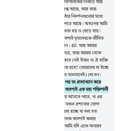
 তবে (তারা জেনে নিক যে), তোমার প্রতিপালকের নিকটে যারা
ছে তারা দিন-রাত তাঁর মাহাত্ম্য বর্ণনায় লিপ্ত আছে, আর তারা
ও ক্লান্তিবোধ করে না।[সাজদাহ]
39
.
তাঁর নিদর্শনগুলোর মধ্যে
এই যে, তুমি যমীনকে দেখ শুষ্ক অনুর্বর পড়ে আছে। অতঃপর আমি
 তার উপর বৃষ্টি বর্ষণ করি তখন তা সতেজ হয় ও বেড়ে যায়।
ি এ মৃত যমীনকে জীবিত করেন, তিনি অবশ্যই মৃতদেরকে জীবিত
বেন। তিনি সকল বিষয়ের উপর ক্ষমতাবান।
40
.
যারা আমার
তসমূহের অর্থকে ভিন্নপথে পরিচালিত করে, তারা আমার থেকে
্কায়িত নয়। যাকে জাহান্নামে নিক্ষেপ করা হবে সেই উত্তম না ঐ ব্যক্তি
ক্বিয়ামতের দিন সম্পূর্ণ নিরাপদ হয়ে হাজির হবে? তোমাদের যা ইচ্ছে
করতে থাক। তোমরা যা কর তা তিনি (খুব ভালভাবেই) দেখেন।
.
যারা তাদের কাছে উপদেশ বাণী আসার পর তা প্রত্যাখ্যান করে
রা আমার থেকে লুক্কায়িত নয়)। এটা হল অবশ্যই এক মহা শক্তিশালী
থ।
42
.
মিথ্যা এর কাছে না এর সামনে দিয়ে আসতে পারে, না এর
ন দিয়ে। এটা অবতীর্ণ হয়েছে মহাজ্ঞানী, সকল প্রশংসার যোগ্য
্লাহ)’র পক্ষ হতে।
43
.
তোমাকে তা-ই বলা হচ্ছে যা বলা হত
ার পূর্ববর্তী রসূলদেরকে। তোমার প্রতিপালক অবশ্যই ক্ষমার
কারী, আর যন্ত্রণাদায়ক শাস্তিদাতা।
44
.
আমি যদি একে অনারব