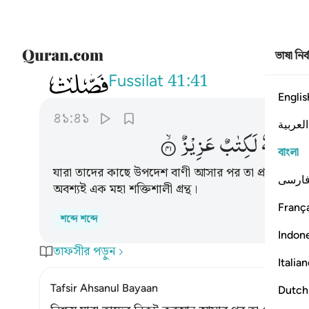
ভাষা নির
041
ان الذين كفروا بالذكر لما جاءهم وانه ل
Fussilat
41:41
Englis
৪১:৪১
العربية
مْ
وَاِنَّهٗ
لَكِتٰبٌ
عَزِیْزٌ
বাংলা
যারা তাদের কাছে উপদেশ বাণী আসার পর তা প্রত্যাখ্যান
ارسی
অবশ্যই এক মহা শক্তিশালী গ্রন্থ।
França
শব্দে শব্দে
Indon
তাফসীর পড়ুন
Italia
Tafsir Ahsanul Bayaan
Dutch