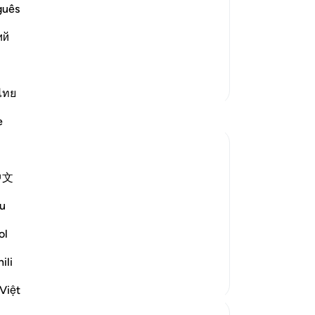
ন করে, (তাদেরকে কঠিন শাস্তি দেওয়া হবে।)[১]
করে
guês
রয়ে
ий
কখন
মেনেছেন। যেমন, يُجَازَوْنَ بِكُفْرِهِمْ তাদের কুফরীর শাস্তি দেওয়া হবে। অথবা هَال
…
আরও পড়ুন
হল 
যখন
আরও তাফসির
যিন
ไทย
কর
প্রতিফলন
e
আয়া
লুক
Mohammad Elshinawy
যে 
৩২ সপ্তাহ আগে
·
রেফারেন্সিং
আয়াহ ৪১:৪১
中文
হয় 
পোস্ট করা হয়েছে
Changed by the Quran
Mightier than mountains…
41
u
(তা
While nobody can change the Quran, the
গ্রন্
ol
Quran can change anybody.
পিছ
ili
(আল
২৮
২
তোম
Việt
অধি