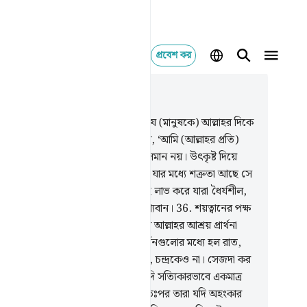
প্রবেশ কর
াসঙ্গিকভাবে পড়ুন
যায় ৪১, পৃষ্ঠা ৪৩৩, জুজ ২৪
.
কথায় ঐ ব্যক্তি থেকে কে বেশি উত্তম যে (মানুষকে) আল্লাহর দিকে
ান করে, আর সৎ কাজ করে এবং বলে, ‘আমি (আল্লাহর প্রতি)
গতদের অন্তর্ভুক্ত’।
34
.
ভাল আর মন্দ সমান নয়। উৎকৃষ্ট দিয়ে
দকে দূর কর। তখন দেখবে, তোমার আর যার মধ্যে শত্রুতা আছে সে
 অন্তরঙ্গ বন্ধু।
35
.
এ গুণ কেবল তারাই লাভ করে যারা ধৈর্যশীল,
ুণ কেবল তারাই লাভ করে যারা মহা ভাগ্যবান।
36
.
শয়ত্বানের পক্ষ
ে যদি তুমি কুমন্ত্রণা অনুভব কর, তাহলে আল্লাহর আশ্রয় প্রার্থনা
 তিনি সর্বশ্রোতা সর্বজ্ঞ।
37
.
তাঁর নিদর্শনগুলোর মধ্যে হল রাত,
, সূর্য আর চন্দ্র। সূর্যকে সেজদা করো না, চন্দ্রকেও না। সেজদা কর
লাহকে যিনি ওগুলোকে সৃষ্টি করেছেন যদি সত্যিকারভাবে একমাত্র
রই তোমরা ইবাদাত করতে চাও।
38
.
অতঃপর তারা যদি অহংকার