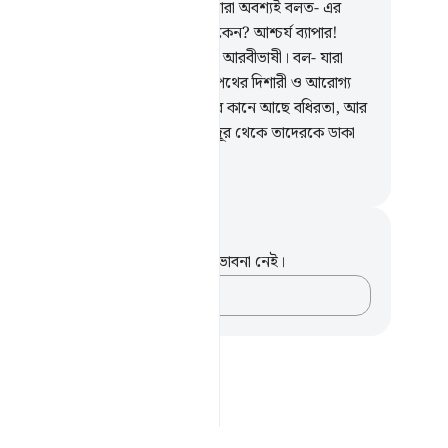
ায় (অবতীর্ণ) কুরআন করতাম তাহলে তারা অবশ্যই বলত- এর
তগুলো সুস্পষ্টভাবে বর্ণনা করা হল না কেন? আশ্চর্য ব্যাপার!
াব হল অনারব দেশীয় আর শ্রোতারা হল আরবীভাষী। বল- যারা
ান আনে তাদের জন্য এ কুরআন সঠিক পথের দিশারী ও আরোগ্য
ভের উপায়)। যারা ঈমান আনে না তাদের কানে আছে বধিরতা, আর
ুরআন তাদের জন্য অন্ধত্ব। (যেন) বহু দূর থেকে তাদেরকে ডাকা
ছে।
isirul Quran
ট এবং প্রতিফলন
পদটি সম্পর্কে আপনার কোনো টীকা বা ভাবনা নেই।
আপনার ভাবনাগুলো লিপিবদ্ধ করুন…