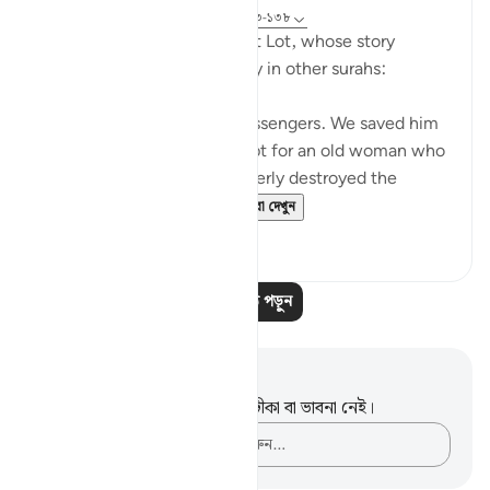
৩১ সপ্তাহ আগে
·
রেফারেন্সিং
আয়াহ ৩৭:১৩৩-১৩৮
Here, we take a brief look at Lot, whose story
occurs after Abraham's story in other surahs:
Lot was also one of Our messengers. We saved him
and all his household, except for an old woman who
stayed behind. Then We utterly destroyed the
others. Surely you pa...
আরো দেখুন
০
০
আরও পাঠ পড়ুন
নোট এবং প্রতিফলন
এই পদটি সম্পর্কে আপনার কোনো টীকা বা ভাবনা নেই।
আপনার ভাবনাগুলো লিপিবদ্ধ করুন…