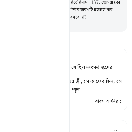
সব্বাইকে আমি পুরোপুরি ধ্বংস করে ছিয়েছিলাম।
137
.
তোমরা তো
তাদের ধ্বংসপ্রাপ্ত বসতিগুলোর উপর দিয়ে অবশ্যই চলাচল কর
সকালে
138
.
ও সন্ধ্যায়, তোমরা কি বুঝবে না?
-
Taisirul Quran
তাফসীর পড়ুন
Tafsir Ahsanul Bayaan
কিন্তু উদ্ধার করিনি এক বৃদ্ধাকে, যে ছিল ধ্বংসপ্রাপ্তদের
অন্তর্ভুক্ত। [১]
[১] এর উদ্দেশ্য হল লূত (আঃ)-এর স্ত্রী, সে কাফের ছিল, সে
ঈমানদারদের সাথে গ্রাম
…
আরও পড়ুন
আরও তাফসির
পাঠ
In the Shade of the Quran