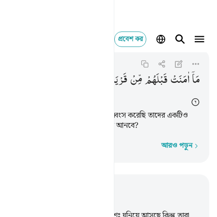
প্রবেশ কর
ما امنت قبلهم من قرية
Al-Anbiya
21:6
২১:৬
مَاۤ
اٰمَنَتْ
قَبْلَهُمْ
مِّنْ
قَرْیَةٍ
اَهْلَكْنٰهَا ۚ
اَفَهُمْ
یُؤْمِنُوْنَ
তাদের পূর্বে আমি যে সমস্ত জনপদ ধ্বংস করেছি তাদের একটিও
ঈমান আনেনি, তাহলে এরা কি ঈমান আনবে?
আরও পড়ুন
শব্দে শব্দে
প্রাসঙ্গিকভাবে পড়ুন
অধ্যায় ২১, পৃষ্ঠা ২৯০, জুজ ১৭
1
.
মানুষের হিসাব গ্রহণের কাল ক্রমশঃ ঘনিয়ে আসছে কিন্তু তারা