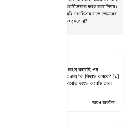
চাইলাম রক্ষা করলাম আর সীমালঙ্ঘনকারীদেরকে ধ্বংস করে দিলাম।
10
.
আমি তোমাদের প্রতি নাযিল করেছি এক কিতাব যাতে তোমাদের
জন্য আছে উপদেশ, তোমরা কি তবুও বুঝবে না?
-
Taisirul Quran
তাফসীর পড়ুন
Tafsir Ahsanul Bayaan
এদের পূর্বে যে সব জনপদ আমি ধ্বংস করেছি ওর
অধিবাসীরা বিশ্বাস করত না; তবে এরা কি বিশ্বাস করবে? [১]
[১] অর্থাৎ, এর আগে আমি যত বসতি ধ্বংস করেছি তারা
এমন ছি
…
আরও পড়ুন
আরও তাফসির
পাঠ