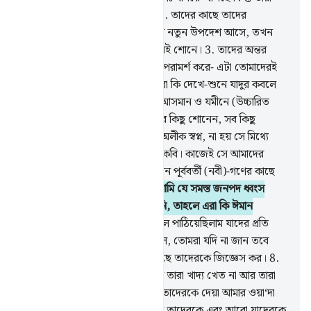
গাফলতিতে মুখ ফিরিয়ে রেখেছে।
2
.
তাদের কাছে তাদের
প্রতিপালকের পক্ষ হতে যখনই কোন নতুন উপদেশ আসে, তখন
তারা তা হাসি-তামাশার বস্তু মনে করেই শোনে।
3
.
তাদের অন্তর
থাকে খেলায় মগ্ন। যালিমরা গোপনে পরামর্শ করে- এটা তোমাদেরই
মত মানুষ ছাড়া কি অন্য কিছু? তোমরা কি দেখে-শুনে যাদুর কবলে
পড়বে?
4
.
বল, ‘আমার প্রতিপালক আসমান ও যমীনে (উচ্চারিত
প্রতিটি) কথাই জানেন, আর তিনি সব কিছু শোনেন, সব কিছু
জানেন।’
5
.
তারা এও বলে, ‘এসব অলীক স্বপ্ন, না হয় সে মিথ্যে
উদ্ভাবন করেছে, না হয় সে একজন কবি। কাজেই সে আমাদের
কাছে এমন নিদর্শন নিয়ে আসুক যেমন পূর্ববর্তী (নবী)-গণের কাছে
পাঠানো হয়েছিল।
6
.
তাদের পূর্বে আমি যে সমস্ত জনপদ ধ্বংস
করেছি তাদের একটিও ঈমান আনেনি, তাহলে এরা কি ঈমান
আনবে?
7
.
তোমার পূর্বে যে সব রসূল পাঠিয়েছিলাম যাদের প্রতি
আমি ওয়াহী করতাম তারা মানুষই ছিল, তোমরা যদি না জান তবে
(অবতীর্ণ) কিতাবের জ্ঞান যাদের আছে তাদেরকে জিজ্ঞেস কর।
8
.
তাদেরকে এমন দেহবিশিষ্ট করিনি যে তারা খাদ্য খেত না আর তারা
ছিল না চিরস্থায়ী।
9
.
অতঃপর আমি তাদেরকে দেয়া আমার ওয়া‘দা
সত্যে পরিণত করলাম। ফলতঃ আমি তাদেরকে এবং আরো যাদেরকে