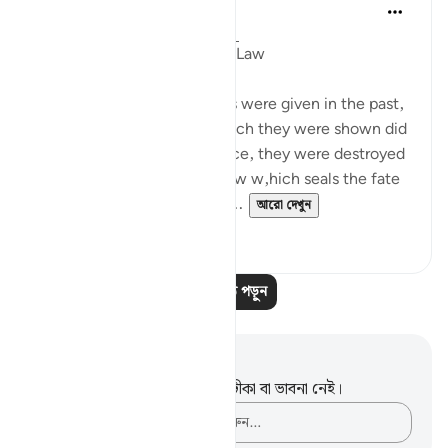
In the Shade of the Quran
৩১ সপ্তাহ আগে
·
রেফারেন্সিং
আয়াহ ২১:৬
Miraculous Signs and God's Law
Miraculous signs and events were given in the past,
but the communities to which they were shown did
not believe as a result. Hence, they were destroyed
in accordance with God's law w,hich seals the fate
of any community which c...
আরো দেখুন
০
০
আরও পাঠ পড়ুন
নোট এবং প্রতিফলন
এই পদটি সম্পর্কে আপনার কোনো টীকা বা ভাবনা নেই।
আপনার ভাবনাগুলো লিপিবদ্ধ করুন…