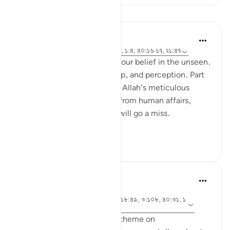
পাঠ
Hammad Fahim
২ বছর পূর্বে
·
রেফারেন্সিং
আয়াহ ৪০:৪৬-৫০, ১:৪, ৪০:১৬-১৭, ২১:৪৭
A central part of our faith Is our belief in the unseen.
It is a realm beyond our grasp, and perception. Part
of our Iman in the unseen is Allah’s meticulous
judgement, where nothing from human affairs,
rights, liabilities or rewards will go a miss.
Everything...
আরো দেখুন
১৮
০
৮২৬
Hammad Fahim
২ বছর পূর্বে
·
আয়াহ ১৪:৪২, ২১:৪৭, ৪০:১৭, ১৮:৪৯, ৩:১০৮, ৪০:৩১, ১
রেফারেন্সিং
১:১০২
As we explore this month's theme on