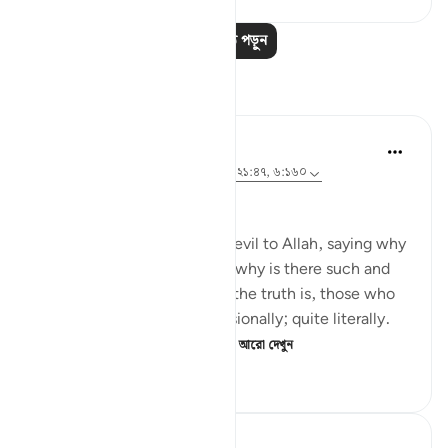
আরও পাঠ পড়ুন
প্রতিফলন
Shafowan W. Mahmood
৩১ সপ্তাহ আগে
·
রেফারেন্সিং
আয়াহ ২:২৮১, ২১:৪৭, ৬:১৬০
NONE WILL BE WRONGED
Many disbelievers attribute evil to Allah, saying why
did so and so suffer such or why is there such and
such a natural disaster. But the truth is, those who
disbelieve think one-dimensionally; quite literally.
For many, there is no life ...
আরো দেখুন
৪
০
১২৪
A Siddiqui