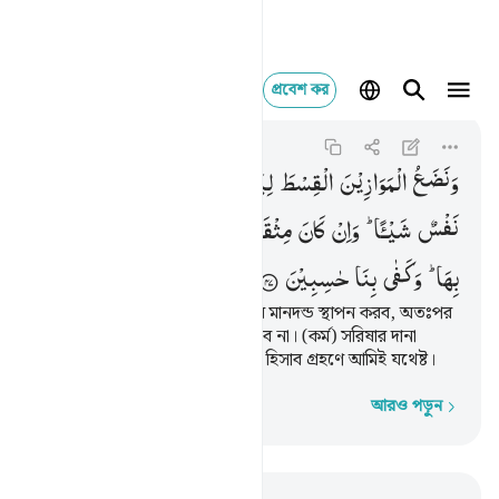
প্রবেশ কর
ونضع الموازين القسط لي
Al-Anbiya
21:47
২১:৪৭
وَنَضَعُ
الْمَوَازِیْنَ
الْقِسْطَ
لِیَوْمِ
الْقِیٰمَةِ
فَلَا
تُظْلَمُ
نَفْسٌ
شَیْـًٔا ؕ
وَاِنْ
كَانَ
مِثْقَالَ
حَبَّةٍ
مِّنْ
خَرْدَلٍ
اَتَیْنَا
بِهَا ؕ
وَكَفٰی
بِنَا
حٰسِبِیْنَ
আর কিয়ামাত দিবসে আমি সুবিচারের মানদন্ড স্থাপন করব, অতঃপর
কারো প্রতি এতটুকুও অন্যায় করা হবে না। (কর্ম) সরিষার দানা
পরিমাণ হলেও তা আমি হাযির করব, হিসাব গ্রহণে আমিই যথেষ্ট।
আরও পড়ুন
শব্দে শব্দে