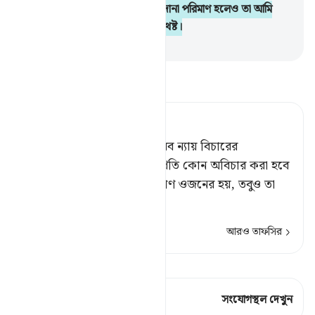
অন্যায় করা হবে না। (কর্ম) সরিষার দানা পরিমাণ হলেও তা আমি
হাযির করব, হিসাব গ্রহণে আমিই যথেষ্ট।
-
Taisirul Quran
তাফসীর পড়ুন
Tafsir Ahsanul Bayaan
কিয়ামত দিবসে আমি স্থাপন করব ন্যায় বিচারের
দাঁড়িপাল্লাসমূহ; সুতরাং কারো প্রতি কোন অবিচার করা হবে
না। কর্ম যদি সরিষার দানা পরিমাণ ওজনের হয়, তবুও তা
আমি
…
আরও পড়ুন
আরও তাফসির
কিরাত দেখুন
এই শ্লোকে আছে 1 সংযোগস্থল
সংযোগস্থল দেখুন