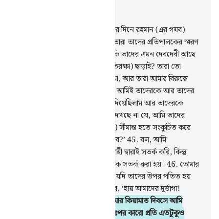
প্রাসঙ্গিকভাবে পড়ুন
অধ্যায় ২১, পৃষ্ঠা ২৯৪, জুজ ১৭
42
.
বল, ‘কে তোমাদেরকে রাতে আর দিনে রহমান (এর গযব)
থেকে নিরাপদ রাখতে পারে? তবুও তারা তাদের প্রতিপালকের স্মরণ
থেকে মুখ ফিরিয়ে নেয়।
43
.
তবে কি তাদের এমন দেবদেবী আছে
যা তাদেরকে রক্ষা করবে আমার (প্রতিরক্ষা) ছাড়াই? তারা তো
নিজেদেরকেই সাহায্য করতে পারে না, আর তারা আমার বিরুদ্ধে
কোন প্রতিরক্ষাও পাবে না।
44
.
বরং আমিই তাদেরকে আর তাদের
পিতৃ-পুরুষদেরকে পার্থিব ভোগ্যবস্তু দিয়েছিলাম আর তাদেরকে
আয়ুও দেয়া হয়েছিল দীর্ঘ; তারা কি দেখছে না যে, আমি তাদের
দেশকে চারপাশের (তাদের নিয়ন্ত্রিত) সীমান্ত হতে সংকুচিত করে
আনছি? এরপরও কি তারা বিজয়ী হবে?’
45
.
বল, আমি
তোমাদেরকে একমাত্র (আল্লাহর) ওয়াহী দ্বারাই সতর্ক করি, কিন্তু
বধিররা ডাক শুনবে না যখন তাদেরকে সতর্ক করা হয়।
46
.
তোমার
প্রতিপালকের গযবের একটা নিঃশ্বাস যদি তাদের উপর পতিত হয়
তবে তারা অবশ্য অবশ্যই বলে উঠবে, ‘হায় আমাদের দুর্ভাগ্য!
আমরাই তো ছিলাম অপরাধী।’
47
.
আর কিয়ামাত দিবসে আমি
সুবিচারের মানদন্ড স্থাপন করব, অতঃপর কারো প্রতি এতটুকুও