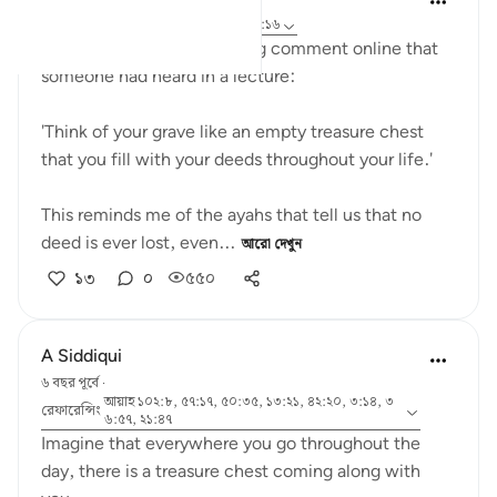
৬ বছর পূর্বে
·
রেফারেন্সিং
আয়াহ ২১:৪৭, ৩১:১৬
Yesterday, I read an amazing comment online that
someone had heard in a lecture:
'Think of your grave like an empty treasure chest
that you fill with your deeds throughout your life.'
This reminds me of the ayahs that tell us that no
deed is ever lost, even...
আরো দেখুন
১৩
০
৫৫০
A Siddiqui
৬ বছর পূর্বে
·
আয়াহ ১০২:৮, ৫৭:১৭, ৫০:৩৫, ১৩:২১, ৪২:২০, ৩:১৪, ৩
রেফারেন্সিং
৬:৫৭, ২১:৪৭
Imagine that everywhere you go throughout the
day, there is a treasure chest coming along with