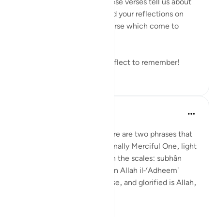
#DivineJustice
, what do these verses tell us about
Justice? I would love to read your reflections on
these verses or any other verse which come to
mind.
Remember to reflect and reflect to remember!
১৯
০
৬১০
Prophetic Commentary
৮ বছর পূর্বে
·
রেফারেন্সিং
আয়াহ ২১:৪৭
Abu Hurayrah narrates: 'There are two phrases that
are beloved to the Exceptionally Merciful One, light
on the tongue, but heavy on the scales: subhân
Allahi wabihamdi and subhân Allah il-‘Adheem'
(glroified is Allah in His praise, and glorified is Allah,
the ...
আরো দেখুন
০
০
৪৭