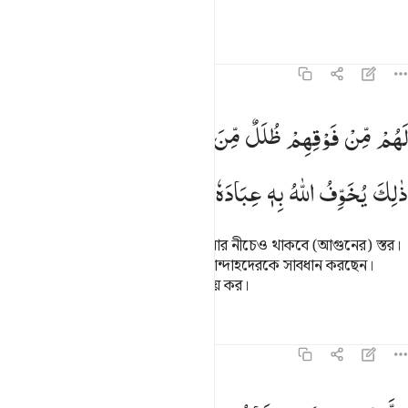
জেনে রেখ, এটাই হল স্পষ্ট ক্ষতি।
তাফসির
পাঠ
প্রতিফলন
৩৯:১৬
هم من فوقهم ظلل من النار ومن تحتهم ظلل ذالك يخوف الله به عباده يا 
لَهُمْ
مِّنْ
فَوْقِهِمْ
ظُلَلٌ
مِّنَ
النَّارِ
وَمِنْ
تَحْتِهِمْ
ظُلَلٌ ؕ
َهُم مِّن فَوْقِهِمْ ظُلَلٌۭ مِّنَ ٱلنَّارِ وَمِن تَحْتِهِمْ ظُلَلٌۭ ۚ ذَٰلِكَ يُخَوِّفُ ٱللَّهُ بِهِۦ عِبَادَهُ
ذٰلِكَ
یُخَوِّفُ
اللّٰهُ
بِهٖ
عِبَادَهٗ ؕ
یٰعِبَادِ
فَاتَّقُوْنِ
তাদের উপরেও থাকবে আগুনের স্তর, আর নীচেও থাকবে (আগুনের) স্তর।
এ রকম পরিণতির ব্যাপারে আল্লাহ তাঁর বান্দাহদেরকে সাবধান করছেন।
কাজেই হে আমার বান্দাহরা! আমাকে ভয় কর।
তাফসির
পাঠ
প্রতিফলন
৩৯:১৭
الذين اجتنبوا الطاغوت ان يعبدوها وانابوا الى الله لهم البشرى فبشر عباد