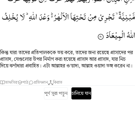
مَّبْنِیَّةٌ ۙ
تَجْرِیْ
مِنْ
تَحْتِهَا
الْاَنْهٰرُ ؕ۬
وَعْدَ
اللّٰهِ ؕ
لَا
یُخْلِفُ
اللّٰهُ
الْمِیْعَادَ
কিন্তু যারা তাদের প্রতিপালককে ভয় করে, তাদের জন্য রয়েছে প্রাসাদের পর
প্রাসাদ, যেগুলোর উপর নির্মাণ করা হয়েছে প্রাসাদ আর প্রাসাদ, যার নিচ
দিয়ে ঝর্ণাধারা প্রবাহিত। এটা আল্লাহর ও‘য়াদা, আল্লাহ ওয়াদা ভঙ্গ করেন না।
তাফসির
পাঠ
প্রতিফলন
কিরাত
পূর্ণ সূরা পড়ুন
চালিয়ে যান