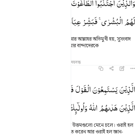
وَالَّذِیْنَ
اجْتَنَبُوا
الطَّاغُوْتَ
اَنْ
یَّعْبُدُوْهَا
وَاَنَابُوْۤا
اِلَی
اللّٰهِ
َٱلَّذِينَ ٱجْتَنَبُوا۟ ٱلطَّـٰغُوتَ أَن يَعْبُدُوهَا وَأَنَابُوٓا۟ إِلَى ٱللَّهِ لَهُمُ ٱلْبُشْرَىٰ ۚ فَبَشِّرْ عِبَ
لَهُمُ
الْبُشْرٰی ۚ
فَبَشِّرْ
عِبَادِ
যারা তাগূতের দাসত্ব থেকে দূরে থাকে, আর আল্লাহর অভিমুখী হয়, সুসংবাদ
তাদেরই জন্য। কাজেই সুসংবাদ দাও আমার বান্দাদেরকে
তাফসির
পাঠ
প্রতিফলন
সম্পর্কিত বিষয়বস্তু
৩৯:১৮
لذين يستمعون القول فيتبعون احسنه اولايك الذين هداهم الله واولايك هم ا
الَّذِیْنَ
یَسْتَمِعُوْنَ
الْقَوْلَ
فَیَتَّبِعُوْنَ
اَحْسَنَهٗ ؕ
اُولٰٓىِٕكَ
لَّذِينَ يَسْتَمِعُونَ ٱلْقَوْلَ فَيَتَّبِعُونَ أَحْسَنَهُۥٓ ۚ أُو۟لَـٰٓئِكَ ٱلَّذِ
الَّذِیْنَ
هَدٰىهُمُ
اللّٰهُ
وَاُولٰٓىِٕكَ
هُمْ
اُولُوا
الْاَلْبَابِ
যারা মনোযোগ দিয়ে কথা শুনে আর এর উত্তমগুলো মেনে চলে। ওরাই হল
তারা আল্লাহ যাদেরকে সৎপথে পরিচালিত করেন আর ওরাই হল জ্ঞান-