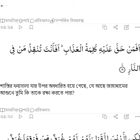
বুদ্ধিসম্পন্ন।
তাফসির
পাঠ
প্রতিফলন
সম্পর্কিত বিষয়বস্তু
৩৯:১৯
فمن حق عليه كلمة العذاب افانت تنقذ من في النار ١٩
اَفَمَنْ
حَقَّ
عَلَیْهِ
كَلِمَةُ
الْعَذَابِ ؕ
اَفَاَنْتَ
تُنْقِذُ
مَنْ
فِی
َفَمَنْ حَقَّ عَلَيْهِ كَلِمَةُ ٱلْعَذَابِ أَفَأَنتَ تُنقِذُ مَن فِى ٱلنَّارِ ١٩
النَّارِ
শাস্তির ফয়সালা যার উপর অবধারিত হয়ে গেছে, যে আছে জাহান্নামের
আগুনে তুমি কি তাকে রক্ষা করতে পার?
তাফসির
পাঠ
প্রতিফলন
৩৯:২০
اكن الذين اتقوا ربهم لهم غرف من فوقها غرف مبنية تجري من تحتها الانهار
لٰكِنِ
الَّذِیْنَ
اتَّقَوْا
رَبَّهُمْ
لَهُمْ
غُرَفٌ
مِّنْ
فَوْقِهَا
غُرَفٌ
َـٰكِنِ ٱلَّذِينَ ٱتَّقَوْا۟ رَبَّهُمْ لَهُمْ غُرَفٌۭ مِّن فَوْقِهَا غُرَفٌۭ مَّبْنِيَّةٌۭ 