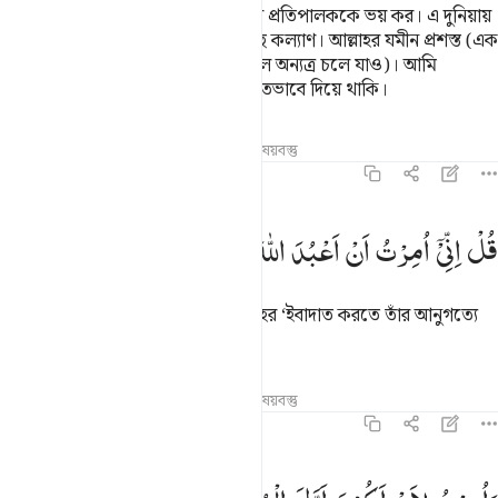
বল, হে ঈমানদারগণ! তোমরা তোমাদের প্রতিপালককে ভয় কর। এ দুনিয়ায়
যারা ভাল কাজ করবে, তাদের জন্য আছে কল্যাণ। আল্লাহর যমীন প্রশস্ত (এক
এলাকায় ‘ইবাদাত-বন্দেগী করা কঠিন হলে অন্যত্র চলে যাও)। আমি
ধৈর্যশীলদেরকে তাদের পুরস্কার অপরিমিতভাবে দিয়ে থাকি।
তাফসির
পাঠ
প্রতিফলন
সম্পর্কিত বিষয়বস্তু
৩৯:১১
ل اني امرت ان اعبد الله مخلصا له الدين ١١
قُلْ
اِنِّیْۤ
اُمِرْتُ
اَنْ
اَعْبُدَ
اللّٰهَ
مُخْلِصًا
لَّهُ
الدِّیْنَ
ُلْ إِنِّىٓ أُمِرْتُ أَنْ أَعْبُدَ ٱللَّهَ مُخْلِصًۭا لَّهُ ٱلدِّينَ ١١
বল- আমাকে আদেশ দেয়া হয়েছে আল্লাহর ‘ইবাদাত করতে তাঁর আনুগত্যে
একনিষ্ঠ হয়ে।
তাফসির
পাঠ
প্রতিফলন
সম্পর্কিত বিষয়বস্তু
৩৯:১২
امرت لان اكون اول المسلمين ١٢