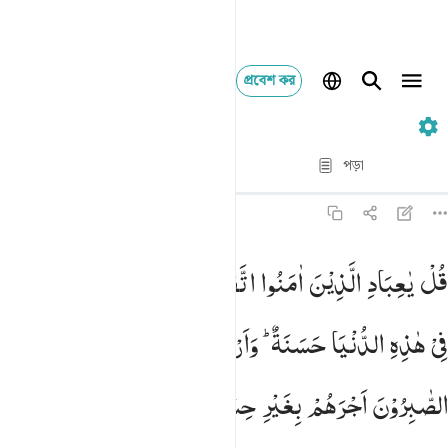
প্রবেশ কর
৩৯. Az-Zumar
পদ্য দ্বারা পদ্য
পড়া
অনুবাদ
: Taisirul Quran
৩৯:১০
ل يا عباد الذين امنوا اتقوا ربكم للذين احسنوا في هاذه الدنيا حسنة و
قُلْ
یٰعِبَادِ
الَّذِیْنَ
اٰمَنُوا
اتَّقُوْا
رَبَّكُمْ ؕ
لِلَّذِیْنَ
اَحْسَنُوْا
ُلْ يَـٰعِبَادِ ٱلَّذِينَ ءَامَنُوا۟ ٱتَّقُوا۟ رَبَّكُمْ ۚ لِلَّذِينَ أَحْسَنُوا۟ فِى هَـٰذِهِ ٱلدّ
فِیْ
هٰذِهِ
الدُّنْیَا
حَسَنَةٌ ؕ
وَاَرْضُ
اللّٰهِ
وَاسِعَةٌ ؕ
اِنَّمَا
یُوَفَّی
الصّٰبِرُوْنَ
اَجْرَهُمْ
بِغَیْرِ
حِسَابٍ