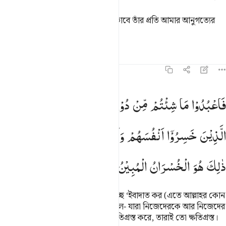
বল- আমি ‘ইবাদাত করি আল্লাহর বিশুদ্ধভাবে তাঁর প্রতি আমার আনুগত্যের
মাধ্যমে।
তাফসির
পাঠ
প্রতিফলন
৩৯:১৫
اعبدوا ما شيتم من دونه قل ان الخاسرين الذين خسروا انفسهم واهليهم يو
فَاعْبُدُوْا
مَا
شِئْتُمْ
مِّنْ
دُوْنِهٖ ؕ
قُلْ
اِنَّ
الْخٰسِرِیْنَ
َٱعْبُدُوا۟ مَا شِئْتُم مِّن دُونِهِۦ ۗ قُلْ إِنَّ ٱلْخَـٰسِرِينَ ٱلَّذِينَ خَسِرُوٓا۟ أ
الَّذِیْنَ
خَسِرُوْۤا
اَنْفُسَهُمْ
وَاَهْلِیْهِمْ
یَوْمَ
الْقِیٰمَةِ ؕ
اَلَا
ذٰلِكَ
هُوَ
الْخُسْرَانُ
الْمُبِیْنُ
অতএব, তাঁকে বাদ দিয়ে তোমরা যার ইচ্ছে ‘ইবাদাত কর (এতে আল্লাহর কোন
ক্ষতি হবে না, ক্ষতি তোমাদেরই হবে)। বল- যারা নিজেদেরকে আর নিজেদের
পরিবার-পরিজনকে ক্বিয়ামতের দিনে ক্ষতিগ্রস্ত করে, তারাই তো ক্ষতিগ্রস্ত।