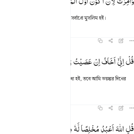
وَاُمِرْتُ
لِاَنْ
اَكُوْنَ
اَوَّلَ
الْمُسْلِمِیْنَ
َأُمِرْتُ لِأَنْ أَكُونَ أَوَّلَ ٱلْمُسْلِمِينَ ١٢
আমাকে আদেশ দেয়া হয়েছে আমি যেন সর্বাগ্রে মুসলিম হই।
তাফসির
পাঠ
প্রতিফলন
৩৯:১৩
ل اني اخاف ان عصيت ربي عذاب يوم عظيم ١٣
قُلْ
اِنِّیْۤ
اَخَافُ
اِنْ
عَصَیْتُ
رَبِّیْ
عَذَابَ
یَوْمٍ
عَظِیْمٍ
ُلْ إِنِّىٓ أَخَافُ إِنْ عَصَيْتُ رَبِّى عَذَابَ يَوْمٍ عَظِيمٍۢ ١٣
বল- আমি যদি আমার প্রতিপালকের অবাধ্য হই, তবে আমি ভয়ঙ্কর দিনের
শাস্তির ভয় করি।
তাফসির
পাঠ
প্রতিফলন
৩৯:১৪
ل الله اعبد مخلصا له ديني ١٤
قُلِ
اللّٰهَ
اَعْبُدُ
مُخْلِصًا
لَّهٗ
دِیْنِیْ
ُلِ ٱللَّهَ أَعْبُدُ مُخْلِصًۭا لَّهُۥ دِينِى ١٤