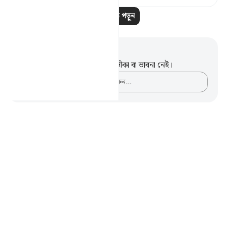
আরও পাঠ পড়ুন
নোট এবং প্রতিফলন
এই পদটি সম্পর্কে আপনার কোনো টীকা বা ভাবনা নেই।
আপনার ভাবনাগুলো লিপিবদ্ধ করুন…
Notes
placeholders
close