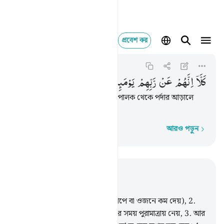
প্রবেশ কর
كلا انهم عن ربهم يوميذ لمح
Al-Mutaffifin
83:15
৮৩:১৫
كَلَّاۤ
اِنَّهُمْ
عَنْ
رَّبِّهِمْ
یَوْمَىِٕذٍ
لَّمَحْجُوْبُوْنَ
কক্ষনো না, তারা সেদিন তাদের প্রতিপালক থেকে পর্দার আড়ালে
থাকবে।
আরও পড়ুন
শব্দে শব্দে
প্রাসঙ্গিকভাবে পড়ুন
অধ্যায় ৮৩, পৃষ্ঠা ৫৩৪, জুজ ৩০
1
.
দুর্ভোগ ঠকবাজদের জন্য (যারা মাপে বা ওজনে কম দেয়),
2
.
যারা লোকের কাছ থেকে মেপে নেয়ার সময় পুরামাত্রায় নেয়,
3
.
আর