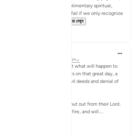
seen reality, there is a complimentary spiritual,
unseen reality. And we will fail if we only recognize
the physical realities. ...
আরো দেখুন
১০৬
১৪
In the Shade of the Quran
৩১ সপ্তাহ আগে
·
রেফারেন্সিং
আয়াহ ৮৩:১৫-১৭
Here, we are told here about what will happen to
the transgressing unbelievers on that great day, a
destiny which befits their evil deeds and denial of
the truth:
"On that day they shall be shut out from their Lord.
They shall enter the blazing fire, and will...
আরো দেখুন
০
০