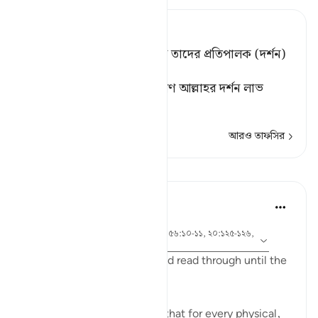
Tafsir Ahsanul Bayaan
কক্ষনো না, অবশ্যই তারা সেদিন তাদের প্রতিপালক (দর্শন)
থেকে পর্দাবৃত থাকবে। [১]
[১] আর এর বিপরীত ঈমানদারগণ আল্লাহর দর্শন লাভ
করবে।
আরও তাফসির
পাঠ
Yasmin Mogahed
৪ বছর পূর্বে
·
আয়াহ ৬৯:৩২, ৫৭:১২, ২:৩-৫, ৫৬:১০-১১, ২০:১২৫-১২৬,
রেফারেন্সিং
৮৩:১৫
I ask you to bear with me and read through until the
end and really reflect:
It's mind blowing to realize that for every physical,