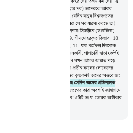
যখন তাদেরকে মেপে দেয় বা ওজন ক’রে দেয় তখন কম দেয়।
4
.
তারা কি চিন্তা করে না যে (তাদের মৃত্যুর পর) তাদেরকে আবার
উঠানো হবে,
5
.
এক মহা দিবসে।
6
.
যেদিন মানুষ বিশ্বজগতের
প্রতিপালকের সামনে দাঁড়াবে।
7
.
(তারা যে সব ধারণা করছে তা)
কক্ষনো না, নিশ্চয়ই পাপীদের ‘আমালনামা সিজ্জীনে (সংরক্ষিত)
আছে।
8
.
তুমি কি জান সিজ্জীন কী
9
.
সীলমোহরকৃত কিতাব।
10
.
সেদিন দুর্ভোগ হবে অস্বীকারকারীদের,
11
.
যারা কর্মফল দিবসকে
অস্বীকার করে।
12
.
কেবল সীমালঙ্ঘনকারী, পাপাচারী ছাড়া কেউই
তা অস্বীকার করে না।
13
.
তার সামনে যখন আমার আয়াত পড়ে
শোনানো হয়, তখন সে বলে, ‘এ তো প্রাচীন কালের লোকেদের
কাহিনী’’।
14
.
কক্ষনো না, বরং তাদের কৃতকর্মই তাদের অন্তরে জং
ধরিয়ে দিয়েছে।
15
.
কক্ষনো না, তারা সেদিন তাদের প্রতিপালক
থেকে পর্দার আড়ালে থাকবে।
16
.
অতঃপর তারা অবশ্যই জাহান্নামে
প্রবেশ করবে।
17
.
অতঃপর বলা হবে ‘এটাই তা যা তোমরা অস্বীকার
করতে।’
-
Taisirul Quran
তাফসীর পড়ুন