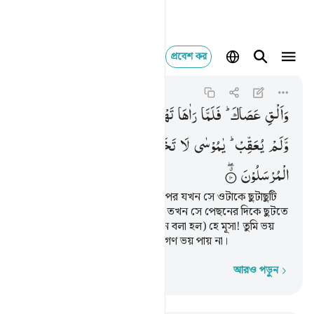
প্রবেশ কর
والق عصاك فلما راها ت
An-Naml
27:10
২৭:১০
وَاَلْقِ
عَصَاكَ ؕ
فَلَمَّا
رَاٰهَا
تَهْتَزُّ
كَاَنَّهَا
جَآنٌّ
وَّلّٰی
مُدْبِرًا
وَّلَمْ
یُعَقِّبْ ؕ
یٰمُوْسٰی
لَا
تَخَفْ ۫
اِنِّیْ
لَا
یَخَافُ
لَدَیَّ
الْمُرْسَلُوْنَ
তুমি তোমার লাঠি নিক্ষেপ কর; অতঃপর যখন সে ওটাকে ছুটাছুটি
করতে দেখল যেন ওটা একটা সাপ, তখন সে পেছনের দিকে ছুটতে
লাগল এবং ফিরেও দেখল না। (তখন বলা হল) হে মূসা! তুমি ভয়
করো না, নিশ্চয়ই আমার কাছে রসূলগণ ভয় পায় না।
আরও পড়ুন
শব্দে শব্দে