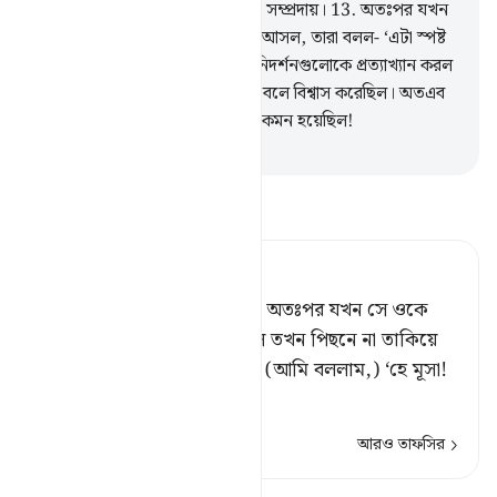
অন্তর্ভুক্ত। নিশ্চয় তারা ছিল পাপাচারী সম্প্রদায়।
13
.
অতঃপর যখন
তাদের কাছে আমার দৃশ্যমান নিদর্শন আসল, তারা বলল- ‘এটা স্পষ্ট
যাদু।
14
.
তারা অন্যায় ঔদ্ধত্যভরে নিদর্শনগুলোকে প্রত্যাখ্যান করল
যদিও তাদের অন্তর এগুলোকে সত্য বলে বিশ্বাস করেছিল। অতএব
দেখ, ফাসাদ সৃষ্টিকারীদের পরিণতি কেমন হয়েছিল!
-
Taisirul Quran
তাফসীর পড়ুন
Tafsir Ahsanul Bayaan
তুমি তোমার লাঠি নিক্ষেপ কর।’ অতঃপর যখন সে ওকে
সাপের মত ছুটাছুটি করতে দেখল তখন পিছনে না তাকিয়ে
সে বিপরীত দিকে ছুটতে লাগল। (আমি বললাম,) ‘হে মূসা!
ভয় পেয়
…
আরও পড়ুন
আরও তাফসির
পাঠ