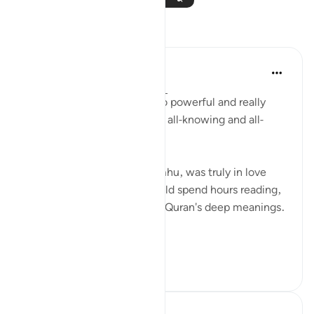
প্রতিফলন
R Hussain-Farnsworth
৬ সপ্তাহ আগে
·
রেফারেন্সিং
আয়াহ ২৭:১০
SubhanAllah, this verse is so powerful and really
shows me that Allah SWT is all-knowing and all-
seeing.
My late father, Allah yarhamhu, was truly in love
with the Quran, and he would spend hours reading,
reciting, and pondering the Quran's deep meanings.
...
আরো দেখুন
২৭
৮