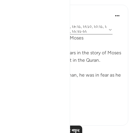
Ammar AlShukry
৫ বছর পূর্বে
·
আয়াহ ২৮:৩১, ২৮:২৫, ২৮:৩৩, ২৮:২১, ২৭:১০, ২০:২১, ২
রেফারেন্সিং
০:৬৭-৬৮, ২৬:২১, ২০:৪৫-৪৬, ২৬:৬১-৬২
Fear in the Quranic story of Moses
The word khawf (fear) appears in the story of Moses
more than any other prophet in the Quran.
After accidentally killing a man, he was in fear as he
exited the city.
فَخَرَجَ مِنْهَا خَائِفًا يَتَرَقَّبُ ۖ
**So he left ...
আরো দেখুন
৩৬
২
আরও পাঠ পড়ুন