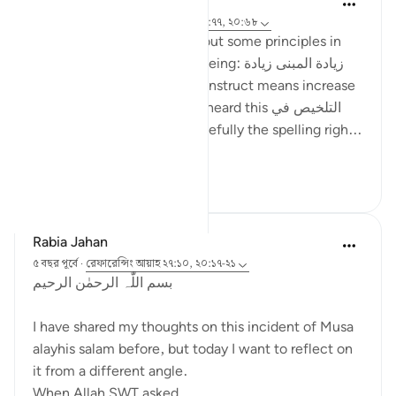
ماريا مرزوقي
৪ বছর পূর্বে
·
রেফারেন্সিং
আয়াহ ২৭:১০, ২০:৭৭, ২০:৬৮
I have learned a little bit about some principles in
the Arabic Language. One being: زيادة المبنى زيادة
في المعنى i.e. increase in construct means increase
in meaning . And I recently heard this التلخيص في
المبنى تلخيص في المعنى (hopefully the spelling righ...
আরো দেখুন
৬
৪
Rabia Jahan
৫ বছর পূর্বে
·
রেফারেন্সিং
আয়াহ ২৭:১০, ২০:১৭-২১
بسم اللّٰہ الرحمٰن الرحیم
I have shared my thoughts on this incident of Musa
alayhis salam before, but today I want to reflect on
it from a different angle.
When Allah SWT asked,