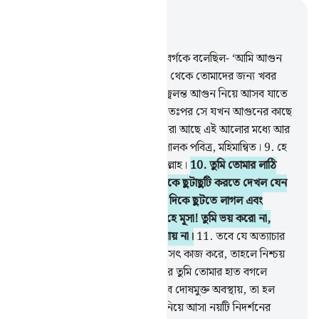
প্রাসঙ্গিকভাবে পড়ুন
অধ্যায় ২৭, পৃষ্ঠা ৩৪০, জুজ ১৯
7
.
স্মরণ কর যখন মূসা তার পরিবারবর্গকে বলেছিল- ‘আমি আগুন
দেখেছি, কাজেই আমি শীঘ্রই সেখান থেকে তোমাদের জন্য খবর
নিয়ে আসব কিংবা তোমাদের কাছে জ্বলন্ত আগুন নিয়ে আসব যাতে
তোমরা আগুন পোহাতে পার।’
8
.
অতঃপর সে যখন আগুনের কাছে
আসল তখন আওয়াজ হল- ‘ধন্য, যারা আছে এই আলোর মধ্যে আর
তার আশেপাশে, বিশ্বজাহানের প্রতিপালক পবিত্র, মহিমান্বিত।
9
.
হে
মূসা! আমি মহা পরাক্রান্ত প্রজ্ঞাময় আল্লাহ।
10
.
তুমি তোমার লাঠি
নিক্ষেপ কর; অতঃপর যখন সে ওটাকে ছুটাছুটি করতে দেখল যেন
ওটা একটা সাপ, তখন সে পেছনের দিকে ছুটতে লাগল এবং
ফিরেও দেখল না। (তখন বলা হল) হে মূসা! তুমি ভয় করো না,
নিশ্চয়ই আমার কাছে রসূলগণ ভয় পায় না।
11
.
তবে যে অত্যাচার
করে অতঃপর মন্দ কাজের পরিবর্তে সৎ কাজ করে, তাহলে নিশ্চয়
আমি ক্ষমাশীল, বড়ই দয়ালু।
12
.
আর তুমি তোমার হাত বগলে
ঢুকাও, তা শুভ্র হয়ে বের হয়ে আসবে দোষমুক্ত অবস্থায়, তা হল
ফেরাউন ও তার সম্প্রদায়ের নিকট নিয়ে আসা নয়টি নিদর্শনের