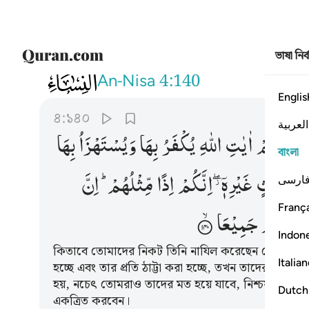
ভাষা নির
004
وقد نزل عليكم في الكتاب ان اذا سم
An-Nisa
4:140
Englis
৪:১৪০
العربية
سَمِعْتُمْ
اٰیٰتِ
اللّٰهِ
یُكْفَرُ
بِهَا
وَیُسْتَهْزَاُ
بِهَا
বাংলা
ْ
حَدِیْثٍ
غَیْرِهٖۤ ۖؗ
اِنَّكُمْ
اِذًا
مِّثْلُهُمْ ؕ
اِنَّ
ارسی
França
ْ
جَهَنَّمَ
جَمِیْعَا
Indon
কিতাবে তোমাদের নিকট তিনি নাযিল করেছেন যে, যখন তো
Italia
হচ্ছে এবং তার প্রতি ঠাট্টা করা হচ্ছে, তখন তাদের নিকট ব
হয়, নচেৎ তোমরাও তাদের মত হয়ে যাবে, নিশ্চয় আল্লাহ
Dutch
একত্রিত করবেন।