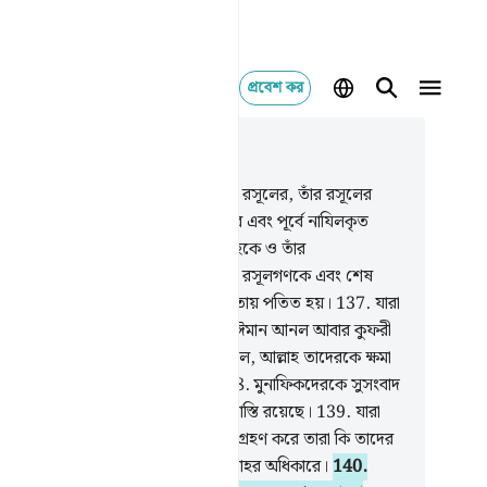
প্রবেশ কর
াসঙ্গিকভাবে পড়ুন
ায় ৪, পৃষ্ঠা ৯০, জুজ ৫
6
.
হে ঈমানদারগণ! তোমরা আল্লাহ, তাঁর রসূলের, তাঁর রসূলের
ট তিনি অবতীর্ণ করেছেন সেই কিতাবের এবং পূর্বে নাযিলকৃত
াবের উপর ঈমান আন। যে ব্যক্তি আল্লাহকে ও তাঁর
েশতাদেরকে, তাঁর কিতাবসমূহকে, তাঁর রসূলগণকে এবং শেষ
সকে অস্বীকার করে সে সীমাহীন পথভ্রষ্টতায় পতিত হয়।
137
.
যারা
ান আনল, অতঃপর কুফরী করল আবার ঈমান আনল আবার কুফরী
, অতঃপর কুফরীতে অগ্রসর হতে থাকল, আল্লাহ তাদেরকে ক্ষমা
েন না এবং পথপ্রদর্শন করবেন না।
138
.
মুনাফিকদেরকে সুসংবাদ
িয়ে দাও যে, তাদের জন্য যন্ত্রণাদায়ক শাস্তি রয়েছে।
139
.
যারা
মিনদেরকে ছেড়ে কাফিরদেরকে বন্ধুরূপে গ্রহণ করে তারা কি তাদের
কট ইযযত চায়? ইযযতের সবকিছুই আল্লাহর অধিকারে।
140
.