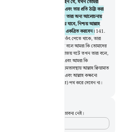
াবে তোমাদের নিকট তিনি নাযিল করেছেন যে, যখন তোমরা
বে আল্লাহর আয়াতের প্রতি কুফরী হচ্ছে এবং তার প্রতি ঠাট্টা করা
ছে, তখন তাদের নিকট বসো না যে পর্যন্ত তারা অন্য আলোচনায়
্ত না হয়, নচেৎ তোমরাও তাদের মত হয়ে যাবে, নিশ্চয় আল্লাহ
াফিক ও কাফিরদের সকলকেই জাহান্নামে একত্রিত করবেন।
141
.
া (অর্থাৎ মুনাফিকরা) তোমাদের ব্যাপারে ওঁৎ পেতে থাকে, তারা
্লাহর তরফ হতে তোমাদের জয়লাভ হলে বলে আমরা কি তোমাদের
গে ছিলাম না? আর যদি কাফিরদের কিছু বিজয় ঘটে তখন তারা বলে,
া কি তোমাদের উপর বিজয়ী ছিলাম না এবং আমরা কি
াদেরকে মু’মিনদের হতে রক্ষা করিনি? এমতাবস্থায় আল্লাহ ক্বিয়ামাত
সে তোমাদের মধ্যে মীমাংসা করে দেবেন এবং আল্লাহ কক্ষনো
মিনদের বিরুদ্ধে কাফিরদেরকে (জয়লাভের) পথ করে দেবেন না।
isirul Quran
ট এবং প্রতিফলন
পদটি সম্পর্কে আপনার কোনো টীকা বা ভাবনা নেই।
আপনার ভাবনাগুলো লিপিবদ্ধ করুন…