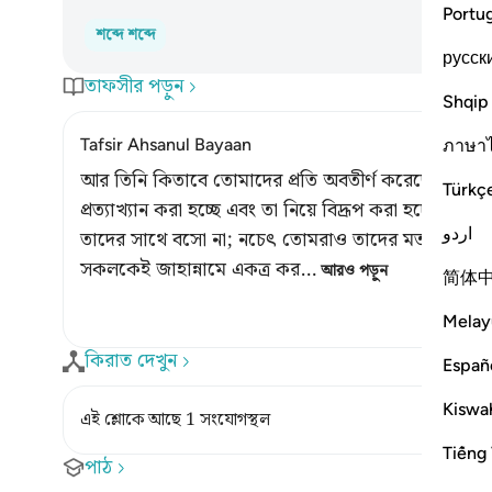
Portu
শব্দে শব্দে
русск
তাফসীর পড়ুন
Shqip
Tafsir Ahsanul Bayaan
ภาษา
আর তিনি কিতাবে তোমাদের প্রতি অবতীর্ণ করেছেন যে,
Türkç
প্রত্যাখ্যান করা হচ্ছে এবং তা নিয়ে বিদ্রূপ করা হচ্ছে, তখন য
اردو
তাদের সাথে বসো না; নচেৎ তোমরাও তাদের মত হয়ে যাবে।
সকলকেই জাহান্নামে একত্র কর
…
আরও পড়ুন
简体
Melay
কিরাত দেখুন
Españ
Kiswah
এই শ্লোকে আছে 1 সংযোগস্থল
Tiếng 
পাঠ