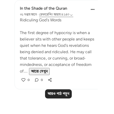
In the Shade of the Quran
৩১ সপ্তাহ আগে
·
রেফারেন্সিং
আয়াহ ৪:১৪০
Ridiculing God's Words
The first degree of hypocrisy is when a
believer sits with other people and keeps
quiet when he hears God's revelations
being denied and ridiculed. He may call
that tolerance, or cunning, or broad-
mindedness, or acceptance of freedom
of...
আরো দেখুন
০
০
আরও পাঠ পড়ুন